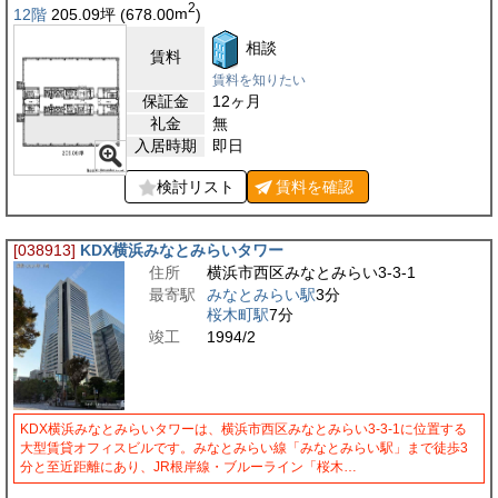
2
12階
205.09
坪
(678.00
m
)
相談
賃料
賃料を知りたい
保証金
12ヶ月
礼金
無
入居時期
即日
検討リスト
賃料を
確認
[038913]
KDX横浜みなとみらいタワー
住所
横浜市西区みなとみらい3-3-1
最寄駅
みなとみらい駅
3分
桜木町駅
7分
竣工
1994/2
KDX横浜みなとみらいタワーは、横浜市西区みなとみらい3-3-1に位置する
大型賃貸オフィスビルです。みなとみらい線「みなとみらい駅」まで徒歩3
分と至近距離にあり、JR根岸線・ブルーライン「桜木…