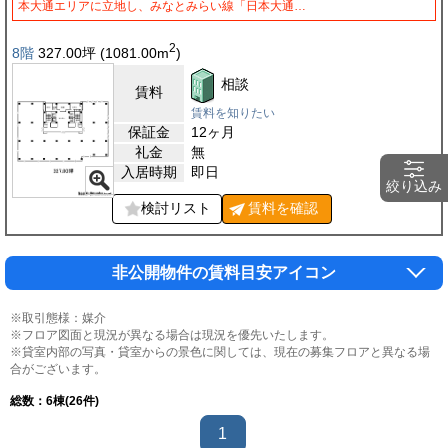
本大通エリアに立地し、みなとみらい線「日本大通…
2
8階
327.00
坪
(1081.00
m
)
相談
賃料
賃料を知りたい
保証金
12ヶ月
礼金
無
入居時期
即日
絞り込み
検討リスト
賃料を
確認
非公開物件の賃料目安アイコン
※取引態様：媒介
※フロア図面と現況が異なる場合は現況を優先いたします。
※貸室内部の写真・貸室からの景色に関しては、現在の募集フロアと異なる場
合がございます。
総数：
6
棟(26件)
1