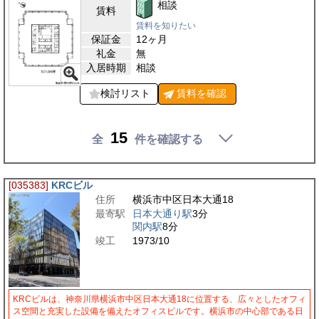
相談
賃料
賃料を知りたい
保証金
12ヶ月
礼金
無
入居時期
相談
検討リスト
賃料を
確認
15
全
件を確認する
[035383]
KRCビル
住所
横浜市中区日本大通18
最寄駅
日本大通り駅
3分
関内駅
8分
竣工
1973/10
KRCビルは、神奈川県横浜市中区日本大通18に位置する、広々としたオフィ
ス空間と充実した設備を備えたオフィスビルです。横浜市の中心部である日