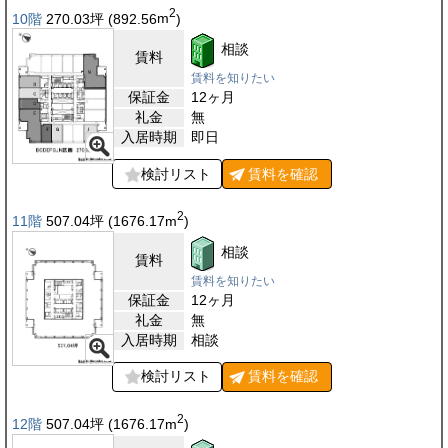
2
10階
270.03
坪
(892.56
m
)
相談
賃料
賃料を知りたい
保証金
12ヶ月
礼金
無
入居時期
即日
検討リスト
賃料を
確認
2
11階
507.04
坪
(1676.17
m
)
相談
賃料
賃料を知りたい
保証金
12ヶ月
礼金
無
入居時期
相談
検討リスト
賃料を
確認
2
12階
507.04
坪
(1676.17
m
)