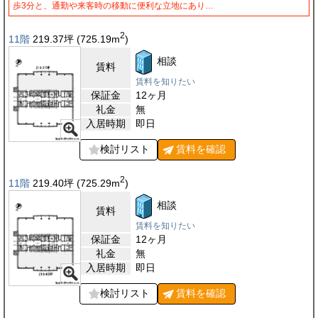
歩3分と、通勤や来客時の移動に便利な立地にあり…
2
11階
219.37
坪
(725.19
m
)
相談
賃料
賃料を知りたい
保証金
12ヶ月
礼金
無
入居時期
即日
検討リスト
賃料を
確認
2
11階
219.40
坪
(725.29
m
)
相談
賃料
賃料を知りたい
保証金
12ヶ月
礼金
無
入居時期
即日
検討リスト
賃料を
確認