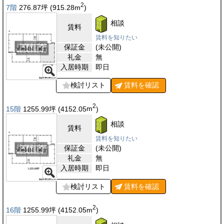
2
7階
276.87
坪
(915.28
m
)
相談
賃料
賃料を知りたい
保証金
(未公開)
礼金
無
入居時期
即日
検討リスト
賃料を
確認
2
15階
1255.99
坪
(4152.05
m
)
相談
賃料
賃料を知りたい
保証金
(未公開)
礼金
無
入居時期
即日
検討リスト
賃料を
確認
2
16階
1255.99
坪
(4152.05
m
)