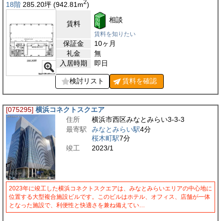
2
18階
285.20
坪
(942.81
m
)
相談
賃料
賃料を知りたい
保証金
10ヶ月
礼金
無
入居時期
即日
検討リスト
賃料を
確認
[075295]
横浜コネクトスクエア
住所
横浜市西区みなとみらい3-3-3
最寄駅
みなとみらい駅
4分
桜木町駅
7分
竣工
2023/1
2023年に竣工した横浜コネクトスクエアは、みなとみらいエリアの中心地に
位置する大型複合施設ビルです。このビルはホテル、オフィス、店舗が一体
となった施設で、利便性と快適さを兼ね備えてい…