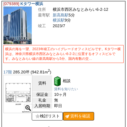
[079389]
Kタワー横浜
住所
横浜市西区みなとみらい6-2-12
最寄駅
新高島駅
5分
横浜駅
9分
竣工
2023/7
横浜の海を一望、2023年竣工のハイグレードオフィスビルです。Kタワー横
浜は、神奈川県横浜市西区みなとみらい6-2-2に位置するオフィスビルで
す。みなとみらい線の新高島駅から5分、国内有数の交…
2
17階
285.20
坪
(942.81
m
)
相談
賃料
賃料を知りたい
保証金
10ヶ月
礼金
無
入居時期
即日
検討リスト
賃料を
確認