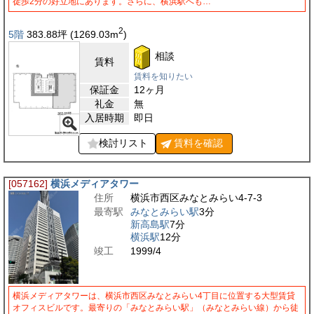
徒歩2分の好立地にあります。さらに、横浜駅へも…
2
5階
383.88
坪
(1269.03
m
)
相談
賃料
賃料を知りたい
保証金
12ヶ月
礼金
無
入居時期
即日
検討リスト
賃料を
確認
[057162]
横浜メディアタワー
住所
横浜市西区みなとみらい4-7-3
最寄駅
みなとみらい駅
3分
新高島駅
7分
横浜駅
12分
竣工
1999/4
横浜メディアタワーは、横浜市西区みなとみらい4丁目に位置する大型賃貸
オフィスビルです。最寄りの「みなとみらい駅」（みなとみらい線）から徒