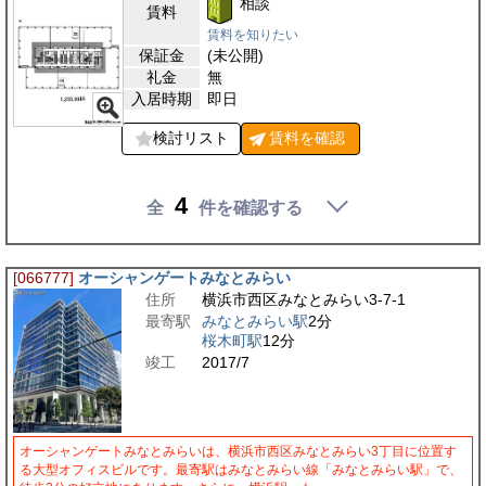
相談
賃料
賃料を知りたい
保証金
(未公開)
礼金
無
入居時期
即日
検討リスト
賃料を
確認
4
全
件を確認する
[066777]
オーシャンゲートみなとみらい
住所
横浜市西区みなとみらい3-7-1
最寄駅
みなとみらい駅
2分
桜木町駅
12分
竣工
2017/7
オーシャンゲートみなとみらいは、横浜市西区みなとみらい3丁目に位置す
る大型オフィスビルです。最寄駅はみなとみらい線「みなとみらい駅」で、