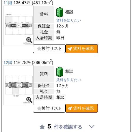
2
11階
136.47
坪
(451.13
m
)
相談
賃料
賃料を知りたい
保証金
12ヶ月
礼金
無
入居時期
即日
検討リスト
賃料を
確認
2
12階
116.78
坪
(386.05
m
)
相談
賃料
賃料を知りたい
保証金
12ヶ月
礼金
無
入居時期
相談
検討リスト
賃料を
確認
5
全
件を確認する