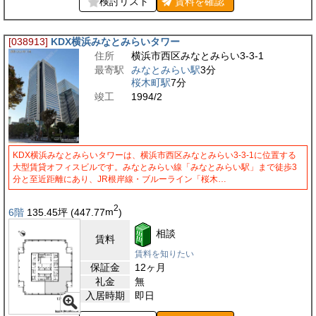
検討リスト
賃料を
確認
[038913]
KDX横浜みなとみらいタワー
住所
横浜市西区みなとみらい3-3-1
最寄駅
みなとみらい駅
3分
桜木町駅
7分
竣工
1994/2
KDX横浜みなとみらいタワーは、横浜市西区みなとみらい3-3-1に位置する
大型賃貸オフィスビルです。みなとみらい線「みなとみらい駅」まで徒歩3
分と至近距離にあり、JR根岸線・ブルーライン「桜木…
2
6階
135.45
坪
(447.77
m
)
相談
賃料
賃料を知りたい
保証金
12ヶ月
礼金
無
入居時期
即日