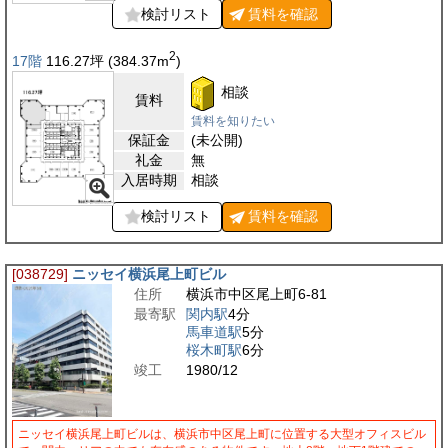
検討リスト
賃料を
確認
2
17階
116.27
坪
(384.37
m
)
相談
賃料
賃料を知りたい
保証金
(未公開)
礼金
無
入居時期
相談
検討リスト
賃料を
確認
[038729]
ニッセイ横浜尾上町ビル
住所
横浜市中区尾上町6-81
最寄駅
関内駅
4分
馬車道駅
5分
桜木町駅
6分
竣工
1980/12
ニッセイ横浜尾上町ビルは、横浜市中区尾上町に位置する大型オフィスビル