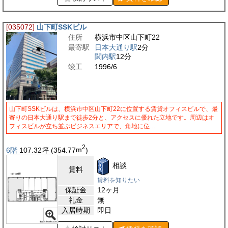
[035072]
山下町SSKビル
住所
横浜市中区山下町22
最寄駅
日本大通り駅
2分
関内駅
12分
竣工
1996/6
山下町SSKビルは、横浜市中区山下町22に位置する賃貸オフィスビルで、最
寄りの日本大通り駅まで徒歩2分と、アクセスに優れた立地です。周辺はオ
フィスビルが立ち並ぶビジネスエリアで、角地に位…
2
6階
107.32
坪
(354.77
m
)
相談
賃料
賃料を知りたい
保証金
12ヶ月
礼金
無
入居時期
即日