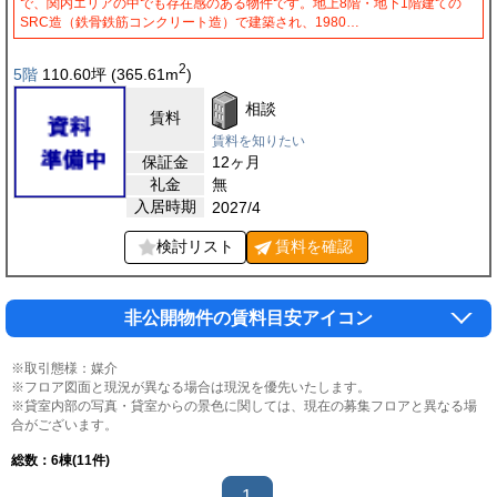
で、関内エリアの中でも存在感のある物件です。地上8階・地下1階建ての
SRC造（鉄骨鉄筋コンクリート造）で建築され、1980…
2
5階
110.60
坪
(365.61
m
)
相談
賃料
賃料を知りたい
保証金
12ヶ月
礼金
無
入居時期
2027/4
検討リスト
賃料を
確認
非公開物件の賃料目安アイコン
※取引態様：媒介
※フロア図面と現況が異なる場合は現況を優先いたします。
※貸室内部の写真・貸室からの景色に関しては、現在の募集フロアと異なる場
合がございます。
総数：
6
棟(11件)
1