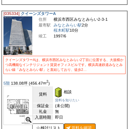
[035334]
クイーンズタワーA
住所
横浜市西区みなとみらい2-3-1
最寄駅
みなとみらい駅
2分
桜木町駅
10分
竣工
1997/6
クイーンズタワーAは、横浜市西区みなとみらい2丁目に位置する、大規模か
つ高機能なインテリジェント賃貸オフィスビルです。横浜高速鉄道みなとみ
らい線「みなとみらい駅」と直結しており、徒歩2…
2
5階
138.08
坪
(456.47
m
)
相談
賃料
賃料を知りたい
保証金
(未公開)
礼金
無
入居時期
即日
検討リスト
賃料を
確認