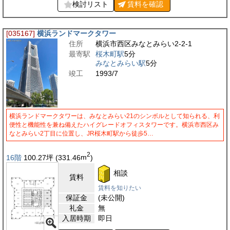
検討リスト
賃料を
確認
[035167]
横浜ランドマークタワー
住所
横浜市西区みなとみらい2-2-1
最寄駅
桜木町駅
5分
みなとみらい駅
5分
竣工
1993/7
横浜ランドマークタワーは、みなとみらい21のシンボルとして知られる、利
便性と機能性を兼ね備えたハイグレードオフィスタワーです。横浜市西区み
なとみらい2丁目に位置し、JR桜木町駅から徒歩5…
2
16階
100.27
坪
(331.46
m
)
相談
賃料
賃料を知りたい
保証金
(未公開)
礼金
無
入居時期
即日