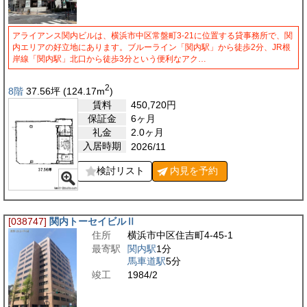
アライアンス関内ビルは、横浜市中区常盤町3-21に位置する貸事務所で、関
内エリアの好立地にあります。ブルーライン「関内駅」から徒歩2分、JR根
岸線「関内駅」北口から徒歩3分という便利なアク…
2
8階
37.56
坪
(124.17
m
)
賃料
450,720
円
保証金
6ヶ月
礼金
2.0ヶ月
入居時期
2026/11
検討リスト
内見を
予約
[038747]
関内トーセイビルⅡ
住所
横浜市中区住吉町4-45-1
最寄駅
関内駅
1分
馬車道駅
5分
竣工
1984/2