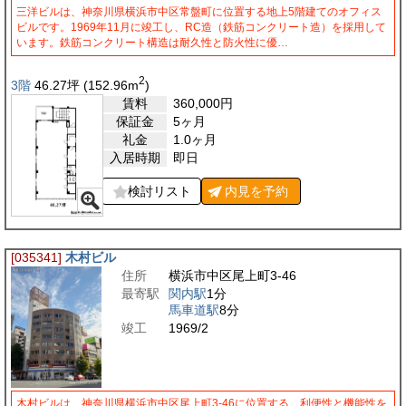
三洋ビルは、神奈川県横浜市中区常盤町に位置する地上5階建てのオフィス
ビルです。1969年11月に竣工し、RC造（鉄筋コンクリート造）を採用して
います。鉄筋コンクリート構造は耐久性と防火性に優…
2
3階
46.27
坪
(152.96
m
)
賃料
360,000
円
保証金
5ヶ月
礼金
1.0ヶ月
入居時期
即日
検討リスト
内見を
予約
[035341]
木村ビル
住所
横浜市中区尾上町3-46
最寄駅
関内駅
1分
馬車道駅
8分
竣工
1969/2
木村ビルは、神奈川県横浜市中区尾上町3-46に位置する、利便性と機能性を