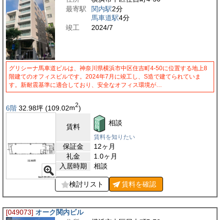
最寄駅
関内駅
2分
馬車道駅
4分
竣工
2024/7
グリシーナ馬車道ビルは、神奈川県横浜市中区住吉町4-50に位置する地上8
階建てのオフィスビルです。2024年7月に竣工し、S造で建てられていま
す。新耐震基準に適合しており、安全なオフィス環境が…
2
6階
32.98
坪
(109.02
m
)
相談
賃料
賃料を知りたい
保証金
12ヶ月
礼金
1.0ヶ月
入居時期
相談
検討リスト
賃料を
確認
[049073]
オーク関内ビル