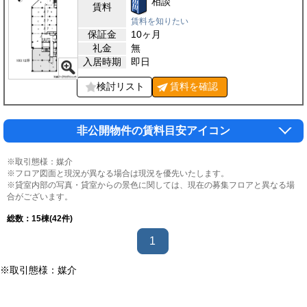
相談
賃料
賃料を知りたい
保証金
10ヶ月
礼金
無
入居時期
即日
検討リスト
賃料を
確認
非公開物件の賃料目安アイコン
※取引態様：媒介
※フロア図面と現況が異なる場合は現況を優先いたします。
※貸室内部の写真・貸室からの景色に関しては、現在の募集フロアと異なる場
合がございます。
総数：
15
棟(42件)
1
※取引態様：媒介