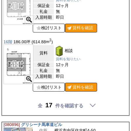
保証金
12ヶ月
礼金
無
入居時期
即日
検討リスト
賃料を
確認
2
16階
186.00
坪
(614.88
m
)
相談
賃料
賃料を知りたい
保証金
12ヶ月
礼金
無
入居時期
即日
検討リスト
賃料を
確認
17
全
件を確認する
[080896]
グリシーナ馬車道ビル
住所
横浜市中区住吉町4-50