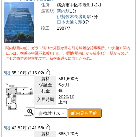
住所
横浜市中区不老町1-2-1
最寄駅
関内駅
1分
伊勢佐木長者町駅
7分
日本大通り駅
8分
竣工
1987/7
関内駅目の前。ガラス張りの外観が目を引く綺麗な貸事務所。中央第６関内
ビルは、横浜市中区不老町1丁目、JR関内駅南口から徒歩1分、駅からのア
クセス抜群の好立地です。新横浜通りに面した不老…
2
8階
35.10
坪
(116.02
m
)
賃料
561,600
円
保証金
6ヶ月
礼金
無
2026/10
入居時期
上旬
検討リスト
内見を
予約
2
8階
42.82
坪
(141.58
m
)
賃料
685,120
円