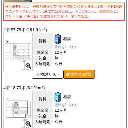
横浜東芝ビルは、神奈川県横浜市中区不老町に位置する地上9階・地下1階建
てのオフィスビルです。1972年12月に竣工したこのビルは、鉄骨鉄筋コン
クリート造（SRC造）で建設されており、堅牢で安全…
2
2階
57.78
坪
(191.01
m
)
相談
賃料
賃料を知りたい
保証金
12ヶ月
礼金
無
入居時期
即日
検討リスト
賃料を
確認
2
4階
18.73
坪
(61.91
m
)
相談
賃料
賃料を知りたい
保証金
12ヶ月
礼金
無
入居時期
即日