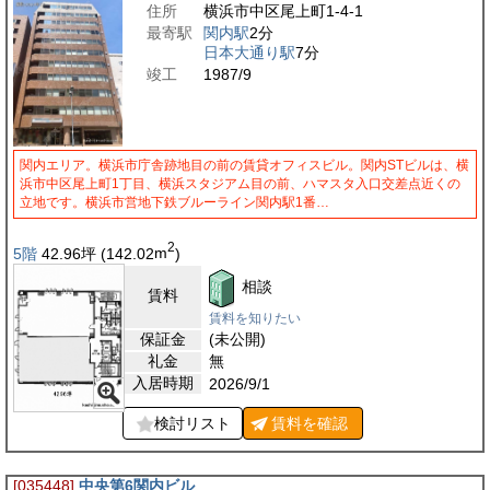
住所
横浜市中区尾上町1-4-1
最寄駅
関内駅
2分
日本大通り駅
7分
竣工
1987/9
関内エリア。横浜市庁舎跡地目の前の賃貸オフィスビル。関内STビルは、横
浜市中区尾上町1丁目、横浜スタジアム目の前、ハマスタ入口交差点近くの
立地です。横浜市営地下鉄ブルーライン関内駅1番…
2
5階
42.96
坪
(142.02
m
)
相談
賃料
賃料を知りたい
保証金
(未公開)
礼金
無
入居時期
2026/9/1
検討リスト
賃料を
確認
[035448]
中央第6関内ビル