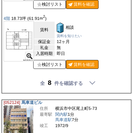
検討リスト
賃料を
確認
2
4階
18.73
坪
(61.91
m
)
相談
賃料
賃料を知りたい
保証金
12ヶ月
礼金
無
入居時期
即日
検討リスト
賃料を
確認
8
全
件を確認する
[052124]
馬車道ビル
住所
横浜市中区尾上町5-73
最寄駅
関内駅
1分
馬車道駅
7分
竣工
1972/9