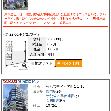
馬車道ビルは、神奈川県横浜市中区尾上町に位置するオフィスビルで、ブル
ーライン関内駅から徒歩1分という非常に便利な立地が魅力です。JR根岸線
関内駅へも徒歩2分と近く、みなとみらい線馬車道…
2
4階
22.00
坪
(72.73
m
)
賃料
230,000
円
保証金
8ヶ月
礼金
1.0ヶ月
入居時期
即日
検討リスト
内見を
予約
[039385]
関内南口ビル
住所
横浜市中区不老町1-1-11
最寄駅
関内駅
2分
伊勢佐木長者町駅
7分
石川町駅
9分
竣工
1972/1