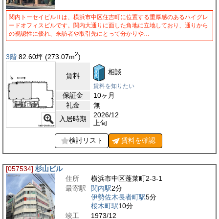
関内トーセイビルⅡは、横浜市中区住吉町に位置する重厚感のあるハイグレ
ードオフィスビルです。関内大通りに面した角地に立地しており、通りから
の視認性に優れ、来訪者や取引先にとって分かりや…
2
3階
82.60
坪
(273.07
m
)
相談
賃料
賃料を知りたい
保証金
10ヶ月
礼金
無
2026/12
入居時期
上旬
検討リスト
賃料を
確認
[057534]
杉山ビル
住所
横浜市中区蓬莱町2-3-1
最寄駅
関内駅
2分
伊勢佐木長者町駅
5分
桜木町駅
10分
竣工
1973/12