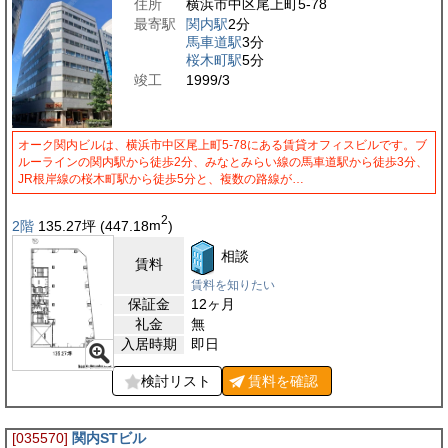
住所
横浜市中区尾上町5-78
最寄駅
関内駅
2分
馬車道駅
3分
桜木町駅
5分
竣工
1999/3
オーク関内ビルは、横浜市中区尾上町5-78にある賃貸オフィスビルです。ブ
ルーラインの関内駅から徒歩2分、みなとみらい線の馬車道駅から徒歩3分、
JR根岸線の桜木町駅から徒歩5分と、複数の路線が…
2
2階
135.27
坪
(447.18
m
)
相談
賃料
賃料を知りたい
保証金
12ヶ月
礼金
無
入居時期
即日
検討リスト
賃料を
確認
[035570]
関内STビル