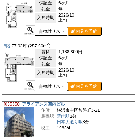
保証金
6ヶ月
礼金
無
2026/10
入居時期
上旬
検討リスト
内見を
予約
2
8階
77.92
坪
(257.60
m
)
賃料
1,168,800
円
保証金
6ヶ月
礼金
無
2026/10
入居時期
上旬
検討リスト
内見を
予約
[035350]
アライアンス関内ビル
住所
横浜市中区常盤町3-21
最寄駅
関内駅
2分
日本大通り駅
8分
竣工
1985/4