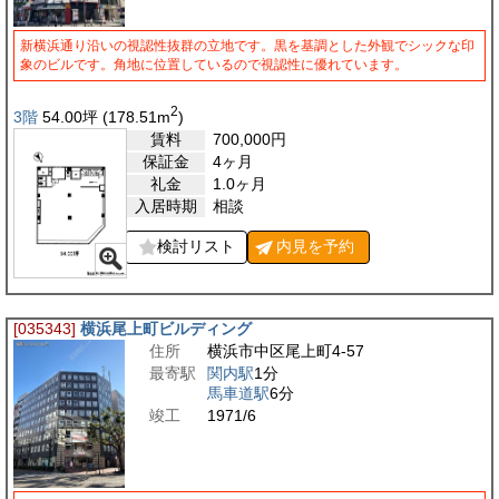
新横浜通り沿いの視認性抜群の立地です。黒を基調とした外観でシックな印
象のビルです。角地に位置しているので視認性に優れています。
2
3階
54.00
坪
(178.51
m
)
賃料
700,000
円
保証金
4ヶ月
礼金
1.0ヶ月
入居時期
相談
検討リスト
内見を
予約
[035343]
横浜尾上町ビルディング
住所
横浜市中区尾上町4-57
最寄駅
関内駅
1分
馬車道駅
6分
竣工
1971/6