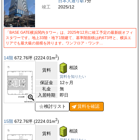
日本大通り駅
7分
竣工
2025/12
「BASE GATE横浜関内タワー」は、2025年12月に竣工予定の最新鋭オフィ
スタワーです。地上33階・地下1階建て、基準階面積は約673坪と、横浜エ
リアでも最大級の規模を誇ります。ワンフロア・ワンテ…
2
14階
672.76
坪
(2224.01
m
)
相談
賃料
賃料を知りたい
保証金
12ヶ月
礼金
無
入居時期
即日
検討リスト
賃料を
確認
2
15階
672.76
坪
(2224.01
m
)
相談
賃料
賃料を知りたい