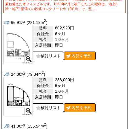
兼ね備えたオフィスビルです。1969年2月に竣工したこの建物は、地上8
階・地下1階建ての鉄筋コンクリート造（RC造）で、堅…
2
3階
66.91
坪
(221.19
m
)
賃料
802,920
円
保証金
6ヶ月
礼金
1.0ヶ月
入居時期
即日
検討リスト
内見を
予約
2
5階
24.00
坪
(79.34
m
)
賃料
288,000
円
保証金
6ヶ月
礼金
1.0ヶ月
入居時期
即日
検討リスト
内見を
予約
2
5階
41.00
坪
(135.54
m
)