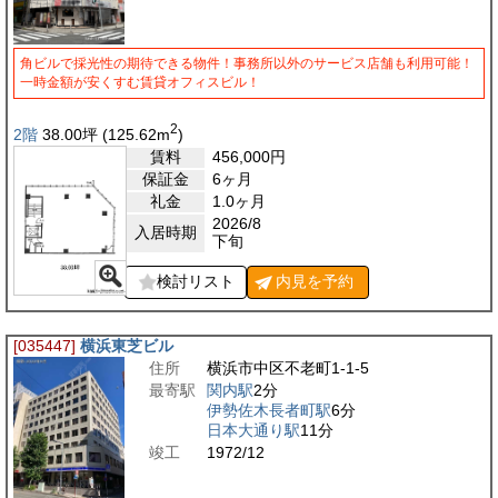
角ビルで採光性の期待できる物件！事務所以外のサービス店舗も利用可能！
一時金額が安くすむ賃貸オフィスビル！
2
2階
38.00
坪
(125.62
m
)
賃料
456,000
円
保証金
6ヶ月
礼金
1.0ヶ月
2026/8
入居時期
下旬
検討リスト
内見を
予約
[035447]
横浜東芝ビル
住所
横浜市中区不老町1-1-5
最寄駅
関内駅
2分
伊勢佐木長者町駅
6分
日本大通り駅
11分
竣工
1972/12