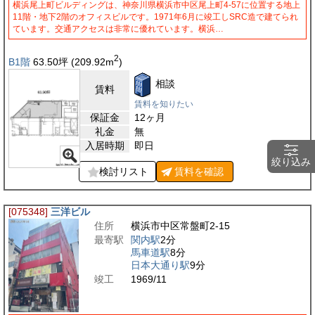
横浜尾上町ビルディングは、神奈川県横浜市中区尾上町4-57に位置する地上
11階・地下2階のオフィスビルです。1971年6月に竣工しSRC造で建てられ
ています。交通アクセスは非常に優れています。横浜…
2
B1階
63.50
坪
(209.92
m
)
相談
賃料
賃料を知りたい
保証金
12ヶ月
礼金
無
入居時期
即日
絞り込み
検討リスト
賃料を
確認
[075348]
三洋ビル
住所
横浜市中区常盤町2-15
最寄駅
関内駅
2分
馬車道駅
8分
日本大通り駅
9分
竣工
1969/11