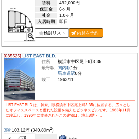
賃料
492,000
円
保証金
6ヶ月
礼金
1.0ヶ月
入居時期
即日
検討リスト
内見を
予約
[035525]
LIST EAST BLD.
住所
横浜市中区尾上町3-35
最寄駅
関内駅
1分
馬車道駅
8分
竣工
1963/11
LIST EAST BLD.は、神奈川県横浜市中区尾上町3-35に位置する、広々とし
たオフィススペースと優れた設備を備えたビジネスビルです。1963年11月
に竣工し、1996年に改修されたこの建物は、地上8階・…
2
3階
103.12
坪
(340.89
m
)