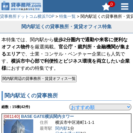
0
貸事務所ドットコム横浜TOP
>
特集一覧
> 関内駅近くの貸事務所・賃
関内駅近くの貸事務所・賃貸オフィス特集
本特集では、関内駅から
徒歩2分圏内で通勤や来客に便利な
オフィス物件
を厳選掲載。
官公庁・裁判所・金融機関が集ま
るエリア
で、士業・コンサル・ベンチャー企業にも人気で
す。
横浜市中心部で利便性とビジネス環境を両立したい企業
様
におすすめの特集です。
関内駅近くの貸事務所
総数：
15
棟(42件)
[081140]
BASE GATE横浜関内タワー
住所
横浜市中区港町1-1-1
最寄駅
関内駅
1分