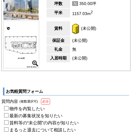
坪数
N
350.00坪
2
平米
1157.03m
賃料
(未公開)
保証金
(未公開)
礼金
無
入居時期
(未公開)
お気軽質問フォーム
質問内容
(複数選択可)
必須
物件を内覧したい
最新の募集状況を知りたい
賃料等の“未公開”の内容が知りたい
まるっと退去について相談したい