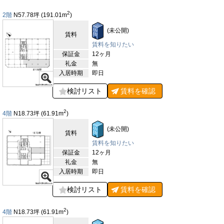
す。光回線が導入されており、高速インターネット環境が整備さ
れているため、現代のビジネスニーズに対応しています。セキュ
2
2階
N57.78
坪
(191.01
m
)
リティには機械式システムと有人管理が採用されており、安全性
と安心感を高めています。また、24時間利用が可能で、柔軟な
(未公開)
賃料
働き方をサポートします。室内環境も快適で、OAフロア仕様の
床が採用されており、配線やレイアウト変更が容易に行えます。
賃料を知りたい
空調は個別制御が可能で、季節や人数に応じた効率的な温度管理
保証金
12ヶ月
が可能です。天井高は2,400mmで、開放感のある快適な空間を
礼金
無
提供します。トイレは室外に設置されており、男女別仕様となっ
入居時期
即日
ているため、利便性とプライバシーを両立しています。
検討リスト
賃料を
確認
【周辺ガイド】
横浜東芝ビルが位置する関内エリアは横浜市内でも歴史と文化が
2
4階
N18.73
坪
(61.91
m
)
感じられるエリアであり、横浜スタジアムや横浜公園といった緑
豊かなスポットが徒歩圏内にあります。これらの施設は、昼休み
(未公開)
や仕事終わりのリフレッシュ、あるいは来客時の案内にも活用で
賃料
き、働く人々にとって快適な環境を提供します。また、関内駅周
賃料を知りたい
辺には横浜中華街やみなとみらい地区へのアクセスも良好で、観
保証金
12ヶ月
光やレクリエーションを楽しむことができるエリアです。飲食店
礼金
無
やカフェも充実しており、ビジネスランチや仕事後の会食、軽い
入居時期
即日
打ち合わせなど、多彩なニーズに対応できる環境が整っていま
す。伊勢佐木モールや関内大通り沿いには、気軽に利用できる飲
検討リスト
賃料を
確認
食店から本格的なレストランまで、多種多様な店舗が点在してお
り、選択肢に困ることはありません。さらに、銀行や郵便局、ド
2
4階
N18.73
坪
(61.91
m
)
ラッグストア、クリニックといった生活利便施設も周辺に揃って
いるため、日常業務で必要な手続きやサービスをスムーズに行う