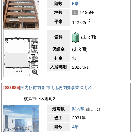
階数
5階
坪数
N
42.96坪
2
平米
142.02m
賃料
(未公開)
保証金
(未公開)
礼金
無
入居時期
2026/9/1
[083985]
関内駅前開発 市街地再開発事業 C街区
横浜市中区港町2
最寄駅
関内駅
徒歩1分
竣工
2031年
階数
4階