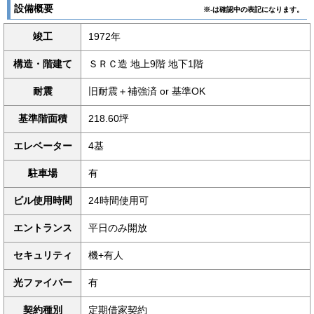
設備概要
※-は確認中の表記になります。
竣工
1972年
構造・階建て
ＳＲＣ造 地上9階 地下1階
耐震
旧耐震＋補強済 or 基準OK
基準階面積
218.60坪
エレベーター
4基
駐車場
有
ビル使用時間
24時間使用可
エントランス
平日のみ開放
セキュリティ
機+有人
光ファイバー
有
契約種別
定期借家契約