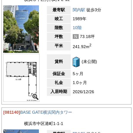
最寄駅
関内駅
徒歩3分
竣工
1989年
階数
10階
坪数
N
73.18坪
2
平米
241.92m
賃料
(未公開)
保証金
5ヶ月
礼金
1.0ヶ月
入居時期
2026/12/26
[081140]
BASE GATE横浜関内タワー
横浜市中区港町1-1-1