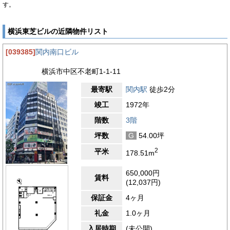
す。
横浜東芝ビルの近隣物件リスト
[039385]
関内南口ビル
横浜市中区不老町1-1-11
最寄駅
関内駅
徒歩2分
竣工
1972年
階数
3階
坪数
G
54.00坪
2
平米
178.51m
650,000円
賃料
(12,037円)
保証金
4ヶ月
礼金
1.0ヶ月
入居時期
(未公開)