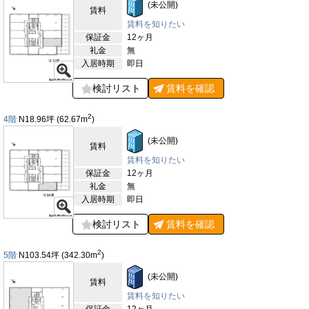
(未公開)
賃料
ことが可能です。また、近隣には複数のビジネスホテルがあり、
出張者や遠方からの来客に対応する宿泊施設も充実しています。
賃料を知りたい
横浜東芝ビルの周辺は、交通の利便性、生活利便性、リフレッシ
保証金
12ヶ月
ュスポットのいずれもが整っており、ビジネス活動を支える理想
礼金
無
的な条件が揃っています。このエリアでの拠点は、働きやすさだ
入居時期
即日
けでなく、企業活動を広げるための強力なサポートを提供するで
しょう。横浜市の中心地に位置し、仕事と生活のバランスを両立
検討リスト
賃料を
確認
させた魅力的なロケーションです。
2
4階
N18.96
坪
(62.67
m
)
【評価】
駅からの距離
(未公開)
賃料
設備
賃料を知りたい
保証金
12ヶ月
耐震性
礼金
無
入居時期
即日
エントランス
検討リスト
賃料を
確認
2
5階
N103.54
坪
(342.30
m
)
(未公開)
賃料
賃料を知りたい