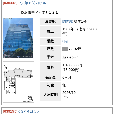
[035448]
中央第６関内ビル
横浜市中区不老町1-2-1
最寄駅
関内駅
徒歩1分
1987年 （改修：2007
竣工
年）
階数
8階
坪数
G
77.92坪
2
平米
257.60m
1,168,800円
賃料
(15,000円)
保証金
6ヶ月
礼金
無
2026/10
入居時期
上旬
[039155]
K-SPIREビル