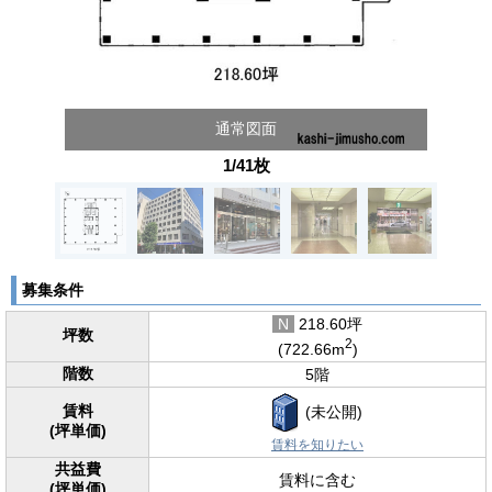
通常図面
1/41枚
募集条件
N
218.60坪
坪数
2
(722.66m
)
階数
5階
賃料
(未公開)
(坪単価)
賃料を知りたい
共益費
賃料に含む
(坪単価)