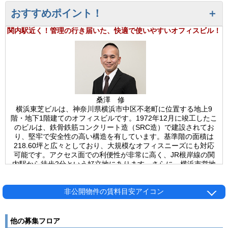
おすすめポイント！
関内駅近く！管理の行き届いた、快適で使いやすいオフィスビル！
桑澤 修
横浜東芝ビルは、神奈川県横浜市中区不老町に位置する地上9
階・地下1階建てのオフィスビルです。1972年12月に竣工したこ
のビルは、鉄骨鉄筋コンクリート造（SRC造）で建設されてお
り、堅牢で安全性の高い構造を有しています。基準階の面積は
218.60坪と広々としており、大規模なオフィスニーズにも対応
可能です。アクセス面での利便性が非常に高く、JR根岸線の関
内駅から徒歩2分という好立地にあります。さらに、横浜市営地
下鉄ブルーラインの伊勢佐木長者町駅から徒歩6分、みなとみら
い線の日本大通り駅から徒歩11分と、複数の路線を利用できる
点も大きな魅力です。このため、通勤の利便性はもちろん、取引
非公開物件の賃料目安アイコン
先とのアクセスや来客対応にも優れた条件です。設備面も充実し
ており、エレベーターが4基設置されているため、階層移動が快
適です。また、敷地内には32台分の駐車場が完備されていま
他の募集フロア