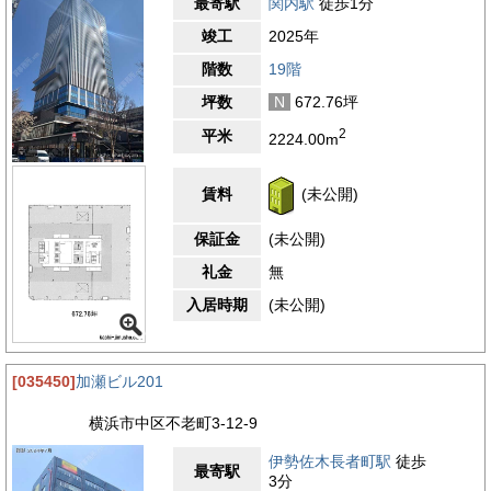
最寄駅
関内駅
徒歩1分
竣工
2025年
階数
19階
坪数
N
672.76坪
2
平米
2224.00m
賃料
(未公開)
保証金
(未公開)
礼金
無
入居時期
(未公開)
[035450]
加瀬ビル201
横浜市中区不老町3-12-9
伊勢佐木長者町駅
徒歩
最寄駅
3分