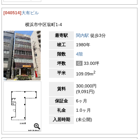
[040514]
大有ビル
横浜市中区翁町1-4
最寄駅
関内駅
徒歩3分
竣工
1980年
階数
4階
坪数
G
33.00坪
2
平米
109.09m
300,000円
賃料
(9,091円)
保証金
6ヶ月
礼金
1.0ヶ月
入居時期
(未公開)