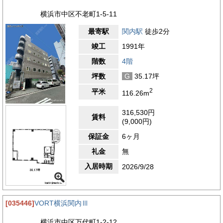
横浜市中区不老町1-5-11
最寄駅
関内駅
徒歩2分
竣工
1991年
階数
4階
坪数
G
35.17坪
2
平米
116.26m
316,530円
賃料
(9,000円)
保証金
6ヶ月
礼金
無
入居時期
2026/9/28
[035446]
VORT横浜関内Ⅲ
横浜市中区万代町1-2-12