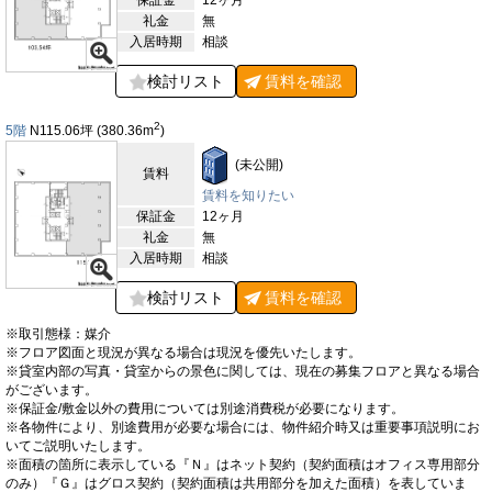
保証金
12ヶ月
礼金
無
入居時期
相談
検討リスト
賃料を
確認
2
5階
N115.06
坪
(380.36
m
)
(未公開)
賃料
賃料を知りたい
保証金
12ヶ月
礼金
無
入居時期
相談
検討リスト
賃料を
確認
※取引態様：媒介
※フロア図面と現況が異なる場合は現況を優先いたします。
※貸室内部の写真・貸室からの景色に関しては、現在の募集フロアと異なる場合
がございます。
※保証金/敷金以外の費用については別途消費税が必要になります。
※各物件により、別途費用が必要な場合には、物件紹介時又は重要事項説明にお
いてご説明いたします。
※面積の箇所に表示している『Ｎ』はネット契約（契約面積はオフィス専用部分
のみ）『Ｇ』はグロス契約（契約面積は共用部分を加えた面積）を表していま