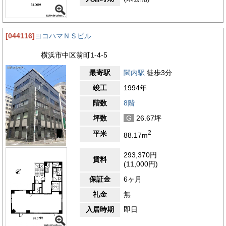
[044116]
ヨコハマＮＳビル
横浜市中区翁町1-4-5
最寄駅
関内駅
徒歩3分
竣工
1994年
階数
8階
坪数
G
26.67坪
2
平米
88.17m
293,370円
賃料
(11,000円)
保証金
6ヶ月
礼金
無
入居時期
即日