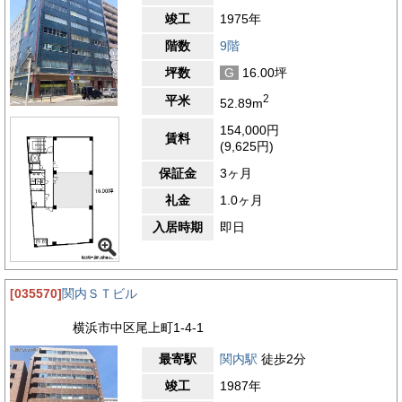
竣工
1975年
階数
9階
坪数
G
16.00坪
2
平米
52.89m
154,000円
賃料
(9,625円)
保証金
3ヶ月
礼金
1.0ヶ月
入居時期
即日
[035570]
関内ＳＴビル
横浜市中区尾上町1-4-1
最寄駅
関内駅
徒歩2分
竣工
1987年