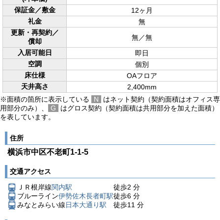
保証金／敷金
12ヶ月
礼金
無
更新・再契約／
無／無
償却
入居可能日
即日
空調
個別
床仕様
OAフロア
天井高さ
2,400mm
※面積の箇所に表示している
N
はネット契約（契約面積はオフィス専
用部分のみ）、
G
はグロス契約（契約面積は共用部分を加えた面積）
を表しています。
住所
横浜市中区不老町1-1-5
交通アクセス
ＪＲ根岸線
関内駅
徒歩
2
分
ブルーライン
伊勢佐木長者町駅
徒歩
6
分
みなとみらい線
日本大通り駅
徒歩
11
分