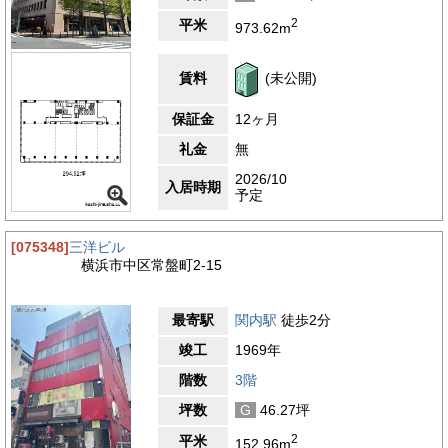
アクセス良好な物件です。また、電車の利用で関内駅から横浜駅
2
平米
973.62m
スムーズにアクセスが可能となっています。関内エリアは、レト
ロな雰囲気と繫華街の賑やかさが合わさった街です。関内STビ
ルは、「横浜スタジアム」からすぐの立地です。尾上町通りに面
賃料
(未公開)
しているので、視認性がございます。来訪者の方にも説明のしや
すい立地です。車通りの多い周辺環境となっています。徒歩圏内
保証金
12ヶ月
に、銀行や郵便局があるので、ビジネスシーンにおいて便利な環
境となっています。
礼金
無
・横浜住吉町郵便局 約250メートル(徒歩約3分)
・りそな銀行 横浜支店 約400メートル(徒歩約6分)
2026/10
入居時期
・横浜銀行 関内支店 約650メートル(徒歩約9分)
予定
・横浜スタジアム 約130メートル(徒歩約2分)
・ファミリーマート 横浜スタジアム前店 約130メートル(徒歩
[075348]
三洋ビル
約2分)
横浜市中区常盤町2-15
4.5
【評価】
駅からの距離
最寄駅
関内駅
徒歩2分
設備
竣工
1969年
耐震性
階数
3階
エントランス
坪数
G
46.27坪
2
平米
152.96m