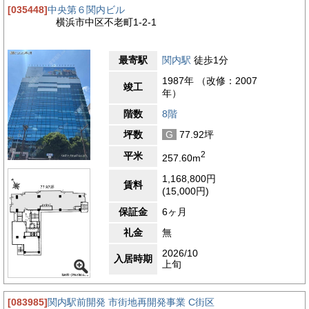
[035448]
中央第６関内ビル
横浜市中区不老町1-2-1
最寄駅
関内駅
徒歩1分
1987年 （改修：2007
竣工
年）
階数
8階
坪数
G
77.92坪
2
平米
257.60m
1,168,800円
賃料
(15,000円)
保証金
6ヶ月
礼金
無
2026/10
入居時期
上旬
[083985]
関内駅前開発 市街地再開発事業 C街区