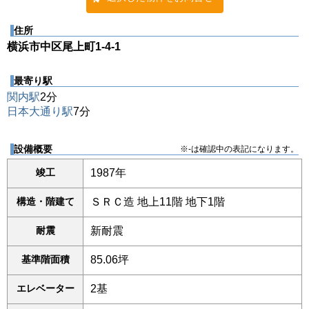
住所
横浜市中区尾上町1-4-1
最寄り駅
関内駅
2分
日本大通り駅
7分
設備概要
※-は確認中の表記になります。
竣工
1987年
構造・階建て
ＳＲＣ造 地上11階 地下1階
耐震
新耐震
基準階面積
85.06坪
エレベーター
2基