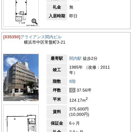
礼金
無
入居時期
即日
[035350]
アライアンス関内ビル
横浜市中区常盤町3-21
最寄駅
関内駅
徒歩2分
1985年 （改修：2011
竣工
年）
階数
8階
坪数
G
37.56坪
2
平米
124.17m
375,600円
賃料
(10,000円)
保証金
6ヶ月
礼金
2.0ヶ月