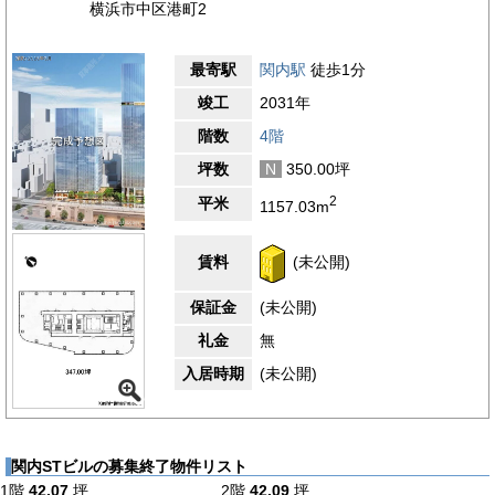
横浜市中区港町2
最寄駅
関内駅
徒歩1分
竣工
2031年
階数
4階
坪数
N
350.00坪
2
平米
1157.03m
賃料
(未公開)
保証金
(未公開)
礼金
無
入居時期
(未公開)
関内STビルの募集終了物件リスト
1階
42.07
坪
2階
42.09
坪