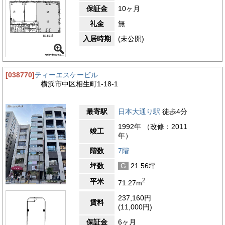
保証金
10ヶ月
礼金
無
入居時期
(未公開)
[038770]
ティーエスケービル
横浜市中区相生町1-18-1
最寄駅
日本大通り駅
徒歩4分
1992年 （改修：2011
竣工
年）
階数
7階
坪数
G
21.56坪
2
平米
71.27m
237,160円
賃料
(11,000円)
保証金
6ヶ月