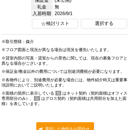
保証金
(未公開)
礼金
無
入居時期
2026/9/1
検討リスト
選択する
※取引態様：媒介
※フロア図面と現況が異なる場合は現況を優先いたします。
※貸室内部の写真・貸室からの景色に関しては、現在の募集フロアと
異なる場合がございます。
※保証金/敷金以外の費用については別途消費税が必要になります。
※各物件により、別途費用が必要な場合には、物件紹介時又は重要事
項説明においてご説明いたします。
※面積の箇所に表示している
N
はネット契約（契約面積はオフィス
専用部分のみ）、
G
はグロス契約（契約面積は共用部分を加えた面
積）を表しています。
選択した物件をお問合せ