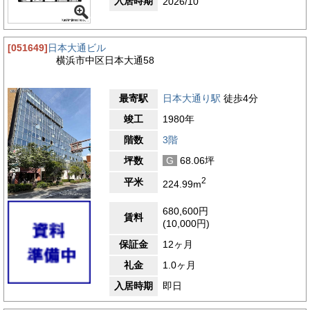
入居時期
2026/10
[051649]
日本大通ビル
横浜市中区日本大通58
最寄駅
日本大通り駅
徒歩4分
竣工
1980年
階数
3階
坪数
G
68.06坪
2
平米
224.99m
680,600円
賃料
(10,000円)
保証金
12ヶ月
礼金
1.0ヶ月
入居時期
即日