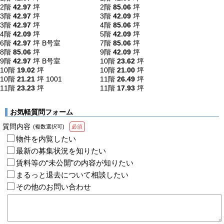
2階
42.97
坪
2階
85.06
坪
3階
42.97
坪
3階
42.09
坪
3階
42.97
坪
4階
85.06
坪
4階
42.09
坪
5階
42.09
坪
6階
42.97
坪
B号室
7階
85.06
坪
8階
85.06
坪
9階
42.09
坪
9階
42.97
坪
B号室
10階
23.62
坪
10階
19.02
坪
10階
21.00
坪
10階
21.21
坪
1001
11階
26.49
坪
11階
23.23
坪
11階
17.93
坪
お気軽質問フォーム
質問内容
(複数選択可)
必須
物件を内覧したい
最新の募集状況を知りたい
賃料等の“未公開”の内容が知りたい
まるっと退去について相談したい
その他のお問い合わせ