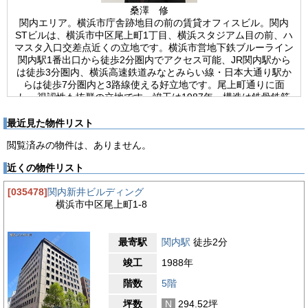
桑澤 修
関内エリア。横浜市庁舎跡地目の前の賃貸オフィスビル。関内
STビルは、横浜市中区尾上町1丁目、横浜スタジアム目の前、ハ
マスタ入口交差点近くの立地です。横浜市営地下鉄ブルーライン
関内駅1番出口から徒歩2分圏内でアクセス可能、JR関内駅から
は徒歩3分圏内、横浜高速鉄道みなとみらい線・日本大通り駅か
らは徒歩7分圏内と3路線使える好立地です。尾上町通りに面
し、視認性も抜群の立地です。竣工は1987年、構造は鉄骨鉄筋
コンクリート造地上11階地下1階建て、新耐震基準を満たした物
件です。エレベーターは乗用9人乗りが2基、セキュリティは機
最近見た物件リスト
械警備で、使用時間に制限はございません。エントランスは平日
閲覧済みの物件は、ありません。
のみの開放で、開放時間は平日８:00～18：30です。駐車場は機
械式駐車場で20台収容可能です。貸室基準階面積は85.06坪、個
近くの物件リスト
別空調、OAフロア、光ファイバー導入済です。各フロア共用部
に給湯室、個室・洗面ともに複数備えた室外男女別トイレがござ
[035478]
関内新井ビルディング
います。ビル入口、エントランスには御影石が使われ重厚感のあ
横浜市中区尾上町1-8
る建物です。堅実なイメージをお求めの企業様にもおすすめの物
件です。2020年5月に横浜市役所は新庁舎へ移転し、市庁舎跡地
には大型高層複合施設が2025年に開業予定です。関内駅前再開
最寄駅
関内駅
徒歩2分
発に伴い、ますます利便性が高まる注目のエリアです。
竣工
1988年
【周辺ガイド】
関内STビルは、神奈川県横浜市中区尾上町1-4-1にある物件で
階数
5階
す。ブルーライン・JR根岸線の関内駅、みなとみらい線の日本
坪数
N
294.52坪
大通り駅が利用可能となっています。最寄駅から徒歩2分圏内の