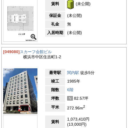
賃料
(未公開)
保証金
(未公開)
礼金
無
入居時期
(未公開)
[049080]
スカーフ会館ビル
横浜市中区住吉町1-2
最寄駅
関内駅
徒歩5分
竣工
1985年
階数
6階
坪数
N
82.57坪
2
平米
272.96m
1,073,410円
賃料
(13,000円)