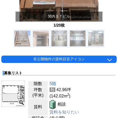
関内ＳＴビル
1/20枚
非公開物件の賃料目安アイコン
募集リスト
階数
5階
坪数
N
42.96
坪
2
(平米)
(142.02
m
)
相談
賃料
賃料を知りたい