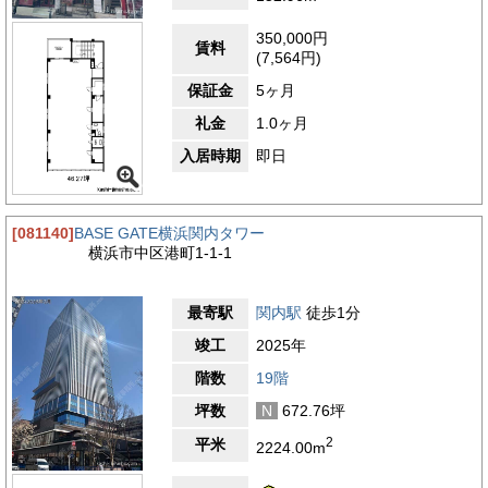
350,000円
賃料
(7,564円)
保証金
5ヶ月
礼金
1.0ヶ月
入居時期
即日
[081140]
BASE GATE横浜関内タワー
横浜市中区港町1-1-1
最寄駅
関内駅
徒歩1分
竣工
2025年
階数
19階
坪数
N
672.76坪
2
平米
2224.00m