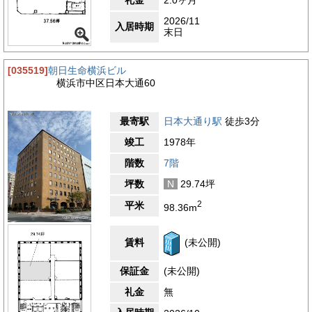
2026/11
入居時期
末日
[035519]
朝日生命横浜ビル
横浜市中区日本大通60
最寄駅
日本大通り駅
徒歩3分
竣工
1978年
階数
7階
坪数
N
29.74坪
2
平米
98.36m
賃料
(未公開)
保証金
(未公開)
礼金
無