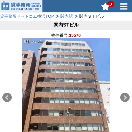
0
貸事務所ドットコム横浜TOP
関内駅
関内ＳＴビル
関内STビル
物件番号:
35570