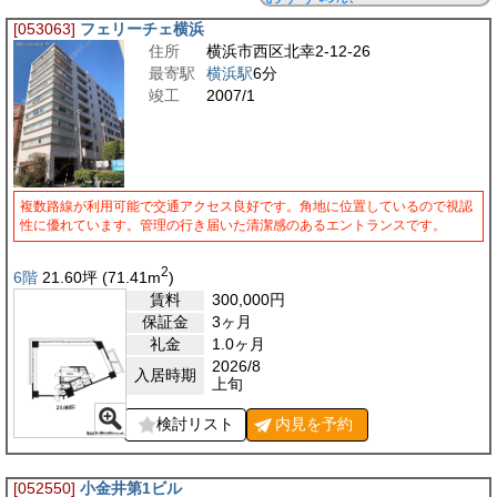
[053063]
フェリーチェ横浜
住所
横浜市西区北幸2-12-26
最寄駅
横浜駅
6分
竣工
2007/1
複数路線が利用可能で交通アクセス良好です。角地に位置しているので視認
性に優れています。管理の行き届いた清潔感のあるエントランスです。
2
6階
21.60
坪
(71.41
m
)
賃料
300,000
円
保証金
3ヶ月
礼金
1.0ヶ月
2026/8
入居時期
上旬
検討リスト
内見を
予約
[052550]
小金井第1ビル