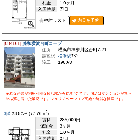
礼金
1.0ヶ月
入居時期
即日
検討リスト
内見を
予約
[084161]
藤和横浜台町コープ
住所
横浜市神奈川区台町7-21
最寄駅
横浜駅
7分
竣工
1980/3
多彩な路線が利用可能な横浜駅から徒歩7分です。周辺はマンションが立ち
並ぶ落ち着いた環境です。フルリノベーション実施の綺麗な貸室です。
2
3階
23.52
坪
(77.76
m
)
賃料
285,000
円
保証金
3ヶ月
礼金
1.0ヶ月
入居時期
即日