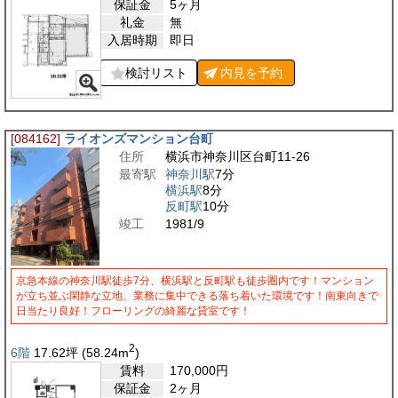
保証金
5ヶ月
礼金
無
入居時期
即日
検討リスト
内見を
予約
[084162]
ライオンズマンション台町
住所
横浜市神奈川区台町11-26
最寄駅
神奈川駅
7分
横浜駅
8分
反町駅
10分
竣工
1981/9
京急本線の神奈川駅徒歩7分、横浜駅と反町駅も徒歩圏内です！マンション
が立ち並ぶ閑静な立地、業務に集中できる落ち着いた環境です！南東向きで
日当たり良好！フローリングの綺麗な貸室です！
2
6階
17.62
坪
(58.24
m
)
賃料
170,000
円
保証金
2ヶ月