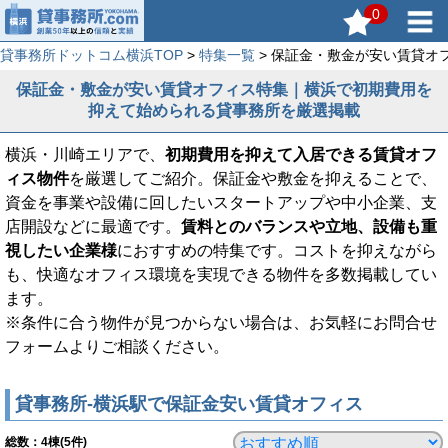
0
貸事務所ドットコム横浜TOP
>
特集一覧
> 保証金・敷金が安い賃貸オ
保証金・敷金が安い賃貸オフィス特集｜横浜で初期費用を
抑えて始められる貸事務所を厳選掲載
横浜・川崎エリアで、
初期費用を抑えて入居できる賃貸オフ
ィス物件
を厳選してご紹介。保証金や敷金を抑えることで、
資金を事業や設備に回したいスタートアップや中小企業、支
店開設などに最適です。
賃料とのバランスや立地、設備も重
視したい企業様
におすすめの特集です。コストを抑えながら
も、快適なオフィス環境を実現できる物件を多数掲載してい
ます。
※条件に合う物件が見つからない場合は、お気軽にお問合せ
フォームよりご相談ください。
貸事務所-横浜駅で保証金安い賃貸オフィス
総数：
4
棟(5件)