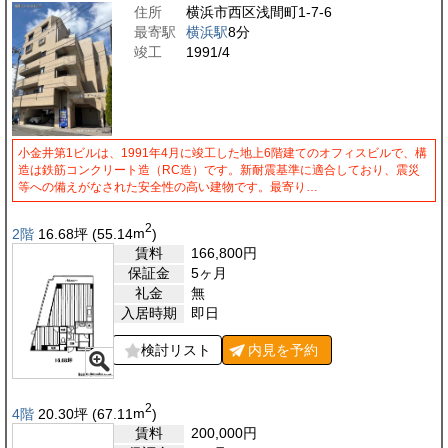
住所
横浜市西区浅間町1-7-6
最寄駅
横浜駅
8分
竣工
1991/4
小金井第1ビルは、1991年4月に竣工した地上6階建てのオフィスビルで、構
造は鉄筋コンクリート造（RC造）です。新耐震基準に適合しており、震災
等への備えがなされた安全性の高い建物です。最寄り…
2
2階
16.68
坪
(55.14
m
)
賃料
166,800
円
保証金
5ヶ月
礼金
無
入居時期
即日
検討リスト
内見を
予約
2
4階
20.30
坪
(67.11
m
)
賃料
200,000
円