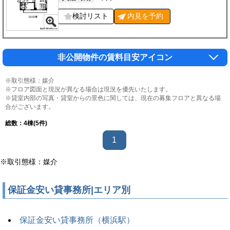
検討リスト
内見を
予約
非公開物件の賃料目安アイコン
※取引態様：媒介
※フロア図面と現況が異なる場合は現況を優先いたします。
※貸室内部の写真・貸室からの景色に関しては、現在の募集フロアと異なる場
合がございます。
総数：
4
棟(5件)
1
※取引態様：媒介
保証金安い貸事務所|エリア別
保証金安い貸事務所（横浜駅）