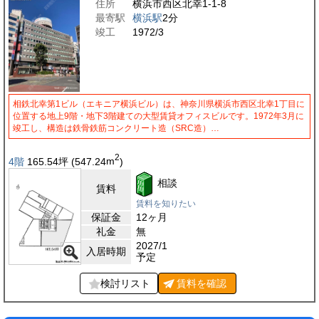
住所
横浜市西区北幸1-1-8
最寄駅
横浜駅
2分
竣工
1972/3
相鉄北幸第1ビル（エキニア横浜ビル）は、神奈川県横浜市西区北幸1丁目に
位置する地上9階・地下3階建ての大型賃貸オフィスビルです。1972年3月に
竣工し、構造は鉄骨鉄筋コンクリート造（SRC造）…
2
4階
165.54
坪
(547.24
m
)
相談
賃料
賃料を知りたい
保証金
12ヶ月
礼金
無
2027/1
入居時期
予定
検討リスト
賃料を
確認