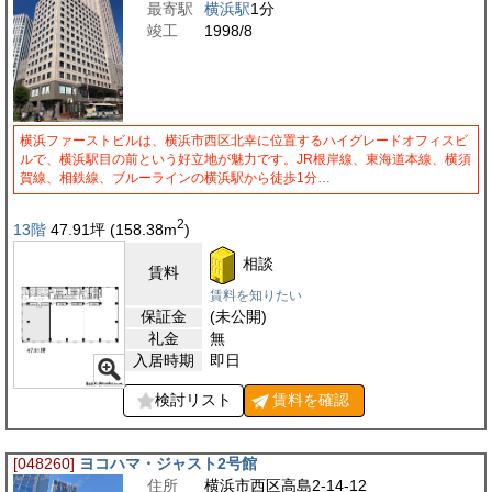
最寄駅
横浜駅
1分
竣工
1998/8
横浜ファーストビルは、横浜市西区北幸に位置するハイグレードオフィスビ
ルで、横浜駅目の前という好立地が魅力です。JR根岸線、東海道本線、横須
賀線、相鉄線、ブルーラインの横浜駅から徒歩1分…
2
13階
47.91
坪
(158.38
m
)
相談
賃料
賃料を知りたい
保証金
(未公開)
礼金
無
入居時期
即日
検討リスト
賃料を
確認
[048260]
ヨコハマ・ジャスト2号館
住所
横浜市西区高島2-14-12