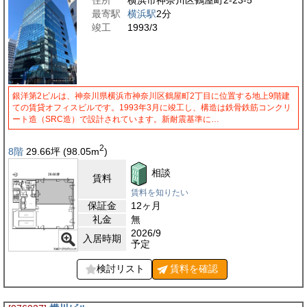
最寄駅
横浜駅
2分
竣工
1993/3
銀洋第2ビルは、神奈川県横浜市神奈川区鶴屋町2丁目に位置する地上9階建
ての賃貸オフィスビルです。1993年3月に竣工し、構造は鉄骨鉄筋コンクリ
ート造（SRC造）で設計されています。新耐震基準に…
2
8階
29.66
坪
(98.05
m
)
相談
賃料
賃料を知りたい
保証金
12ヶ月
礼金
無
2026/9
入居時期
予定
検討リスト
賃料を
確認