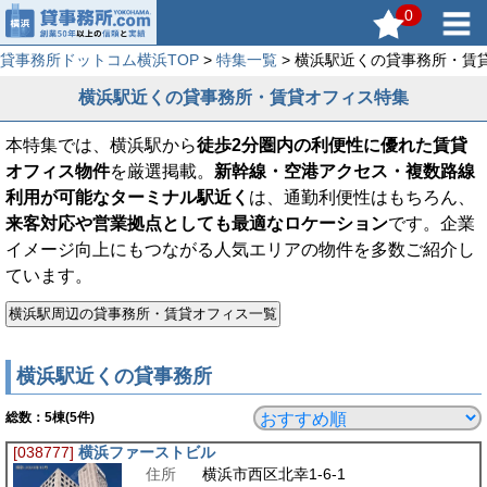
0
貸事務所ドットコム横浜TOP
>
特集一覧
> 横浜駅近くの貸事務所・賃
横浜駅近くの貸事務所・賃貸オフィス特集
本特集では、横浜駅から
徒歩2分圏内の利便性に優れた賃貸
オフィス物件
を厳選掲載。
新幹線・空港アクセス・複数路線
利用が可能なターミナル駅近く
は、通勤利便性はもちろん、
来客対応や営業拠点としても最適なロケーション
です。企業
イメージ向上にもつながる人気エリアの物件を多数ご紹介し
ています。
横浜駅近くの貸事務所
総数：
5
棟(5件)
[038777]
横浜ファーストビル
住所
横浜市西区北幸1-6-1