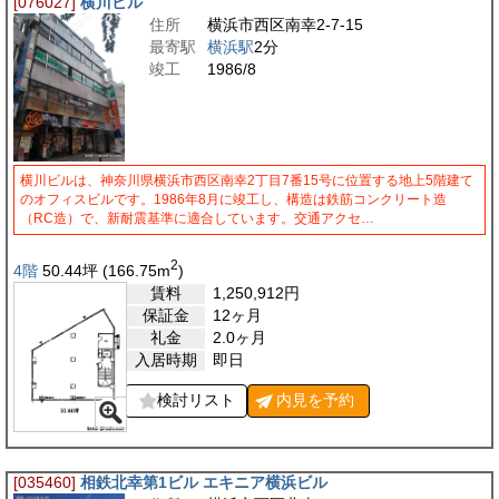
[076027]
横川ビル
住所
横浜市西区南幸2-7-15
最寄駅
横浜駅
2分
竣工
1986/8
横川ビルは、神奈川県横浜市西区南幸2丁目7番15号に位置する地上5階建て
のオフィスビルです。1986年8月に竣工し、構造は鉄筋コンクリート造
（RC造）で、新耐震基準に適合しています。交通アクセ…
2
4階
50.44
坪
(166.75
m
)
賃料
1,250,912
円
保証金
12ヶ月
礼金
2.0ヶ月
入居時期
即日
検討リスト
内見を
予約
[035460]
相鉄北幸第1ビル エキニア横浜ビル