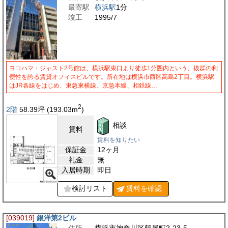
最寄駅
横浜駅
1分
竣工
1995/7
ヨコハマ・ジャスト2号館は、横浜駅東口より徒歩1分圏内という、抜群の利
便性を誇る賃貸オフィスビルです。所在地は横浜市西区高島2丁目。横浜駅
はJR各線をはじめ、東急東横線、京急本線、相鉄線…
2
2階
58.39
坪
(193.03
m
)
相談
賃料
賃料を知りたい
保証金
12ヶ月
礼金
無
入居時期
即日
検討リスト
賃料を
確認
[039019]
銀洋第2ビル
住所
横浜市神奈川区鶴屋町2-23-5