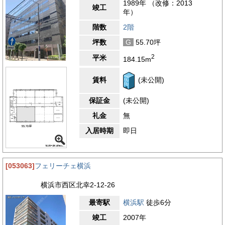
1989年 （改修：2013
竣工
年）
階数
2階
坪数
G
55.70坪
2
平米
184.15m
賃料
(未公開)
保証金
(未公開)
礼金
無
入居時期
即日
[053063]
フェリーチェ横浜
横浜市西区北幸2-12-26
最寄駅
横浜駅
徒歩6分
竣工
2007年