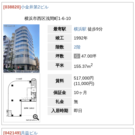
しやすい地域です。このように、小金井第1ビルの周辺は、横浜
[038820]
小金井第2ビル
駅という広域交通拠点への高いアクセス性と、業務のしやすい落
ち着いた街並み、生活利便施設の充実がバランスよく整ってお
横浜市西区浅間町1-6-10
り、企業の本社や営業拠点、サテライトオフィスなど多様な用途
に適した、優れたビジネスロケーションといえるでしょう。
最寄駅
横浜駅
徒歩9分
【評価】
竣工
1992年
駅からの距離
階数
2階
設備
坪数
G
47.00坪
耐震性
2
平米
155.37m
エントランス
517,000円
賃料
(11,000円)
保証金
10ヶ月
礼金
無
入居時期
即日
[042149]
共益ビル