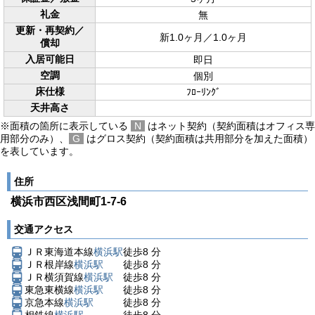
礼金
無
更新・再契約／
新1.0ヶ月／1.0ヶ月
償却
入居可能日
即日
空調
個別
床仕様
ﾌﾛｰﾘﾝｸﾞ
天井高さ
※面積の箇所に表示している
N
はネット契約（契約面積はオフィス専
用部分のみ）、
G
はグロス契約（契約面積は共用部分を加えた面積）
を表しています。
住所
横浜市西区浅間町1-7-6
交通アクセス
ＪＲ東海道本線
横浜駅
徒歩
8
分
ＪＲ根岸線
横浜駅
徒歩
8
分
ＪＲ横須賀線
横浜駅
徒歩
8
分
東急東横線
横浜駅
徒歩
8
分
京急本線
横浜駅
徒歩
8
分