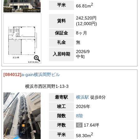
2
平米
66.81m
242,520円
賃料
(12,000円)
保証金
8ヶ月
礼金
無
2026/9
入居時期
中旬
[084012]
a-gain横浜岡野ビル
横浜市西区岡野1-13-3
最寄駅
横浜駅
徒歩8分
竣工
2026年
階数
8階
坪数
G
17.64坪
2
平米
58.30m