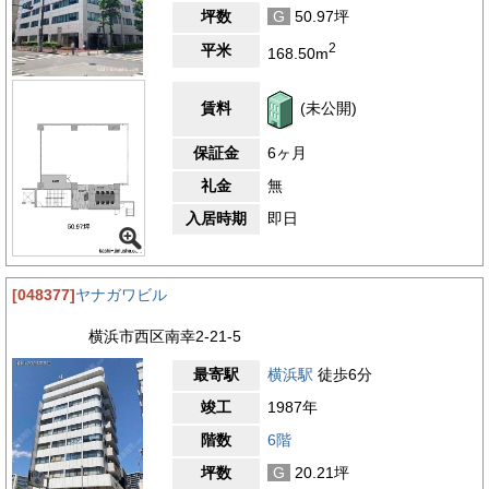
坪数
G
50.97坪
2
平米
168.50m
賃料
(未公開)
保証金
6ヶ月
礼金
無
入居時期
即日
[048377]
ヤナガワビル
横浜市西区南幸2-21-5
最寄駅
横浜駅
徒歩6分
竣工
1987年
階数
6階
坪数
G
20.21坪