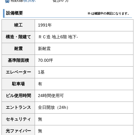
相鉄線
横浜駅
徒歩
8
分
設備概要
※-は確認中の表記になります。
竣工
1991年
構造・階建て
ＲＣ造 地上6階 地下-
耐震
新耐震
基準階面積
70.00坪
エレベーター
1基
駐車場
有
ビル使用時間
24時間使用可
エントランス
全日開放（24h）
セキュリティ
無
光ファイバー
無