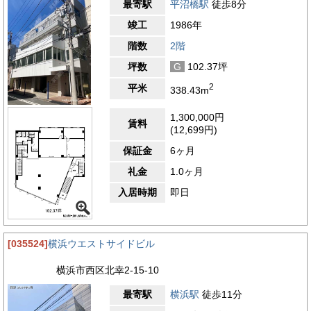
最寄駅
平沼橋駅
徒歩8分
竣工
1986年
階数
2階
坪数
G
102.37坪
2
平米
338.43m
1,300,000円
賃料
(12,699円)
保証金
6ヶ月
礼金
1.0ヶ月
入居時期
即日
[035524]
横浜ウエストサイドビル
横浜市西区北幸2-15-10
最寄駅
横浜駅
徒歩11分