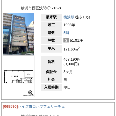
横浜市西区浅間町1-13-8
最寄駅
横浜駅
徒歩10分
竣工
1993年
階数
5階
坪数
G
51.91坪
2
平米
171.60m
467,190円
賃料
(9,000円)
保証金
8ヶ月
礼金
無
入居時期
即日
[068590]
ハイズヨコハマフェリーチェ