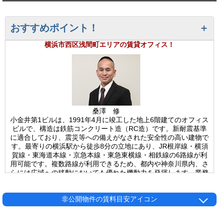
おすすめポイント！
横浜市西区浅間町エリアの賃貸オフィス！
桑澤 修
小金井第1ビルは、1991年4月に竣工した地上6階建てのオフィス
ビルで、構造は鉄筋コンクリート造（RC造）です。新耐震基準
に適合しており、震災等への備えがなされた安全性の高い建物で
す。最寄りの横浜駅から徒歩8分の立地にあり、JR根岸線・横須
賀線・東海道本線・京急本線・東急東横線・相鉄線の6路線が利
用可能です。複数路線が利用できるため、都内や神奈川県内、さ
らには広域への移動においても優れた機動力を発揮します。業務
上の外出、来客対応、社員の通勤など、あらゆる場面で高い利便
性を感じられる立地です。エレベーターは1基設置されており、
各フロアへの移動もスムーズです。空調は個別方式を採用してお
非公開物件の賃料目安アイコン
り、テナントごとに温度調節が可能なため、執務空間の快適性を
高めることができます。従業員の業務効率や生産性の向上にもつ