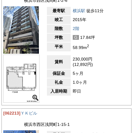
横浜市西区浅間町1-2-6
最寄駅
横浜駅
徒歩11分
竣工
2015年
階数
2階
坪数
G
17.84坪
2
平米
58.99m
230,000円
賃料
(12,892円)
保証金
5ヶ月
礼金
1.0ヶ月
入居時期
即日
[062213]
ＹＫビル
横浜市西区浅間町1-15-1