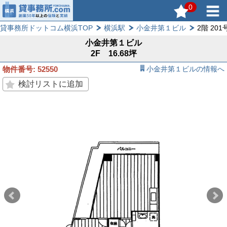
0
貸事務所ドットコム横浜TOP
横浜駅
小金井第１ビル
2階 201
小金井第１ビル
2F 16.68坪
物件番号: 52550
小金井第１ビルの情報へ
検討リストに追加