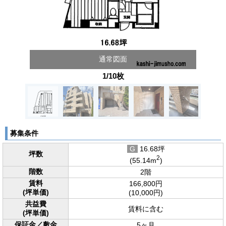
通常図面
1/10枚
募集条件
G
16.68坪
坪数
2
(55.14m
)
階数
2階
賃料
166,800円
(坪単価)
(10,000円)
共益費
賃料に含む
(坪単価)
保証金／敷金
5ヶ月