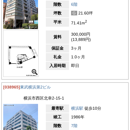
階数
6階
坪数
G
21.60坪
2
平米
71.41m
300,000円
賃料
(13,889円)
保証金
3ヶ月
礼金
1.0ヶ月
入居時期
即日
[038965]
東武横浜第2ビル
横浜市西区北幸2-15-1
最寄駅
横浜駅
徒歩10分
竣工
1986年
階数
7階