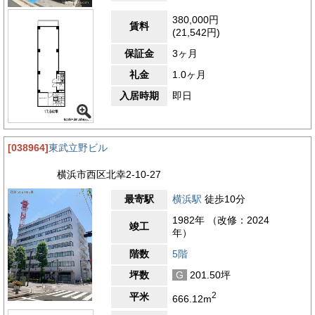
380,000円
賃料
(21,542円)
保証金
3ヶ月
礼金
1.0ヶ月
入居時期
即日
[038964]
東武立野ビル
横浜市西区北幸2-10-27
最寄駅
横浜駅
徒歩10分
1982年 （改修：2024
竣工
年）
階数
5階
坪数
G
201.50坪
2
平米
666.12m