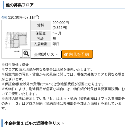
ながります。24時間利用が可能なため、業種や働き方に応じて
他の募集フロア
柔軟な運用が可能であり、深夜帯や早朝業務、海外との時差を考
慮した業務体制を必要とする企業にも適しています。敷地内には
2
4階
G20.30
坪
(67.11
m
)
6台分の駐車場が確保されています。このように小金井第1ビル
200,000円
は、さまざまな用途に対応可能なオフィスビルとして、優良な物
賃料
(9,852円)
件です。
保証金
5ヶ月
礼金
【周辺ガイド】
無
小金井第1ビルが位置する横浜市西区浅間町1丁目は、比較的落
入居時期
即日
ち着いた環境が保たれているエリアです。浅間町エリアは、横浜
検討リスト
内見を
予約
駅西口側の再開発エリアにほど近く、交通量の多い幹線道路（国
道1号線）沿いに面しており、視認性や車両アクセスにも優れて
います。近隣にはマンションや中小規模オフィスが点在してお
※取引態様：媒介
り、過度な商業色が強すぎないため、落ち着いた雰囲気の中で業
※フロア図面と現況が異なる場合は現況を優先いたします。
※貸室内部の写真・貸室からの景色に関しては、現在の募集フロアと異なる場合
務に集中できる環境が形成されています。周辺には、複数のコン
がございます。
ビニエンスストア、飲食店、カフェ、銀行支店、郵便局、ドラッ
※保証金/敷金以外の費用については別途消費税が必要になります。
グストアなど、ビジネスに必要な利便施設が一通り揃っており、
※各物件により、別途費用が必要な場合には、物件紹介時又は重要事項説明にお
日常業務の合間に必要な買い物や手続きもスムーズに行えます。
いてご説明いたします。
また、近隣には時間貸し駐車場も点在しており、自社の駐車スペ
※面積の箇所に表示している『Ｎ』はネット契約（契約面積はオフィス専用部分
ースに加えて一時的な来客対応や社用車の活用にも柔軟に対応で
のみ）『Ｇ』はグロス契約（契約面積は共用部分を加えた面積）を表していま
きる環境が整っています。さらに、横浜駅西口周辺の市営地下街
す。
や商業施設、飲食店街、行政関連施設なども徒歩圏内にあるた
め、業務上の打ち合わせや会食、ちょっとした社内外の交流にも
便利な立地です。駅周辺にはビジネスホテルやレンタルオフィス
小金井第１ビルの近隣物件リスト
も複数存在し、出張者対応や短期プロジェクトでの利用にも対応