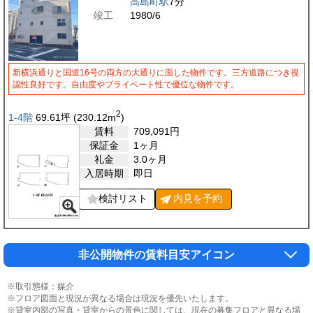
高島町駅
7分
竣工
1980/6
新横浜通りと国道16号の両方の大通りに面した物件です。三方道路につき視
認性良好です。自由度やプライベート性で優位な物件です。
2
1-4階
69.61
坪
(230.12
m
)
賃料
709,091
円
保証金
1ヶ月
礼金
3.0ヶ月
入居時期
即日
検討リスト
内見を
予約
非公開物件の賃料目安アイコン
※取引態様：媒介
※フロア図面と現況が異なる場合は現況を優先いたします。
※貸室内部の写真・貸室からの景色に関しては、現在の募集フロアと異なる場