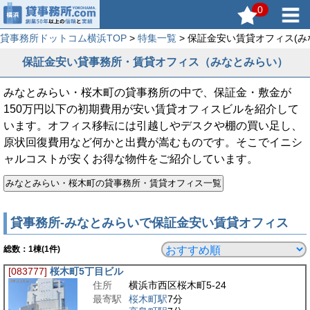
0
貸事務所ドットコム横浜TOP
>
特集一覧
> 保証金安い賃貸オフィス(み
保証金安い貸事務所・賃貸オフィス（みなとみらい）
みなとみらい・桜木町の貸事務所の中で、保証金・敷金が
150万円以下の初期費用が安い賃貸オフィスビルを紹介して
います。オフィス移転には引越しやデスクや棚の買い足し、
原状回復費用など何かと出費が嵩むものです。そこでイニシ
ャルコストが安くお得な物件をご紹介しています。
貸事務所-みなとみらいで保証金安い賃貸オフィス
総数：
1
棟(1件)
[083777]
桜木町5丁目ビル
住所
横浜市西区桜木町5-24
最寄駅
桜木町駅
7分