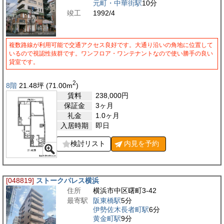
元町・中華街駅
10分
竣工
1992/4
複数路線が利用可能で交通アクセス良好です。大通り沿いの角地に位置して
いるので視認性抜群です。ワンフロア・ワンテナントなので使い勝手の良い
貸室です。
2
8階
21.48
坪
(71.00
m
)
賃料
238,000
円
保証金
3ヶ月
礼金
1.0ヶ月
入居時期
即日
検討リスト
内見を
予約
[048819]
ストークパレス横浜
住所
横浜市中区曙町3-42
最寄駅
阪東橋駅
5分
伊勢佐木長者町駅
6分
黄金町駅
9分