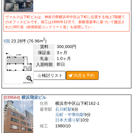
ヴァルス山下町ビルは、神奈川県横浜市中区山下町に位置する地上7階建て
のオフィスビルです。竣工は1986年12月で、新耐震基準に基づいて建設さ
れたSRC造（鉄骨鉄筋コンクリート造）を採用してい…
2
6階
23.28
坪
(76.96
m
)
賃料
300,000
円
保証金
3ヶ月
礼金
1.0ヶ月
入居時期
即日
検討リスト
内見を
予約
[039564]
横浜飛栄ビル
住所
横浜市中区山下町162-1
最寄駅
石川町駅
6分
元町・中華街駅
9分
日本大通り駅
10分
竣工
1980/10