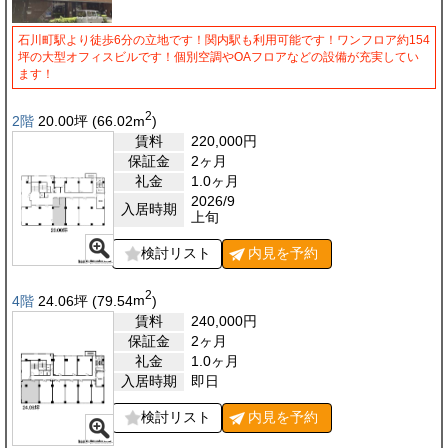
石川町駅より徒歩6分の立地です！関内駅も利用可能です！ワンフロア約154
坪の大型オフィスビルです！個別空調やOAフロアなどの設備が充実してい
ます！
2
2階
20.00
坪
(66.02
m
)
賃料
220,000
円
保証金
2ヶ月
礼金
1.0ヶ月
2026/9
入居時期
上旬
検討リスト
内見を
予約
2
4階
24.06
坪
(79.54
m
)
賃料
240,000
円
保証金
2ヶ月
礼金
1.0ヶ月
入居時期
即日
検討リスト
内見を
予約