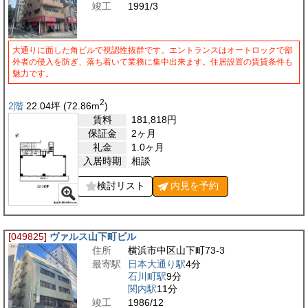
竣工
1991/3
大通りに面した角ビルで視認性抜群です。エントランスはオートロックで部
外者の侵入を防ぎ、落ち着いて業務に集中出来ます。住居設置の賃貸条件も
魅力です。
2
2階
22.04
坪
(72.86
m
)
賃料
181,818
円
保証金
2ヶ月
礼金
1.0ヶ月
入居時期
相談
検討リスト
内見を
予約
[049825]
ヴァルス山下町ビル
住所
横浜市中区山下町73-3
最寄駅
日本大通り駅
4分
石川町駅
9分
関内駅
11分
竣工
1986/12