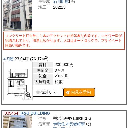
最寄駅
石川町駅
8分
竣工
2022/3
コンクリート打ち放しと木のアクセントが好印象な内装です。シャワー室が
完備されており、用途も広がります。入口はオートロックで、プライベート
性高い物件です。
2
4-5階
23.04
坪
(76.17
m
)
賃料
200,000
円
保証金
3ヶ月
礼金
2.0ヶ月
入居時期
相談
検討リスト
内見を
予約
[035454]
K&G BUILDING
住所
横浜市中区山吹町1-3
最寄駅
伊勢佐木長者町駅
1分