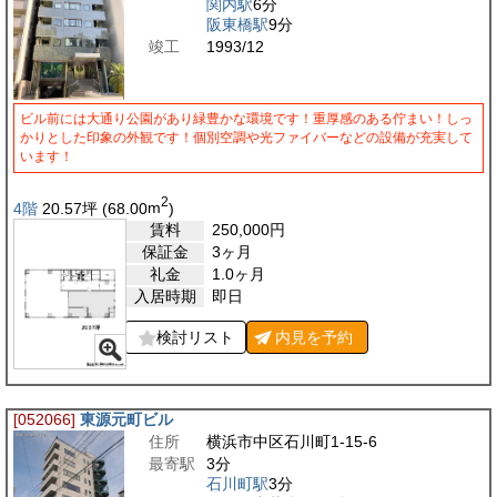
関内駅
6分
阪東橋駅
9分
竣工
1993/12
ビル前には大通り公園があり緑豊かな環境です！重厚感のある佇まい！しっ
かりとした印象の外観です！個別空調や光ファイバーなどの設備が充実して
います！
2
4階
20.57
坪
(68.00
m
)
賃料
250,000
円
保証金
3ヶ月
礼金
1.0ヶ月
入居時期
即日
検討リスト
内見を
予約
[052066]
東源元町ビル
住所
横浜市中区石川町1-15-6
最寄駅
3分
石川町駅
3分