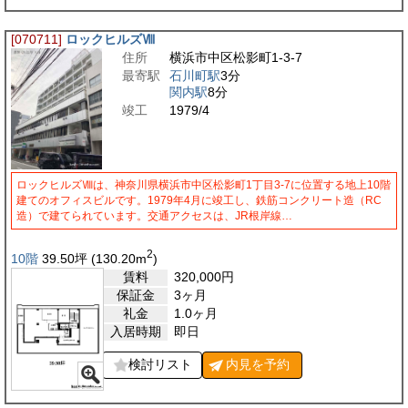
[070711]
ロックヒルズⅧ
住所
横浜市中区松影町1-3-7
最寄駅
石川町駅
3分
関内駅
8分
竣工
1979/4
ロックヒルズⅧは、神奈川県横浜市中区松影町1丁目3-7に位置する地上10階
建てのオフィスビルです。1979年4月に竣工し、鉄筋コンクリート造（RC
造）で建てられています。交通アクセスは、JR根岸線…
2
10階
39.50
坪
(130.20
m
)
賃料
320,000
円
保証金
3ヶ月
礼金
1.0ヶ月
入居時期
即日
検討リスト
内見を
予約