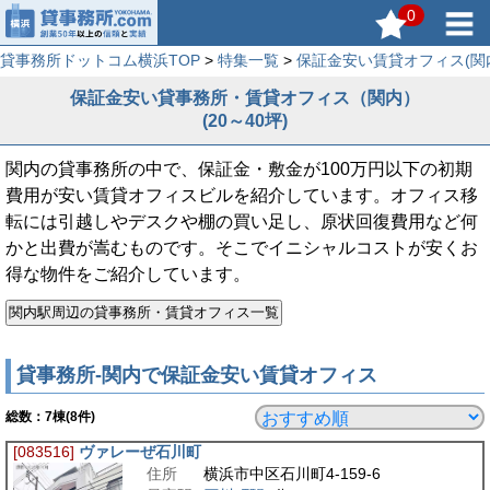
0
貸事務所ドットコム横浜TOP
>
特集一覧
>
保証金安い賃貸オフィス(関
保証金安い貸事務所・賃貸オフィス（関内）
(20～40坪)
関内の貸事務所の中で、保証金・敷金が100万円以下の初期
費用が安い賃貸オフィスビルを紹介しています。オフィス移
転には引越しやデスクや棚の買い足し、原状回復費用など何
かと出費が嵩むものです。そこでイニシャルコストが安くお
得な物件をご紹介しています。
貸事務所-関内で保証金安い賃貸オフィス
総数：
7
棟(8件)
[083516]
ヴァレーぜ石川町
住所
横浜市中区石川町4-159-6