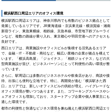
横浜駅西口周辺エリアのオフィス環境
横浜駅西口周辺エリアは、神奈川県内でも有数のビジネス拠点として
発展しているエリアです。JR東海道線・京浜東北線・横須賀線・湘南
新宿ライン、東急東横線、相鉄線、京急本線、市営地下鉄ブルーライ
ンなど、複数の路線が乗り入れ、東京都心や羽田空港へのアクセスも
良好です。
西口エリアは、商業施設やオフィスビルが集積する活気あるエリア
で、金融・IT・不動産・商社など、幅広い業種の企業が拠点を構えて
います。「横浜高島屋」「ジョイナス」「相鉄ジョイナス」などの大
型商業施設が並び、ビジネスパーソンにとって利便性の高い環境が整
っています。
さらに、駅周辺には多数のビジネスホテルや飲食店があり、商談や接
待、出張にも便利な立地です。特に、再開発が進む「横浜駅きた西
口」エリアでは、新しいオフィスビルの供給が増え、ハイグレードな
オフィス環境が整いつつあります。また、コワーキングスペースやシ
ェアオフィスも増加しており、スタートアップ企業や個人事業主にも
適した環境です。
都市の利便性と快適なビジネス環境を兼ね備えた横浜駅西口周辺エリ