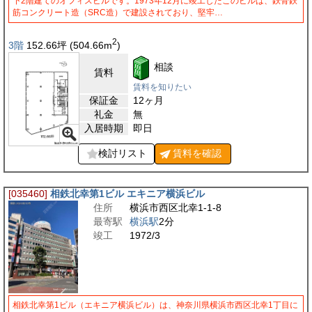
下2階建てのオフィスビルです。1973年12月に竣工したこのビルは、鉄骨鉄
筋コンクリート造（SRC造）で建設されており、堅牢…
2
3階
152.66
坪
(504.66
m
)
相談
賃料
賃料を知りたい
保証金
12ヶ月
礼金
無
入居時期
即日
検討リスト
賃料を
確認
[035460]
相鉄北幸第1ビル エキニア横浜ビル
住所
横浜市西区北幸1-1-8
最寄駅
横浜駅
2分
竣工
1972/3
相鉄北幸第1ビル（エキニア横浜ビル）は、神奈川県横浜市西区北幸1丁目に