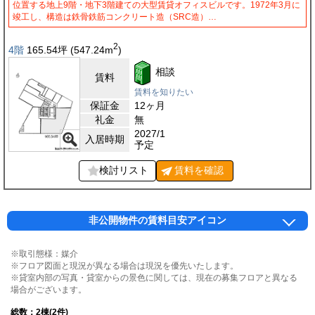
位置する地上9階・地下3階建ての大型賃貸オフィスビルです。1972年3月に
竣工し、構造は鉄骨鉄筋コンクリート造（SRC造）…
2
4階
165.54
坪
(547.24
m
)
相談
賃料
賃料を知りたい
保証金
12ヶ月
礼金
無
2027/1
入居時期
予定
検討リスト
賃料を
確認
非公開物件の賃料目安アイコン
※取引態様：媒介
※フロア図面と現況が異なる場合は現況を優先いたします。
※貸室内部の写真・貸室からの景色に関しては、現在の募集フロアと異なる
場合がございます。
総数：
2
棟(2件)