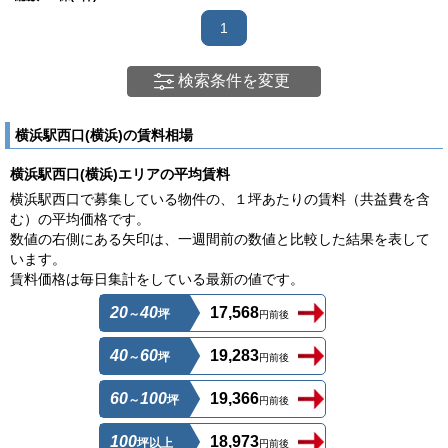
1
検索条件を変更
横浜駅西口(横浜)の賃料相場
横浜駅西口(横浜)エリアの平均賃料
横浜駅西口で募集している物件の、１坪あたりの賃料（共益費を含
む）の平均価格です。
数値の右側にある矢印は、一週間前の数値と比較した結果を表して
います。
賃料価格は毎日集計をしている最新の値です。
20
40
17,568
～
坪
円前後
40
60
19,283
～
坪
円前後
60
100
19,366
～
坪
円前後
100
18,973
坪以上
円前後