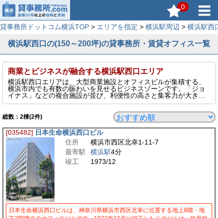
0
貸事務所ドットコム横浜TOP
>
エリアを指定
>
横浜駅周辺
>
横浜駅西
横浜駅西口の(150～200坪)の貸事務所・賃貸オフィス一覧
商業とビジネスが融合する横浜駅西口エリア
横浜駅西口エリアは、大型商業施設とオフィスビルが集積する、
横浜市内でも有数の賑わいを見せるビジネスゾーンです。「ジョ
イナス」などの複合施設が並び、利便性の高さと集客力が大きな
魅力。JR・相鉄・東急・横浜市営地下鉄など複数路線が利用可能
で、都内や県内各地へのアクセスもスムーズです。オフィスビル
は中～大規模まで多様で、営業拠点・本社機能・店舗併設型事務
総数：
2
棟(2件)
所など幅広い用途に対応可能。ビジネスの拠点として、利便性・
認知度ともに高い価値を持つエリアです。
[035482]
日本生命横浜西口ビル
このページでは、そんな横浜駅西口エリアの150～200坪の貸事務
住所
横浜市西区北幸1-11-7
所を表示しています。
最寄駅
横浜駅
4分
竣工
1973/12
日本生命横浜西口ビルは、神奈川県横浜市西区北幸に位置する地上8階・地