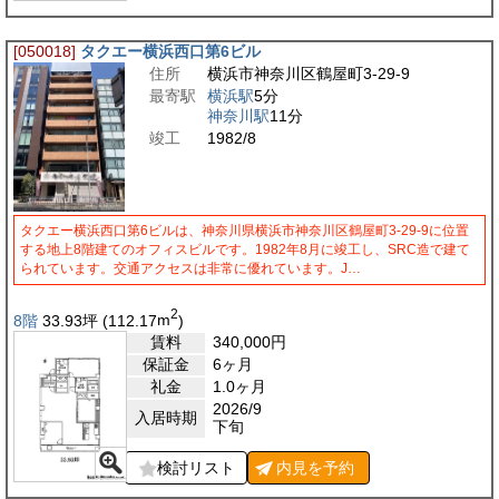
[050018]
タクエー横浜西口第6ビル
住所
横浜市神奈川区鶴屋町3-29-9
最寄駅
横浜駅
5分
神奈川駅
11分
竣工
1982/8
タクエー横浜西口第6ビルは、神奈川県横浜市神奈川区鶴屋町3-29-9に位置
する地上8階建てのオフィスビルです。1982年8月に竣工し、SRC造で建て
られています。交通アクセスは非常に優れています。J…
2
8階
33.93
坪
(112.17
m
)
賃料
340,000
円
保証金
6ヶ月
礼金
1.0ヶ月
2026/9
入居時期
下旬
検討リスト
内見を
予約