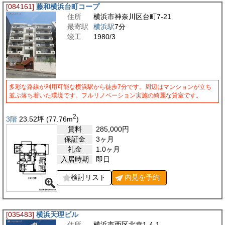
[084161]
藤和横浜台町コープ
住所
横浜市神奈川区台町7-21
最寄駅
横浜駅
7分
竣工
1980/3
多彩な路線が利用可能な横浜駅から徒歩7分です。周辺はマンションが立ち
並ぶ落ち着いた環境です。フルリノベーション実施の綺麗な貸室です。
2
3階
23.52
坪
(77.76
m
)
賃料
285,000
円
保証金
3ヶ月
礼金
1.0ヶ月
入居時期
即日
検討リスト
内見を
予約
[035483]
横浜天理ビル
住所
横浜市西区北幸1-4-1