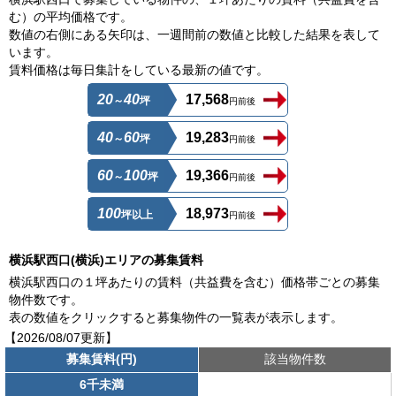
む）の平均価格です。
数値の右側にある矢印は、一週間前の数値と比較した結果を表して
います。
賃料価格は毎日集計をしている最新の値です。
20
40
17,568
～
坪
円前後
40
60
19,283
～
坪
円前後
60
100
19,366
～
坪
円前後
100
18,973
坪以上
円前後
横浜駅西口(横浜)エリアの募集賃料
横浜駅西口の１坪あたりの賃料（共益費を含む）価格帯ごとの募集
物件数です。
表の数値をクリックすると募集物件の一覧表が表示します。
【2026/08/07更新】
募集賃料(円)
該当物件数
6千未満