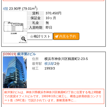
2
4階
23.90
坪
(79.01
m
)
賃料
370,450
円
保証金
10ヶ月
礼金
無
入居時期
即日
検討リスト
内見を
予約
[039019]
銀洋第2ビル
住所
横浜市神奈川区鶴屋町2-23-5
最寄駅
横浜駅
2分
竣工
1993/3
銀洋第2ビルは、神奈川県横浜市神奈川区鶴屋町2丁目に位置する地上9階建
ての賃貸オフィスビルです。1993年3月に竣工し、構造は鉄骨鉄筋コンクリ
ート造（SRC造）で設計されています。新耐震基準に…