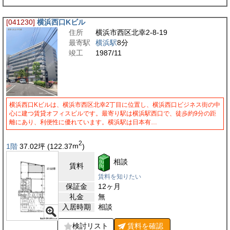
[041230]
横浜西口Kビル
住所
横浜市西区北幸2-8-19
最寄駅
横浜駅
8分
竣工
1987/11
横浜西口Kビルは、横浜市西区北幸2丁目に位置し、横浜西口ビジネス街の中
心に建つ賃貸オフィスビルです。最寄り駅は横浜駅西口で、徒歩約9分の距
離にあり、利便性に優れています。横浜駅は日本有…
2
1階
37.02
坪
(122.37
m
)
相談
賃料
賃料を知りたい
保証金
12ヶ月
礼金
無
入居時期
相談
検討リスト
賃料を
確認