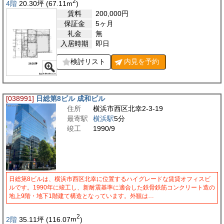
2
4階
20.30
坪
(67.11
m
)
賃料
200,000
円
保証金
5ヶ月
礼金
無
入居時期
即日
検討リスト
内見を
予約
[038991]
日総第8ビル 成和ビル
住所
横浜市西区北幸2-3-19
最寄駅
横浜駅
5分
竣工
1990/9
日総第8ビルは、横浜市西区北幸に位置するハイグレードな賃貸オフィスビ
ルです。1990年に竣工し、新耐震基準に適合した鉄骨鉄筋コンクリート造の
地上9階・地下1階建て構造となっています。外観は…
2
2階
35.11
坪
(116.07
m
)