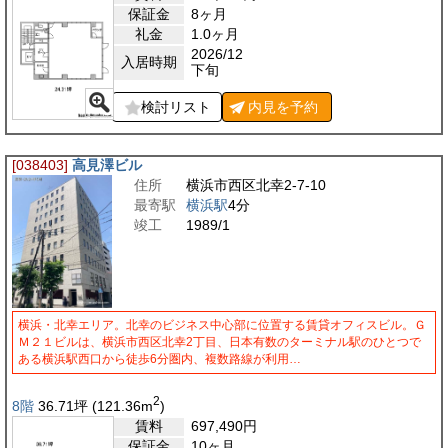
保証金
8ヶ月
礼金
1.0ヶ月
2026/12
入居時期
下旬
検討リスト
内見を
予約
[038403]
高見澤ビル
住所
横浜市西区北幸2-7-10
最寄駅
横浜駅
4分
竣工
1989/1
横浜・北幸エリア。北幸のビジネス中心部に位置する賃貸オフィスビル。Ｇ
Ｍ２１ビルは、横浜市西区北幸2丁目、日本有数のターミナル駅のひとつで
ある横浜駅西口から徒歩6分圏内、複数路線が利用…
2
8階
36.71
坪
(121.36
m
)
賃料
697,490
円
保証金
10ヶ月