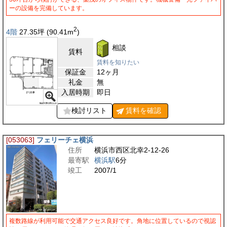
ーの設備を完備しています。
2
4階
27.35
坪
(90.41
m
)
相談
賃料
賃料を知りたい
保証金
12ヶ月
礼金
無
入居時期
即日
検討リスト
賃料を
確認
[053063]
フェリーチェ横浜
住所
横浜市西区北幸2-12-26
最寄駅
横浜駅
6分
竣工
2007/1
複数路線が利用可能で交通アクセス良好です。角地に位置しているので視認