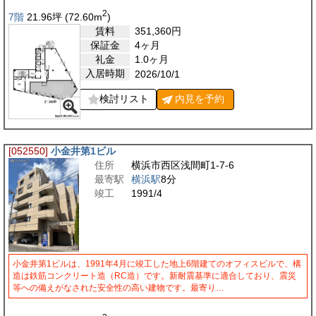
2
7階
21.96
坪
(72.60
m
)
賃料
351,360
円
保証金
4ヶ月
礼金
1.0ヶ月
入居時期
2026/10/1
検討リスト
内見を
予約
[052550]
小金井第1ビル
住所
横浜市西区浅間町1-7-6
最寄駅
横浜駅
8分
竣工
1991/4
小金井第1ビルは、1991年4月に竣工した地上6階建てのオフィスビルで、構
造は鉄筋コンクリート造（RC造）です。新耐震基準に適合しており、震災
等への備えがなされた安全性の高い建物です。最寄り…