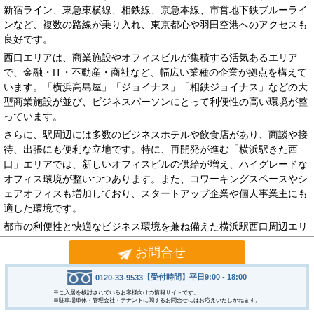
新宿ライン、東急東横線、相鉄線、京急本線、市営地下鉄ブルーライ
ンなど、複数の路線が乗り入れ、東京都心や羽田空港へのアクセスも
良好です。
西口エリアは、商業施設やオフィスビルが集積する活気あるエリア
で、金融・IT・不動産・商社など、幅広い業種の企業が拠点を構えて
います。「横浜高島屋」「ジョイナス」「相鉄ジョイナス」などの大
型商業施設が並び、ビジネスパーソンにとって利便性の高い環境が整
っています。
さらに、駅周辺には多数のビジネスホテルや飲食店があり、商談や接
待、出張にも便利な立地です。特に、再開発が進む「横浜駅きた西
口」エリアでは、新しいオフィスビルの供給が増え、ハイグレードな
オフィス環境が整いつつあります。また、コワーキングスペースやシ
ェアオフィスも増加しており、スタートアップ企業や個人事業主にも
適した環境です。
都市の利便性と快適なビジネス環境を兼ね備えた横浜駅西口周辺エリ
アは、成長を目指す企業にとって理想的なオフィス拠点となるでしょ
お問合せ
う。あなたもこのエリアで最適なオフィスを見つけてみませんか？
【受付時間】平日9:00 - 18:00
0120-33-9533
すべて
20-40坪
40-60坪
60-80坪
80-100坪
100-150坪
※ご入居を検討されているお客様向けの情報サイトです。
※駐車場単体・管理会社・テナントに関するお問合せにはお応えいたしかねます。
150-200坪
200坪以上