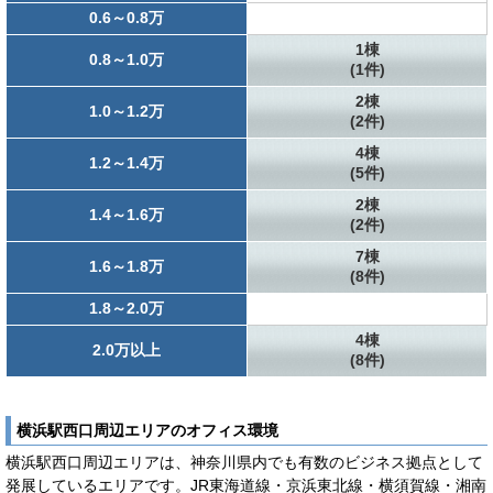
0.6～0.8万
1棟
0.8～1.0万
(1件)
2棟
1.0～1.2万
(2件)
4棟
1.2～1.4万
(5件)
2棟
1.4～1.6万
(2件)
7棟
1.6～1.8万
(8件)
1.8～2.0万
4棟
2.0万以上
(8件)
横浜駅西口周辺エリアのオフィス環境
横浜駅西口周辺エリアは、神奈川県内でも有数のビジネス拠点として
発展しているエリアです。JR東海道線・京浜東北線・横須賀線・湘南