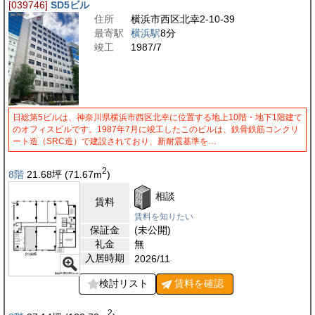
[039746]
SD5ビル
住所
横浜市西区北幸2-10-39
最寄駅
横浜駅
8分
竣工
1987/7
日総第5ビルは、神奈川県横浜市西区北幸に位置する地上10階・地下1階建て
のオフィスビルです。1987年7月に竣工したこのビルは、鉄骨鉄筋コンクリ
ート造（SRC造）で建設されており、新耐震基準を…
2
8階
21.68
坪
(71.67
m
)
相談
賃料
賃料を知りたい
保証金
(未公開)
礼金
無
入居時期
2026/11
検討リスト
賃料を
確認
2