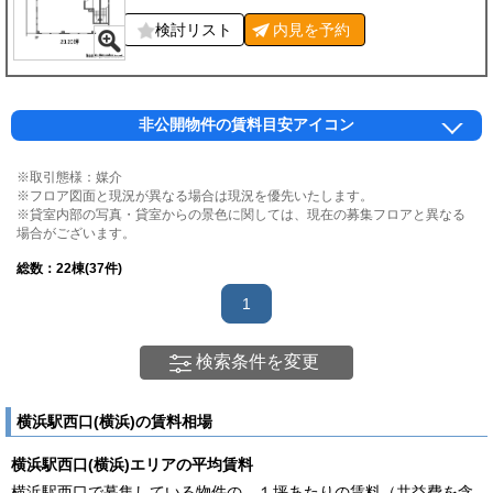
検討リスト
内見を
予約
非公開物件の賃料目安アイコン
※取引態様：媒介
※フロア図面と現況が異なる場合は現況を優先いたします。
※貸室内部の写真・貸室からの景色に関しては、現在の募集フロアと異なる
場合がございます。
総数：
22
棟(37件)
1
検索条件を変更
横浜駅西口(横浜)の賃料相場
横浜駅西口(横浜)エリアの平均賃料
横浜駅西口で募集している物件の、１坪あたりの賃料（共益費を含