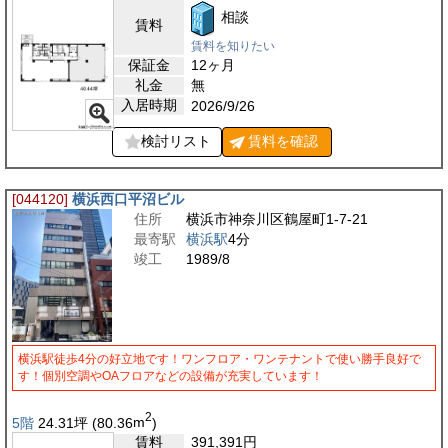
相談
賃料
賃料を知りたい
保証金
12ヶ月
礼金
無
入居時期
2026/9/26
検討リスト
賃料を
確認
[044120]
横浜西口平沼ビル
住所
横浜市神奈川区鶴屋町1-7-21
最寄駅
横浜駅
4分
竣工
1989/8
横浜駅徒歩4分の好立地です！ワンフロア・ワンテナントで使い勝手良好で
す！個別空調やOAフロアなどの設備が充実しています！
2
5階
24.31
坪
(80.36
m
)
賃料
391,391
円