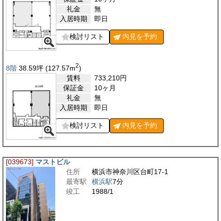
礼金
無
入居時期
即日
検討リスト
内見を
予約
2
8階
38.59
坪
(127.57
m
)
賃料
733,210
円
保証金
10ヶ月
礼金
無
入居時期
即日
検討リスト
内見を
予約
[039673]
マストビル
住所
横浜市神奈川区台町17-1
最寄駅
横浜駅
7分
竣工
1988/1