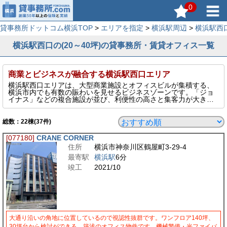
0
貸事務所ドットコム横浜TOP
>
エリアを指定
>
横浜駅周辺
>
横浜駅西
横浜駅西口の(20～40坪)の貸事務所・賃貸オフィス一覧
商業とビジネスが融合する横浜駅西口エリア
横浜駅西口エリアは、大型商業施設とオフィスビルが集積する、
横浜市内でも有数の賑わいを見せるビジネスゾーンです。「ジョ
イナス」などの複合施設が並び、利便性の高さと集客力が大きな
魅力。JR・相鉄・東急・横浜市営地下鉄など複数路線が利用可能
で、都内や県内各地へのアクセスもスムーズです。オフィスビル
は中～大規模まで多様で、営業拠点・本社機能・店舗併設型事務
総数：
22
棟(37件)
所など幅広い用途に対応可能。ビジネスの拠点として、利便性・
認知度ともに高い価値を持つエリアです。
[077180]
CRANE CORNER
このページでは、そんな横浜駅西口エリアの20～40坪の貸事務所
住所
横浜市神奈川区鶴屋町3-29-4
を表示しています。
最寄駅
横浜駅
6分
竣工
2021/10
大通り沿いの角地に位置しているので視認性抜群です。ワンフロア140坪、
30坪台から検討ができる、築浅のオフィス物件です。機械警備・光ファイバ