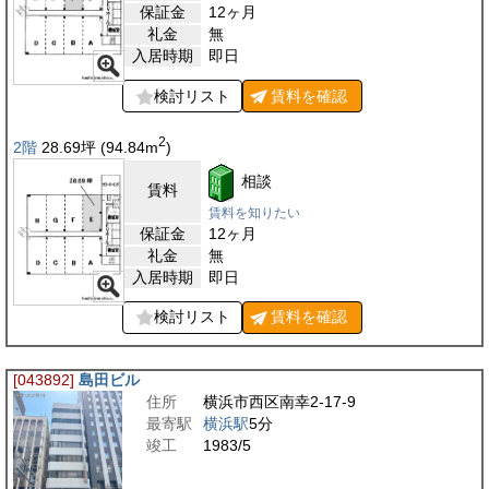
保証金
12ヶ月
礼金
無
入居時期
即日
検討リスト
賃料を
確認
2
2階
28.69
坪
(94.84
m
)
相談
賃料
賃料を知りたい
保証金
12ヶ月
礼金
無
入居時期
即日
検討リスト
賃料を
確認
[043892]
島田ビル
住所
横浜市西区南幸2-17-9
最寄駅
横浜駅
5分
竣工
1983/5