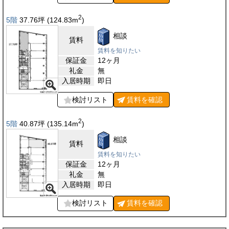
2
5階
37.76
坪
(124.83
m
)
相談
賃料
賃料を知りたい
保証金
12ヶ月
礼金
無
入居時期
即日
検討リスト
賃料を
確認
2
5階
40.87
坪
(135.14
m
)
相談
賃料
賃料を知りたい
保証金
12ヶ月
礼金
無
入居時期
即日
検討リスト
賃料を
確認