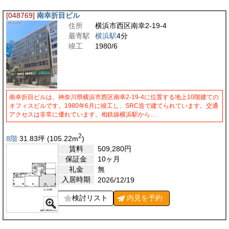
[048769]
南幸折目ビル
住所
横浜市西区南幸2-19-4
最寄駅
横浜駅
4分
竣工
1980/6
南幸折目ビルは、神奈川県横浜市西区南幸2-19-4に位置する地上10階建ての
オフィスビルです。1980年6月に竣工し、SRC造で建てられています。交通
アクセスは非常に優れています。相鉄線横浜駅から…
2
8階
31.83
坪
(105.22
m
)
賃料
509,280
円
保証金
10ヶ月
礼金
無
入居時期
2026/12/19
検討リスト
内見を
予約