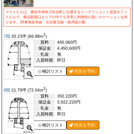
マストビルは、横浜市神奈川区台町に位置するインテリジェント賃貸オフィ
スビルで、横浜駅西口エリアの中でも非常に利便性の高いロケーションを誇
ります。JR東海道本線・京浜東北線・根岸線の横…
2
7階
20.23
坪
(66.88
m
)
賃料
445,060
円
保証金
4,450,600
円
礼金
無
入居時期
即日
検討リスト
内見を
予約
2
8階
21.79
坪
(72.04
m
)
賃料
392,220
円
保証金
3,922,220
円
礼金
無
入居時期
即日
検討リスト
内見を
予約