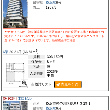
最寄駅
横浜駅
6分
竣工
1987/5
ヤナガワビルは、神奈川県横浜市西区南幸2丁目に位置する地上10階建ての
賃貸オフィスビルです。1987年5月に竣工し、構造は鉄骨鉄筋コンクリート
造（SRC造）で設計されています。新耐震基準に適合…
2
6階
20.21
坪
(66.81
m
)
賃料
303,150
円
保証金
8ヶ月
礼金
無
2026/9
入居時期
中旬
検討リスト
内見を
予約
[049264]
木口ビル
住所
横浜市神奈川区鶴屋町3-29-1
最寄駅
横浜駅
6分