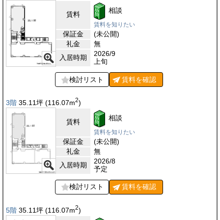
相談
賃料
賃料を知りたい
保証金
(未公開)
礼金
無
2026/9
入居時期
上旬
検討リスト
賃料を
確認
2
3階
35.11
坪
(116.07
m
)
相談
賃料
賃料を知りたい
保証金
(未公開)
礼金
無
2026/8
入居時期
予定
検討リスト
賃料を
確認
2
5階
35.11
坪
(116.07
m
)