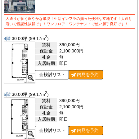
人通りが多く賑やかな環境！生活インフラの揃った便利な立地です！大通り
沿いで視認性抜群です！ワンフロア・ワンテナントで使い勝手良好です！
2
4階
30.00
坪
(99.17
m
)
賃料
390,000
円
保証金
2,100,000
円
礼金
無
入居時期
即日
検討リスト
内見を
予約
2
5階
30.00
坪
(99.17
m
)
賃料
390,000
円
保証金
2,100,000
円
礼金
無
入居時期
即日
検討リスト
内見を
予約