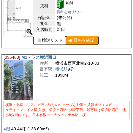
相談
賃料
賃料を知りたい
保証金
(未公開)
礼金
無
入居時期
即日
検討リスト
賃料を
確認
[035463]
M1テラス横浜西口
住所
横浜市西区北幸2-10-33
最寄駅
横浜駅
9分
竣工
1990/4
横浜・北幸エリア。ガラス張りのシャープな外観の賃貸オフィスビル。マニ
ュライフプレイス横浜 は、横浜市西区北幸2丁目、最寄駅は横浜駅西口、徒
歩8分圏内です。日本有数の一大ターミナル駅、横…
2
4階
40.44
坪
(133.69
m
)