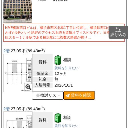
NMF横浜西口ビルは、横浜市西区北幸1丁目に位置し、横浜駅西口から徒歩
わずか5分という絶好のアクセスを誇る賃貸オフィスビルです。日本有数の
絞り込み
巨大ターミナル駅である横浜駅には複数の路線が乗り…
2
2階
27.05
坪
(89.43
m
)
相談
賃料
賃料を知りたい
保証金
12ヶ月
礼金
無
入居時期
2026/10/1
検討リスト
賃料を
確認
2
2階
27.05
坪
(89.43
m
)
相談
賃料
賃料を知りたい