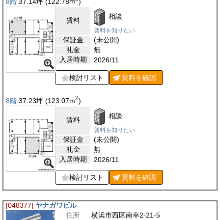
8階
37.14
坪
(122.78
m
)
相談
賃料
賃料を知りたい
保証金
(未公開)
礼金
無
入居時期
2026/11
検討リスト
賃料を
確認
2
8階
37.23
坪
(123.07
m
)
相談
賃料
賃料を知りたい
保証金
(未公開)
礼金
無
入居時期
2026/11
検討リスト
賃料を
確認
[048377]
ヤナガワビル
住所
横浜市西区南幸2-21-5