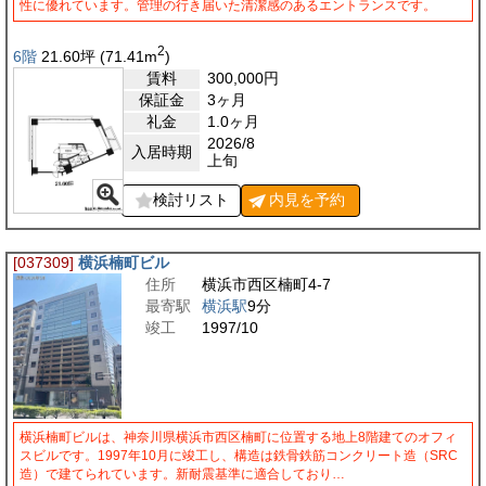
性に優れています。管理の行き届いた清潔感のあるエントランスです。
2
6階
21.60
坪
(71.41
m
)
賃料
300,000
円
保証金
3ヶ月
礼金
1.0ヶ月
2026/8
入居時期
上旬
検討リスト
内見を
予約
[037309]
横浜楠町ビル
住所
横浜市西区楠町4-7
最寄駅
横浜駅
9分
竣工
1997/10
横浜楠町ビルは、神奈川県横浜市西区楠町に位置する地上8階建てのオフィ
スビルです。1997年10月に竣工し、構造は鉄骨鉄筋コンクリート造（SRC
造）で建てられています。新耐震基準に適合しており…