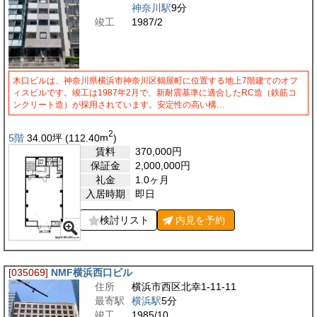
神奈川駅
9分
竣工
1987/2
木口ビルは、神奈川県横浜市神奈川区鶴屋町に位置する地上7階建てのオフ
ィスビルです。竣工は1987年2月で、新耐震基準に適合したRC造（鉄筋コ
ンクリート造）が採用されています。安定性の高い構…
2
5階
34.00
坪
(112.40
m
)
賃料
370,000
円
保証金
2,000,000
円
礼金
1.0ヶ月
入居時期
即日
検討リスト
内見を
予約
[035069]
NMF横浜西口ビル
住所
横浜市西区北幸1-11-11
最寄駅
横浜駅
5分
竣工
1985/10