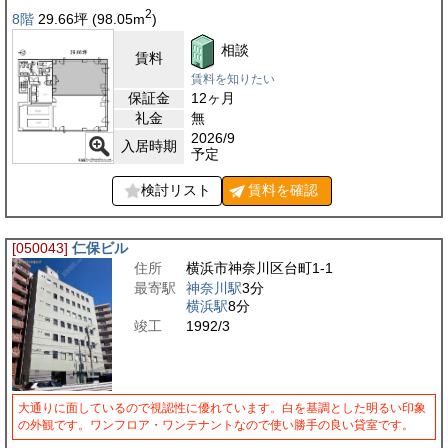
2
8階
29.66
坪
(98.05
m
)
相談
賃料
賃料を知りたい
保証金
12ヶ月
礼金
無
2026/9
入居時期
予定
検討リスト
賃料を
確認
[050043]
仁保ビル
住所
横浜市神奈川区台町1-1
最寄駅
神奈川駅
3分
横浜駅
8分
竣工
1992/3
大通りに面しているので視認性に優れています。白を基調とした明るい印象
の外観です。ワンフロア・ワンテナントなので使い勝手の良い貸室です。