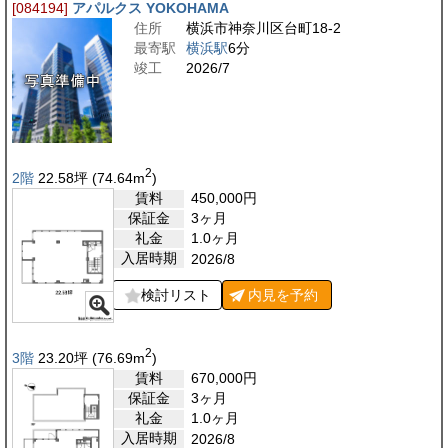
[084194]
アパルクス YOKOHAMA
住所
横浜市神奈川区台町18-2
最寄駅
横浜駅
6分
竣工
2026/7
2
2階
22.58
坪
(74.64
m
)
賃料
450,000
円
保証金
3ヶ月
礼金
1.0ヶ月
入居時期
2026/8
検討リスト
内見を
予約
2
3階
23.20
坪
(76.69
m
)
賃料
670,000
円
保証金
3ヶ月
礼金
1.0ヶ月
入居時期
2026/8