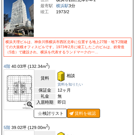
最寄駅
横浜駅
3分
竣工
1973/2
横浜天理ビルは、神奈川県横浜市西区北幸に位置する地上27階・地下2階建
ての大規模オフィスビルです。1973年2月に竣工したこのビルは、鉄骨造
（S造）で建設され、横浜を代表するランドマークの一…
2
4階
40.03
坪
(132.34
m
)
相談
賃料
賃料を知りたい
保証金
12ヶ月
礼金
無
入居時期
即日
検討リスト
賃料を
確認
2
5階
39.02
坪
(129.00
m
)