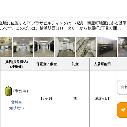
立地に位置するTSプラザビルディングは、横浜・鶴屋町地区にある基
ィスビルです。このビルは、横浜駅西口ロータリーから鶴屋町2丁目方面…
賃料(共益費込)
保証金／敷金
礼金
入居可能日
(坪単価)
(未公開)
12ヶ月
無
2027/1/1
賃料を
知りたい