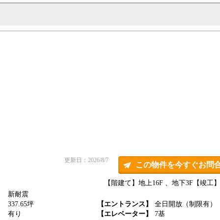
更新日：2026/8/7
この物件を今すぐお問
【階建て】地上16F 、地下3F
【竣工】1
新耐震
】
337.65坪
【エントランス】
全日開放（制限有）
】
有り
【エレベーター】
7基