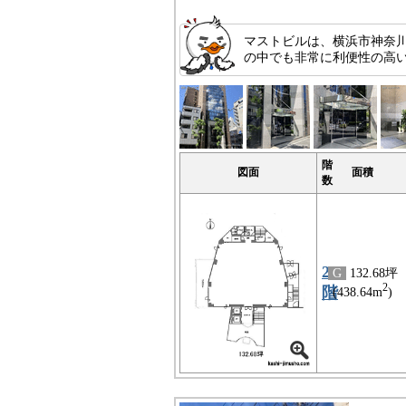
マストビルは、横浜市神奈
の中でも非常に利便性の高い
階
図面
面積
数
2
G
132.68坪
2
階
(438.64m
)