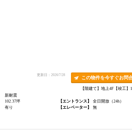
更新日：2026/7/28
この物件を今すぐお問
【階建て】地上4F
【竣工】19
新耐震
】
102.37坪
【エントランス】
全日開放（24h）
】
有り
【エレベーター】
無