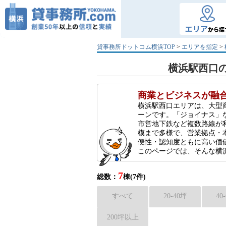
エリア
から探
貸事務所ドットコム横浜TOP
>
エリアを指定
>
横浜駅西口の
商業とビジネスが融
横浜駅西口エリアは、大型
ーンです。「ジョイナス」
市営地下鉄など複数路線が
模まで多様で、営業拠点・
便性・認知度ともに高い価
このページでは、そんな横浜
7
総数：
棟(7件)
すべて
20-40坪
40
200坪以上