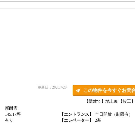
更新日：2026/7/28
この物件を今すぐお問
【階建て】地上9F
【竣工】1
新耐震
】
145.17坪
【エントランス】
全日開放（制限有）
】
有り
【エレベーター】
2基