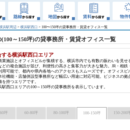
路線
地図
賃料
物件
す
から探す
から探す
から探す
横浜駅周辺
>
横浜駅西口
> 100〜150坪の貸事務所・賃貸オフィス一覧
(100～150坪)の貸事務所・賃貸オフィス一覧
合する横浜駅西口エリア
商業施設とオフィスビルが集積する、横浜市内でも有数の賑わいを見せ
などの複合施設が並び、利便性の高さと集客力が大きな魅力。JR・相鉄
利用可能で、都内や県内各地へのアクセスもスムーズです。オフィスビ
本社機能・店舗併設型事務所など幅広い用途に対応可能。ビジネスの拠
値を持つエリアです。
駅西口エリアの100～150坪の貸事務所を表示しています。
-60坪
60-80坪
80-100坪
150-200
100-150坪