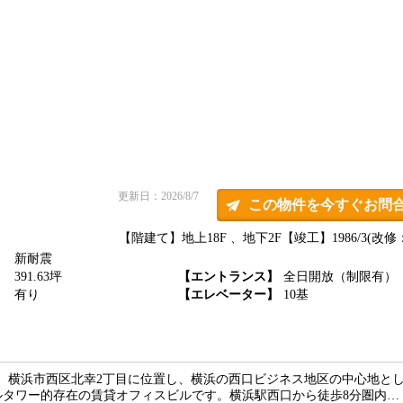
更新日：2026/8/7
この物件を今すぐお問
【階建て】地上18F 、地下2F
【竣工】1986/3(改修：
新耐震
】
391.63坪
【エントランス】
全日開放（制限有）
】
有り
【エレベーター】
10基
、横浜市西区北幸2丁目に位置し、横浜の西口ビジネス地区の中心地と
ルタワー的存在の賃貸オフィスビルです。横浜駅西口から徒歩8分圏内…