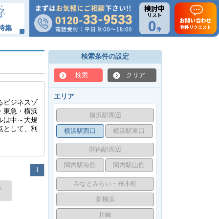
検討中
リスト
0
お問い合わせ
特集
物件リクエスト
件
検索条件の設定
検索
クリア
エリア
るビジネスゾ
・東急・横浜
横浜駅周辺
ルは中～大規
点として、利
横浜駅西口
横浜駅東口
関内駅周辺
関内駅海側
関内駅山側
1
みなとみらい・桜木町
坪
新横浜
川崎