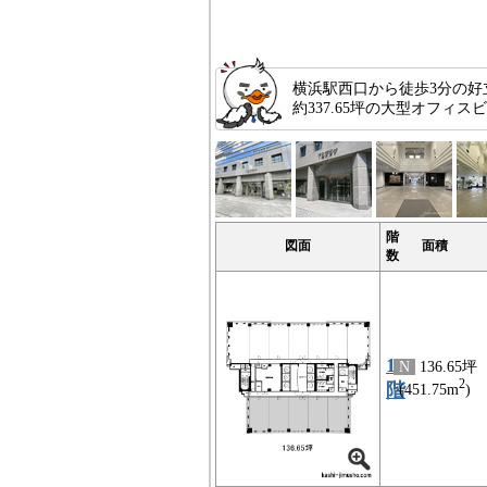
横浜駅西口から徒歩3分の好
約337.65坪の大型オフ
階
図面
面積
数
13
N
136.65坪
2
階
(451.75m
)