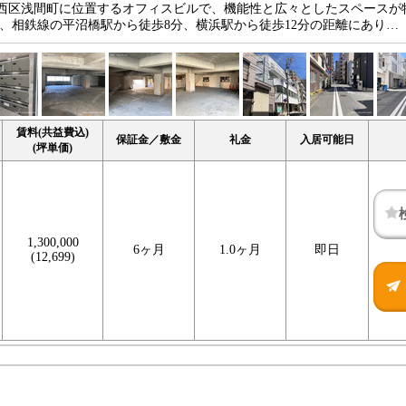
市西区浅間町に位置するオフィスビルで、機能性と広々としたスペースが
1で、相鉄線の平沼橋駅から徒歩8分、横浜駅から徒歩12分の距離にあり…
賃料(共益費込)
保証金／敷金
礼金
入居可能日
(坪単価)
1,300,000
6ヶ月
1.0ヶ月
即日
(12,699)