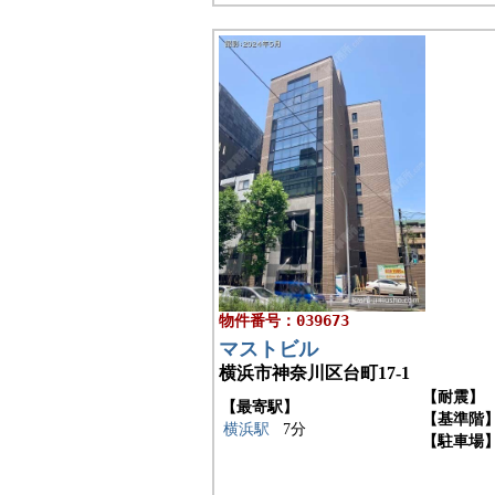
物件番号：039673
マストビル
横浜市神奈川区台町17-1
【耐震】
【最寄駅】
【基準階
横浜駅
7分
【駐車場