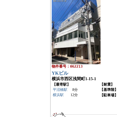
物件番号：062213
YKビル
横浜市西区浅間町1-15-1
【最寄駅】
【耐震】
平沼橋駅
8分
【基準階
横浜駅
12分
【駐車場