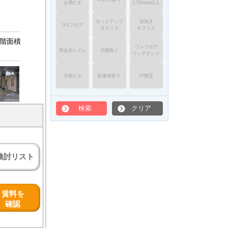
を満たす
2,700mm以上
セットアップ
居抜き
OAフロア
オフィス
オフィス
準階面積
ワンフロア
男女別トイレ
空調有り
ワンテナント
大型ビル
駐車場有り
1F限定
検索
クリア
検討リスト
賃料を
確認