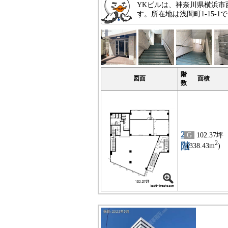
YKビルは、神奈川県横浜
す。所在地は浅間町1-15-
階
図面
面積
数
2
G
102.37坪
2
階
(338.43m
)