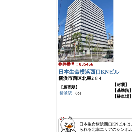
物件番号：035466
日本生命横浜西口KNビル
横浜市西区北幸2-8-4
【耐震】
【最寄駅】
【基準階
横浜駅
8分
【駐車場
日本生命横浜西口KNビルは
られる北幸エリアのシンボ