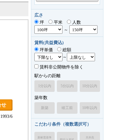
広さ
坪
平米
人数
～
賃料(共益費込)
坪単価
総額
～
賃料非公開物件を除く
駅からの距離
1分以内
5分以内
10分以内
築年数
合せ
新築
竣工前
10年以内
993/6
こだわり条件（複数選択可）
新耐震基準
天井高
即日入居可