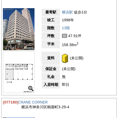
最寄駅
横浜駅
徒歩1分
竣工
1998年
階数
13階
坪数
N
47.91坪
2
平米
158.38m
賃料
(未公開)
保証金
(未公開)
礼金
無
入居時期
即日
[077180]
CRANE CORNER
横浜市神奈川区鶴屋町3-29-4