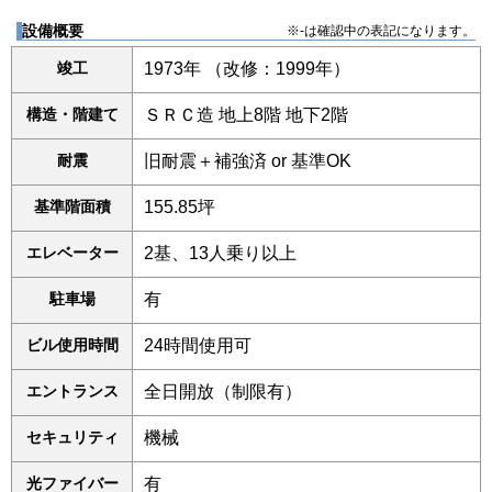
設備概要
※-は確認中の表記になります。
竣工
1973年 （改修：1999年）
構造・階建て
ＳＲＣ造 地上8階 地下2階
耐震
旧耐震＋補強済 or 基準OK
基準階面積
155.85坪
エレベーター
2基、13人乗り以上
駐車場
有
ビル使用時間
24時間使用可
エントランス
全日開放（制限有）
セキュリティ
機械
光ファイバー
有