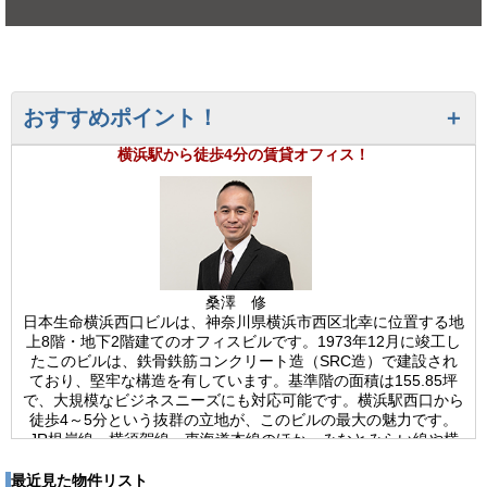
おすすめポイント！
横浜駅から徒歩4分の賃貸オフィス！
桑澤 修
日本生命横浜西口ビルは、神奈川県横浜市西区北幸に位置する地
上8階・地下2階建てのオフィスビルです。1973年12月に竣工し
たこのビルは、鉄骨鉄筋コンクリート造（SRC造）で建設され
ており、堅牢な構造を有しています。基準階の面積は155.85坪
で、大規模なビジネスニーズにも対応可能です。横浜駅西口から
徒歩4～5分という抜群の立地が、このビルの最大の魅力です。
JR根岸線、横須賀線、東海道本線のほか、みなとみらい線や横
浜市営地下鉄ブルーラインといった複数の路線を利用できるた
め、通勤の利便性はもちろん、取引先とのアクセスや来客対応に
最近見た物件リスト