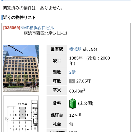
おいても大きなメリットがあります。この交通の利便性は、業務
閲覧済みの物件は、ありません。
効率を大幅に向上させる要素となります。設備面も充実してお
り、エレベーターは2基設置されており、スムーズな階層移動が
近くの物件リスト
可能です。敷地内には28台分の駐車場があります。また、光回
線が導入されているため、高速インターネット環境を活用した業
[035069]
NMF横浜西口ビル
務が快適に行えます。セキュリティには機械式システムが採用さ
横浜市西区北幸1-11-11
れ、安全性が確保されています。24時間利用可能で、フレキシ
ブルな働き方にも対応可能です。室内環境についても優れてお
り、OAフロア仕様が採用されているため、配線やレイアウトの
最寄駅
横浜駅
徒歩5分
変更が容易に行えます。空調はセントラル方式で快適な温度管理
が可能です。天井高は2,780mmと広々としており、開放感のあ
1985年 （改修：2000
竣工
る快適な空間です。トイレは室外に設置され、男女別に分かれて
年）
いるため、プライバシーと利便性の両立が図られています。
階数
2階
【周辺ガイド】
坪数
N
27.05坪
日本生命横浜西口ビルが位置する横浜市西区北幸エリアは、横浜
駅西口の中心に位置し、周辺には多くの商業施設や飲食店が集ま
2
平米
89.43m
っています。徒歩圏内には、横浜高島屋、ジョイナス、横浜モア
ーズなどの大型商業施設があり、ショッピングやランチ、アフタ
ーファイブの食事など、ビジネスライフを豊かにする選択肢が数
賃料
(未公開)
多く揃っています。これらの施設は、取引先との会食や接待にも
利用可能で、ビジネスシーンを幅広くサポートします。また、エ
保証金
12ヶ月
リア内にはさまざまな飲食店が点在し、気軽に利用できるカフェ
や定食屋から高級レストランまで、多彩な選択肢があります。ビ
礼金
無
ジネスランチや会議後の食事、業務終了後のリフレッシュに最適