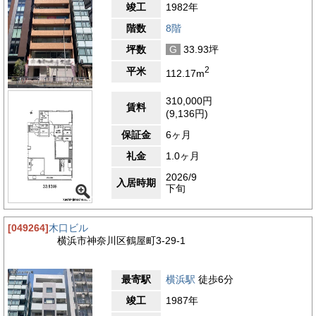
竣工
1982年
階数
8階
坪数
G
33.93坪
2
平米
112.17m
310,000円
賃料
(9,136円)
保証金
6ヶ月
礼金
1.0ヶ月
2026/9
入居時期
下旬
[049264]
木口ビル
横浜市神奈川区鶴屋町3-29-1
最寄駅
横浜駅
徒歩6分
竣工
1987年