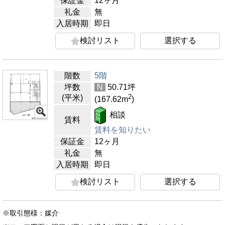
保証金
12ヶ月
礼金
無
入居時期
即日
検討リスト
選択する
階数
5階
坪数
N
50.71
坪
2
(平米)
(167.62
m
)
相談
賃料
賃料を知りたい
保証金
12ヶ月
礼金
無
入居時期
即日
検討リスト
選択する
※取引態様：媒介