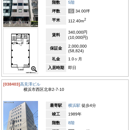
階数
5階
坪数
G
34.00坪
2
平米
112.40m
340,000円
賃料
(10,000円)
2,000,000
保証金
(58,824)
礼金
1.0ヶ月
入居時期
即日
[038403]
高見澤ビル
横浜市西区北幸2-7-10
最寄駅
横浜駅
徒歩4分
竣工
1989年
階数
8階