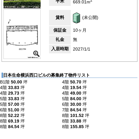
2
平米
669.01m
賃料
(未公開)
保証金
10ヶ月
礼金
無
入居時期
2027/1/1
日本生命横浜西口ビルの募集終了物件リスト
B1階
50.00
坪
4階
50.70
坪
4階
33.83
坪
4階
19.54
坪
4階
29.73
坪
4階
49.00
坪
5階
33.83
坪
5階
84.00
坪
5階
57.00
坪
6階
30.00
坪
6階
51.00
坪
7階
84.54
坪
8階
52.22
坪
8階
101.52
坪
8階
69.19
坪
8階
33.88
坪
8階
84.54
坪
8階
155.85
坪