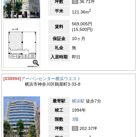
坪数
G
36.71坪
2
平米
121.36m
569,005円
賃料
(15,500円)
保証金
10ヶ月
礼金
無
入居時期
即日
[038994]
アーバンセンター横浜ウエスト
横浜市神奈川区鶴屋町3-33-8
最寄駅
横浜駅
徒歩7分
竣工
1994年
階数
3階
坪数
G
202.37坪