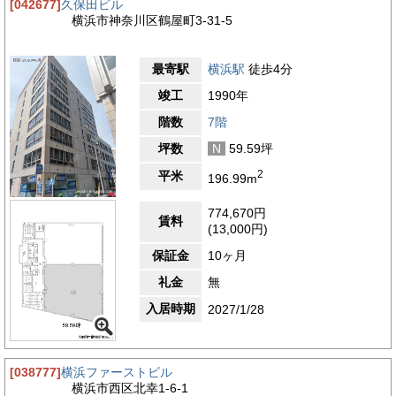
[042677]
久保田ビル
横浜市神奈川区鶴屋町3-31-5
最寄駅
横浜駅
徒歩4分
竣工
1990年
階数
7階
坪数
N
59.59坪
2
平米
196.99m
774,670円
賃料
(13,000円)
保証金
10ヶ月
礼金
無
入居時期
2027/1/28
[038777]
横浜ファーストビル
横浜市西区北幸1-6-1