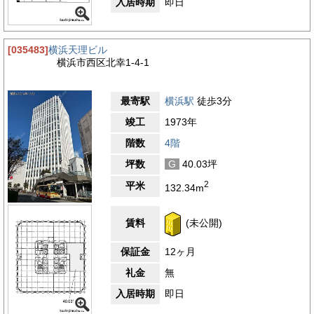
入居時期
即日
な環境が整っています。生活利便施設も充実しており、銀行、郵
便局、ドラッグストア、クリニックなどが至近距離に位置してい
ます。これらの施設は、日常業務に必要な手続きやサービスをス
ムーズに利用できるため、業務効率の向上に寄与します。さら
[035483]
横浜天理ビル
に、横浜駅周辺には複数のビジネスホテルがあり、出張者や遠方
横浜市西区北幸1-4-1
からの来客にも対応しやすい環境が整っています。少し足を延ば
せば、みなとみらい地区や中華街、山下公園などの観光名所にも
アクセスが良く、社員のリフレッシュや来客時の観光案内にも最
最寄駅
横浜駅
徒歩3分
適です。これらのエリアは、仕事とプライベートを両立させる場
として活用できます。北幸エリアは、交通の利便性、商業施設の
竣工
1973年
充実、生活利便性の高さが調和した、横浜の中でも特に優れたエ
階数
4階
リアです。日本生命横浜西口ビルの周辺は、働きやすさだけでな
く、ビジネスの可能性を広げる要素が揃っており、企業活動を支
坪数
G
40.03坪
える理想的なロケーションといえるでしょう。
2
平米
132.34m
3.9
【評価】
駅からの距離
賃料
(未公開)
設備
保証金
12ヶ月
耐震性
礼金
無
エントランス
入居時期
即日