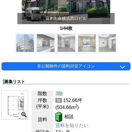
日本生命横浜西口ビル
1/44枚
非公開物件の賃料目安アイコン
募集リスト
階数
3階
坪数
N
152.66
坪
2
(平米)
(504.66
m
)
相談
賃料
賃料を知りたい