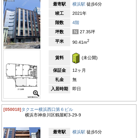
最寄駅
横浜駅
徒歩6分
竣工
2021年
階数
4階
坪数
N
27.35坪
2
平米
90.41m
賃料
(未公開)
保証金
12ヶ月
礼金
無
入居時期
即日
[050018]
タクエー横浜西口第６ビル
横浜市神奈川区鶴屋町3-29-9
最寄駅
横浜駅
徒歩5分