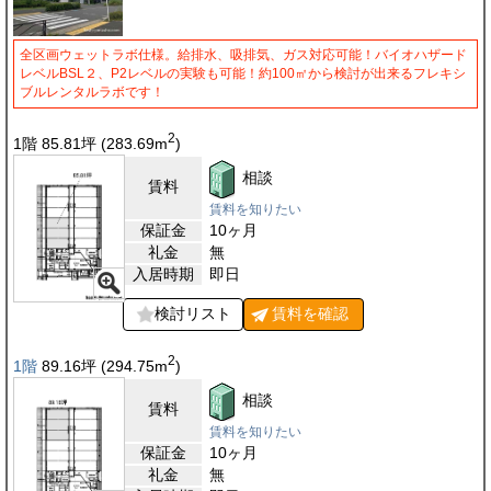
全区画ウェットラボ仕様。給排水、吸排気、ガス対応可能！バイオハザード
レベルBSL２、P2レベルの実験も可能！約100㎡から検討が出来るフレキシ
ブルレンタルラボです！
2
1階 85.81
坪
(283.69
m
)
相談
賃料
賃料を知りたい
保証金
10ヶ月
礼金
無
入居時期
即日
検討リスト
賃料を
確認
2
1階
89.16
坪
(294.75
m
)
相談
賃料
賃料を知りたい
保証金
10ヶ月
礼金
無