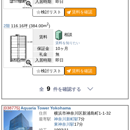
入居時期
即日
検討リスト
賃料を
確認
2
2階
116.16
坪
(384.00
m
)
相談
賃料
賃料を知りたい
保証金
10ヶ月
礼金
無
入居時期
即日
検討リスト
賃料を
確認
9
全
件を確認する
[038775]
Aquaria Tower Yokohama
住所
横浜市神奈川区新浦島町1-1-32
最寄駅
神奈川新町駅
7分
東神奈川駅
17分