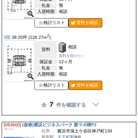
礼金
無
入居時期
相談
検討リスト
賃料を
確認
2
5階
38.20
坪
(126.27
m
)
相談
賃料
賃料を知りたい
保証金
12ヶ月
礼金
無
入居時期
相談
検討リスト
賃料を
確認
7
全
件を確認する
[083660]
(仮称)横浜ビジネスパーク 新ラボ棟PJ
住所
横浜市保土ケ谷区神戸町134
最寄駅
天王町駅
8分