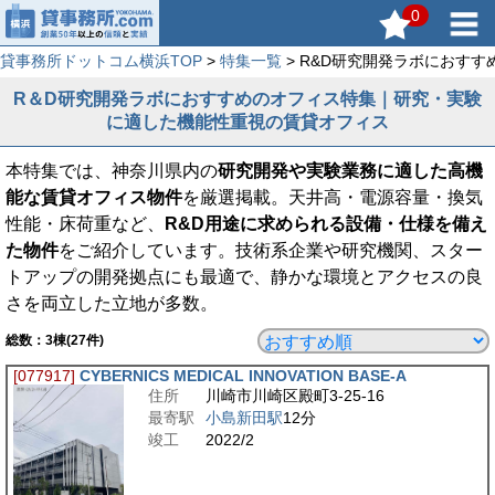
0
貸事務所ドットコム横浜TOP
>
特集一覧
> R&D研究開発ラボにおすす
R＆D研究開発ラボにおすすめのオフィス特集｜研究・実験
に適した機能性重視の賃貸オフィス
本特集では、神奈川県内の
研究開発や実験業務に適した高機
能な賃貸オフィス物件
を厳選掲載。天井高・電源容量・換気
性能・床荷重など、
R&D用途に求められる設備・仕様を備え
た物件
をご紹介しています。技術系企業や研究機関、スター
トアップの開発拠点にも最適で、静かな環境とアクセスの良
さを両立した立地が多数。
総数：
3
棟(27件)
[077917]
CYBERNICS MEDICAL INNOVATION BASE-A
住所
川崎市川崎区殿町3-25-16
最寄駅
小島新田駅
12分
竣工
2022/2