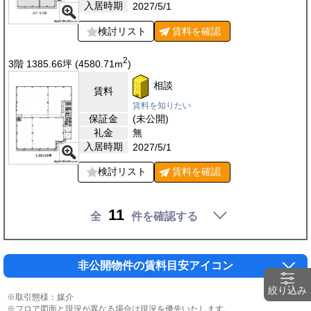
入居時期
2027/5/1
検討リスト
賃料を
確認
2
3階 1385.66
坪
(4580.71
m
)
相談
賃料
賃料を知りたい
保証金
(未公開)
礼金
無
入居時期
2027/5/1
検討リスト
賃料を
確認
11
全
件を確認する
非公開物件の賃料目安アイコン
絞り込み
※取引態様：媒介
※フロア図面と現況が異なる場合は現況を優先いたします。