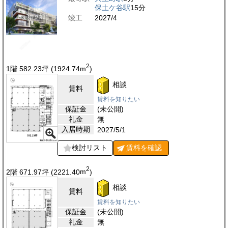
保土ケ谷駅
15分
竣工
2027/4
2
1階 582.23
坪
(1924.74
m
)
相談
賃料
賃料を知りたい
保証金
(未公開)
礼金
無
入居時期
2027/5/1
検討リスト
賃料を
確認
2
2階 671.97
坪
(2221.40
m
)
相談
賃料
賃料を知りたい
保証金
(未公開)
礼金
無