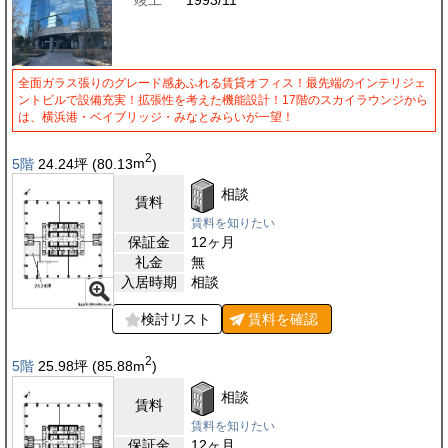
竣工
1993/11
全面ガラス張りのグレード感あふれる賃貸オフィス！最先端のインテリジェ
ントビルで設備充実！拡張性を考えた機能設計！17階のスカイラウンジから
は、横浜港・ベイブリッジ・みなとみらいが一望！
2
5階
24.24
坪
(80.13
m
)
相談
賃料
賃料を知りたい
保証金
12ヶ月
礼金
無
入居時期
相談
検討リスト
賃料を
確認
2
5階
25.98
坪
(85.88
m
)
相談
賃料
賃料を知りたい
保証金
12ヶ月