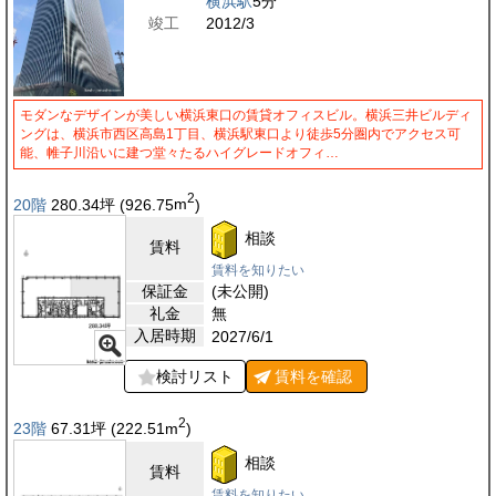
横浜駅
5分
竣工
2012/3
モダンなデザインが美しい横浜東口の賃貸オフィスビル。横浜三井ビルディ
ングは、横浜市西区高島1丁目、横浜駅東口より徒歩5分圏内でアクセス可
能、帷子川沿いに建つ堂々たるハイグレードオフィ…
2
20階
280.34
坪
(926.75
m
)
相談
賃料
賃料を知りたい
保証金
(未公開)
礼金
無
入居時期
2027/6/1
検討リスト
賃料を
確認
2
23階
67.31
坪
(222.51
m
)
相談
賃料
賃料を知りたい