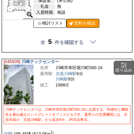
保証金
(未公開)
礼金
無
入居時期
相談
検討リスト
賃料を
確認
5
全
件を確認する
[045509]
川崎テックセンター
住所
川崎市幸区堀川町580-16
絞り込み
最寄駅
京急川崎駅
6分
川崎駅
8分
竣工
1988/2
川崎テックセンターは、川崎市幸区堀川町580-16に位置する、利便性と機能
性を兼ね備えたハイグレードオフィスビルです。最寄りの交通機関には、京
急本線の「京急川崎駅」から徒歩6分、JR京浜東北…
2
20階
185.45
坪
(613.06
m
)