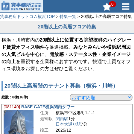
0
貸事務所ドットコム横浜TOP
>
特集一覧
> 20階以上の高層フロア特集
20階以上の高層フロア特集
横浜・川崎市内の
20階以上に位置する眺望抜群のハイグレー
ド賃貸オフィス物件
を厳選掲載。
みなとみらいや横浜駅周辺
の人気ビル
を中心に、
開放感・ステータス性・企業イメージ
の向上
を重視する企業様におすすめです。快適で上質なオフ
ィス環境をお探しの方はぜひご覧ください。
20階以上高層階のテナント募集（横浜・川崎）
総数：
8
棟(36件)
[081140]
BASE GATE横浜関内タワー
住所
横浜市中区港町1-1-1
最寄駅
関内駅
1分
日本大通り駅
7分
竣工
2025/12