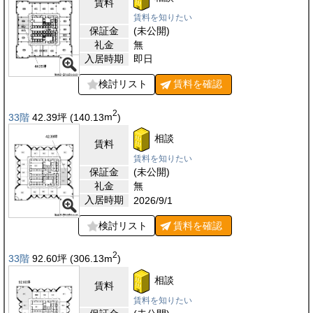
賃料
賃料を知りたい
保証金
(未公開)
礼金
無
入居時期
即日
検討リスト
賃料を
確認
2
33階
42.39
坪
(140.13
m
)
相談
賃料
賃料を知りたい
保証金
(未公開)
礼金
無
入居時期
2026/9/1
検討リスト
賃料を
確認
2
33階
92.60
坪
(306.13
m
)
相談
賃料
賃料を知りたい