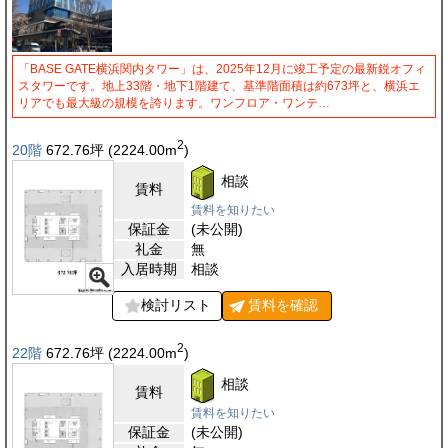
「BASE GATE横浜関内タワー」は、2025年12月に竣工予定の最新鋭オフィ
スタワーです。地上33階・地下1階建て、基準階面積は約673坪と、横浜エ
リアでも最大級の規模を誇ります。ワンフロア・ワンテ…
2
20階
672.76
坪
(2224.00
m
)
相談
賃料
賃料を知りたい
保証金
(未公開)
礼金
無
入居時期
相談
検討リスト
賃料を
確認
2
22階
672.76
坪
(2224.00
m
)
相談
賃料
賃料を知りたい
保証金
(未公開)