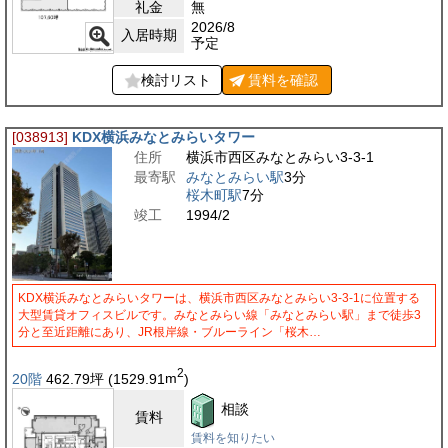
礼金
無
2026/8
入居時期
予定
検討リスト
賃料を
確認
[038913]
KDX横浜みなとみらいタワー
住所
横浜市西区みなとみらい3-3-1
最寄駅
みなとみらい駅
3分
桜木町駅
7分
竣工
1994/2
KDX横浜みなとみらいタワーは、横浜市西区みなとみらい3-3-1に位置する
大型賃貸オフィスビルです。みなとみらい線「みなとみらい駅」まで徒歩3
分と至近距離にあり、JR根岸線・ブルーライン「桜木…
2
20階
462.79
坪
(1529.91
m
)
相談
賃料
賃料を知りたい