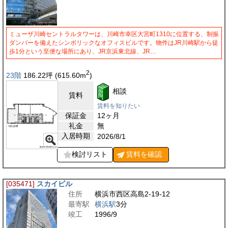
ミューザ川崎セントラルタワーは、川崎市幸区大宮町1310に位置する、制振
ダンパーを備えたシンボリックなオフィスビルです。物件はJR川崎駅から徒
歩1分という至便な場所にあり、JR京浜東北線、JR…
2
23階
186.22
坪
(615.60
m
)
相談
賃料
賃料を知りたい
保証金
12ヶ月
礼金
無
入居時期
2026/8/1
検討リスト
賃料を
確認
[035471]
スカイビル
住所
横浜市西区高島2-19-12
最寄駅
横浜駅
3分
竣工
1996/9