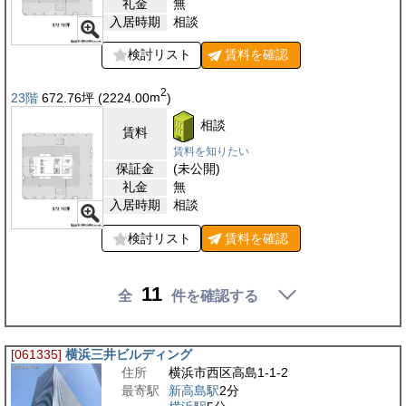
礼金
無
入居時期
相談
検討リスト
賃料を
確認
2
23階
672.76
坪
(2224.00
m
)
相談
賃料
賃料を知りたい
保証金
(未公開)
礼金
無
入居時期
相談
検討リスト
賃料を
確認
11
全
件を確認する
[061335]
横浜三井ビルディング
住所
横浜市西区高島1-1-2
最寄駅
新高島駅
2分