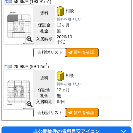
20階
58.65
坪
(193.91
m
)
相談
賃料
賃料を知りたい
保証金
12ヶ月
礼金
無
2026/10
入居時期
予定
検討リスト
賃料を
確認
2
21階
29.98
坪
(99.12
m
)
相談
賃料
賃料を知りたい
保証金
12ヶ月
礼金
無
入居時期
即日
検討リスト
賃料を
確認
非公開物件の賃料目安アイコン