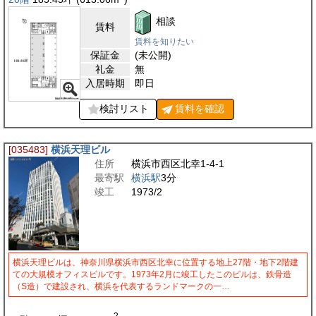
相談
賃料
賃料を知りたい
保証金
(未公開)
礼金
無
入居時期
即日
検討リスト
賃料を
確認
[035483]
横浜天理ビル
住所
横浜市西区北幸1-4-1
最寄駅
横浜駅
3分
竣工
1973/2
横浜天理ビルは、神奈川県横浜市西区北幸に位置する地上27階・地下2階建
ての大規模オフィスビルです。1973年2月に竣工したこのビルは、鉄骨造
（S造）で建設され、横浜を代表するランドマークの一…
2