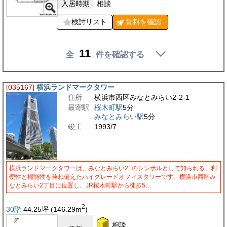
入居時期
相談
検討リスト
賃料を
確認
11
全
件を確認する
[035167]
横浜ランドマークタワー
住所
横浜市西区みなとみらい2-2-1
最寄駅
桜木町駅
5分
みなとみらい駅
5分
竣工
1993/7
横浜ランドマークタワーは、みなとみらい21のシンボルとして知られる、利
便性と機能性を兼ね備えたハイグレードオフィスタワーです。横浜市西区み
なとみらい2丁目に位置し、JR桜木町駅から徒歩5…
2
30階
44.25
坪
(146.29
m
)
相談