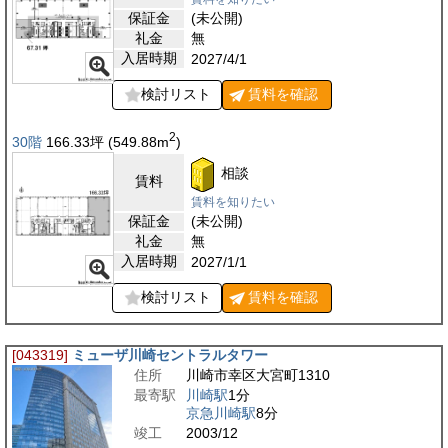
保証金
(未公開)
礼金
無
入居時期
2027/4/1
検討リスト
賃料を
確認
2
30階
166.33
坪
(549.88
m
)
相談
賃料
賃料を知りたい
保証金
(未公開)
礼金
無
入居時期
2027/1/1
検討リスト
賃料を
確認
[043319]
ミューザ川崎セントラルタワー
住所
川崎市幸区大宮町1310
最寄駅
川崎駅
1分
京急川崎駅
8分
竣工
2003/12