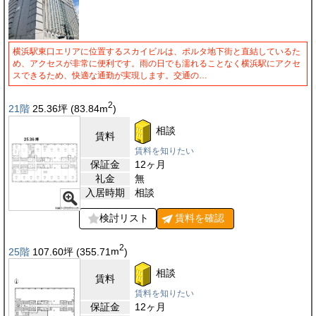
横浜駅東口エリアに位置するスカイビルは、ポルタ地下街と直結しているた
め、アクセスが非常に便利です。雨の日でも濡れることなく横浜駅にアクセ
スできるため、快適な通勤が実現します。交通の…
2
21階
25.36
坪
(83.84
m
)
相談
賃料
賃料を知りたい
保証金
12ヶ月
礼金
無
入居時期
相談
検討リスト
賃料を
確認
2
25階
107.60
坪
(355.71
m
)
相談
賃料
賃料を知りたい
保証金
12ヶ月