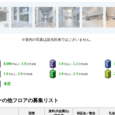
※室内の写真は該当区画ではございません。
8,000
1.0
1.0
1.2
円以上～
万円未満
万以上～
万円未満
1.6
2.0
2.0
2.3
万以上～
万円未満
万以上～
万円未満
未定
ーの他フロアの募集リスト
賃料(共益費込)
面積
保証金／敷金
礼金