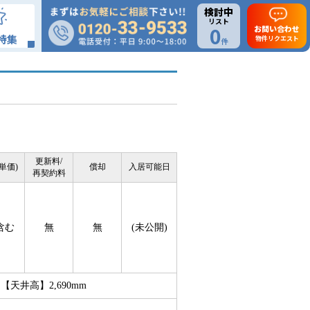
検討中
リスト
0
お問い合わせ
特集
物件リクエスト
件
更新料/
単価)
償却
入居可能日
再契約料
含む
無
無
(未公開)
井高】2,690mm