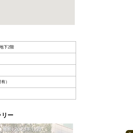
 地下2階
限有）
ラリー