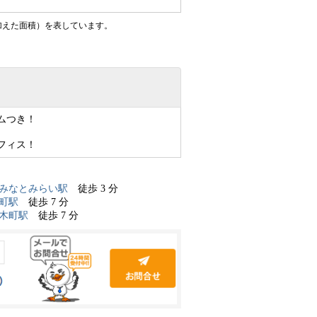
加えた面積）を表しています。
ムつき！
フィス！
みなとみらい駅
徒歩 3 分
町駅
徒歩 7 分
木町駅
徒歩 7 分