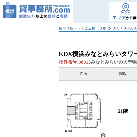
エリア
から探
貸事務所ドットコム横浜TOP
みなとみらい
KDX横浜みなとみらいタワ
物件番号:
38913
みなとみらいの大型物
図面
階数
21階