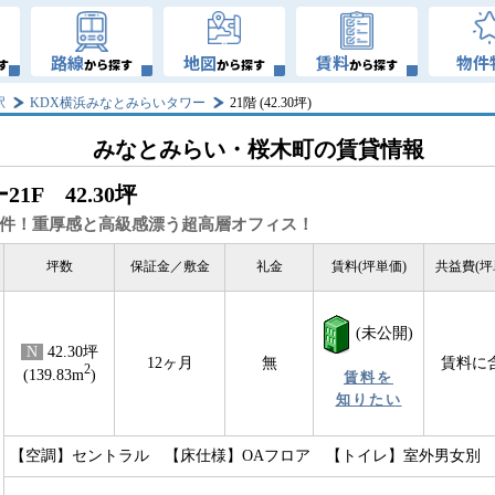
路線
地図
賃料
物件
す
から探す
から探す
から探す
駅
KDX横浜みなとみらいタワー
21階 (42.30坪)
みなとみらい・桜木町の賃貸情報
ー
21F 42.30坪
件！重厚感と高級感漂う超高層オフィス！
坪数
保証金／敷金
礼金
賃料(坪単価)
共益費(坪
(未公開)
N
42.30坪
12ヶ月
無
賃料に
2
(139.83m
)
賃料を
知りたい
【空調】セントラル 【床仕様】OAフロア 【トイレ】室外男女別 【天