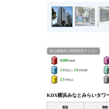
非公開物件の賃料目安アイコン
8,000
円未満
1.4
1.6
万以上～
万円未満
2.5
万円以上
KDX横浜みなとみらいタワ
図面
階数