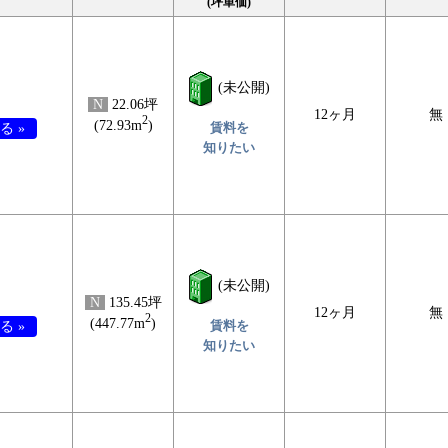
(坪単価)
(未公開)
N
22.06坪
12ヶ月
無
2
(72.93m
)
賃料を
る »
知りたい
(未公開)
N
135.45坪
12ヶ月
無
2
(447.77m
)
賃料を
る »
知りたい