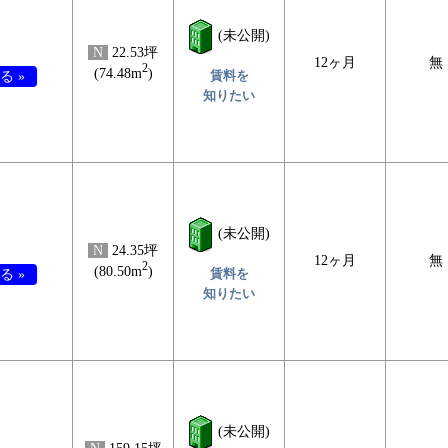
(未公開)
N
22.53坪
12ヶ月
無
2
(74.48m
)
賃料を
る »
知りたい
(未公開)
N
24.35坪
12ヶ月
無
2
(80.50m
)
賃料を
る »
知りたい
(未公開)