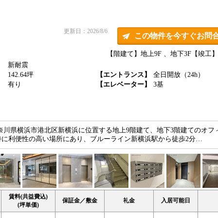
更新日：2026/8/6
この物件を今すぐお問
【階建て】地上9F 、地下3F
【竣工】1
新耐震
】
142.64坪
【エントランス】
全日開放（24h）
】
有り
【エレベーター】
3基
ohamaは、神奈川県横浜市港北区新横浜に位置する地上9階建て、地下3階建てのオ
特に利便性の高い場所にあり、ブルーライン新横浜駅から徒歩2分…
賃料(共益費込)
保証金／敷金
礼金
入居可能日
(坪単価)