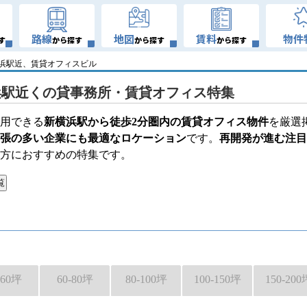
路線
地図
賃料
物件
す
から探す
から探す
から探す
横浜駅近、賃貸オフィスビル
浜駅近くの貸事務所・賃貸オフィス特集
用できる
新横浜駅から徒歩2分圏内の賃貸オフィス物件
を厳選
張の多い企業にも最適なロケーション
です。
再開発が進む注目
方におすすめの特集です。
-60坪
60-80坪
80-100坪
100-150坪
150-200