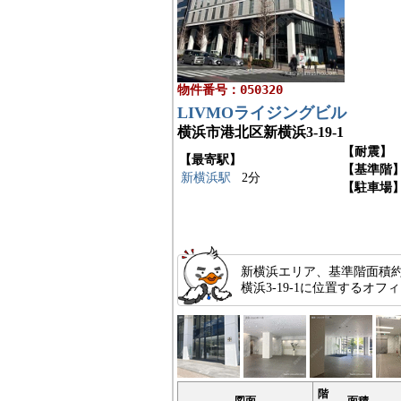
物件番号：050320
LIVMOライジングビル
横浜市港北区新横浜3-19-1
【耐震】
【最寄駅】
【基準階
新横浜駅
2分
【駐車場
新横浜エリア、基準階面積約
横浜3-19-1に位置する
階