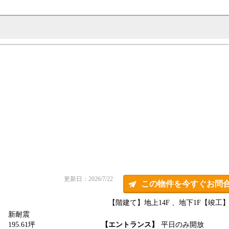
更新日：2026/7/22
この物件を今すぐお問
【階建て】地上14F 、地下1F
【竣工】2
新耐震
】
195.61坪
【エントランス】
平日のみ開放