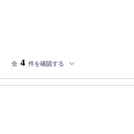
(未
検
公
討
開)
リ
賃料を
賃
ス
知りた
料
ト
い
を
確
認
4
全
件を確認する