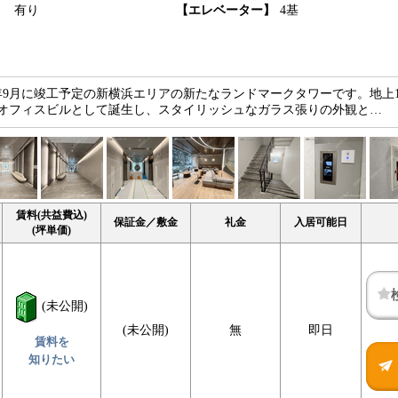
】
有り
【エレベーター】
4基
5年9月に竣工予定の新横浜エリアの新たなランドマークタワーです。地上1
ドオフィスビルとして誕生し、スタイリッシュなガラス張りの外観と…
賃料(共益費込)
保証金／敷金
礼金
入居可能日
(坪単価)
(未公開)
(未公開)
無
即日
賃料を
知りたい