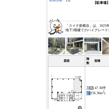
新横浜駅
2分
【駐車場
「スイテ新横浜」は、202
地下1階建てのハイグレー
階
図面
面積
数
3
N
47.30坪
2
階
(156.36m
)