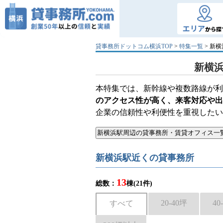
エリア
から探
貸事務所ドットコム横浜TOP
>
特集一覧
> 新
新横
本特集では、新幹線や複数路線が利
のアクセス性が高く、来客対応や出
企業の信頼性や利便性を重視したい
新横浜駅近くの貸事務所
13
総数：
棟(21件)
20-40坪
40
すべて