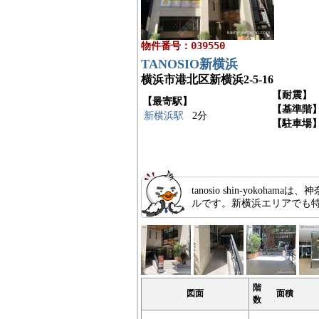
物件番号：039550
TANOSIO新横浜
横浜市港北区新横浜2-5-16
【耐震】
【最寄駅】
【基準階
新横浜駅
2分
【駐車場
tanosio shin-yok
ルです。新横浜エリアでも
階
図面
面積
数