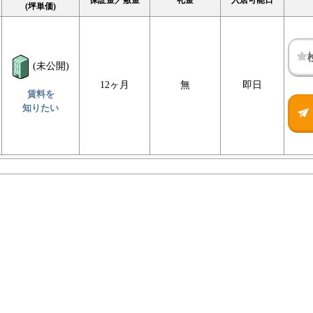
保証金／敷金
礼金
入居可能日
(坪単価)
(未公開)
12ヶ月
無
即日
賃料を
知りたい