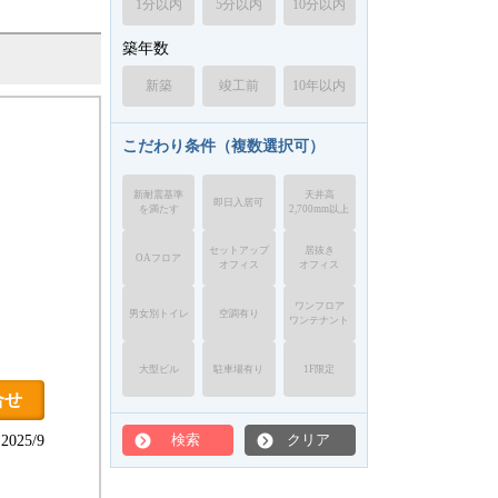
1分以内
5分以内
10分以内
築年数
新築
竣工前
10年以内
こだわり条件（複数選択可）
新耐震基準
天井高
即日入居可
を満たす
2,700mm以上
セットアップ
居抜き
OAフロア
オフィス
オフィス
ワンフロア
男女別トイレ
空調有り
ワンテナント
大型ビル
駐車場有り
1F限定
合せ
検索
クリア
025/9