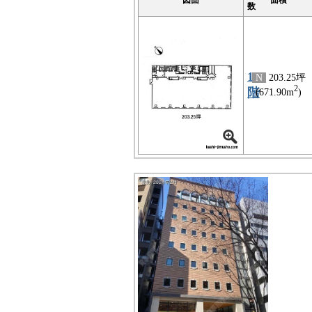
図面
面積
数
11
N
203.25坪
2
階
(671.90m
)