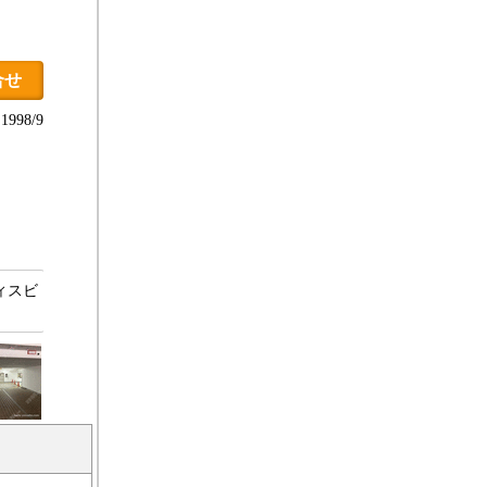
合せ
998/9
フィスビ