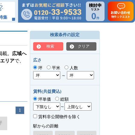
検討中
リスト
0
お問い合わせ
特集
物件リクエスト
件
検索条件の設定
検索
クリア
掲載。
広域へ
広さ
エリア
で、
坪
平米
人数
～
賃料(共益費込)
坪単価
総額
～
1
賃料非公開物件を除く
坪
駅からの距離