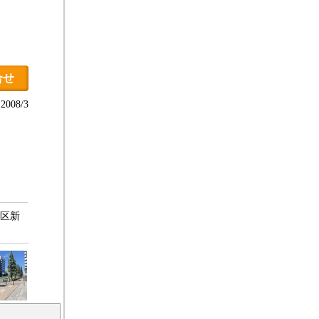
合せ
008/3
北区新