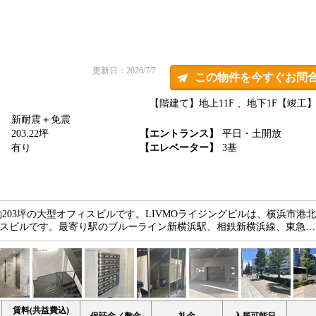
更新日：2026/7/7
この物件を今すぐお問
【階建て】地上11F 、地下1F
【竣工】2
新耐震＋免震
】
203.22坪
【エントランス】
平日・土開放
】
有り
【エレベーター】
3基
203坪の大型オフィスビルです。LIVMOライジングビルは、横浜市港
オフィスビルです。最寄り駅のブルーライン新横浜駅、相鉄新横浜線、東急…
賃料(共益費込)