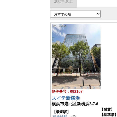
200坪以上
物件番号：082167
スイテ新横浜
横浜市港北区新横浜3-7-8
【耐震】
【最寄駅】
【基準階