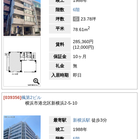
竣工
1988年
階数
6階
坪数
G
23.78坪
2
平米
78.61m
285,360円
賃料
(12,000円)
保証金
10ヶ月
礼金
無
入居時期
即日
[039356]
楓第2ビル
横浜市港北区新横浜2-5-10
最寄駅
新横浜駅
徒歩3分
竣工
1988年
階数
5階