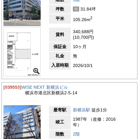
坪数
N
31.84坪
2
平米
105.26m
340,688円
賃料
(10,700円)
保証金
10ヶ月
礼金
無
入居時期
2026/10/1
[039553]
WISE NEXT 新横浜ビル
横浜市港北区新横浜2-5-14
最寄駅
新横浜駅
徒歩1分
1987年 （改修：2016
竣工
年）
階数
2階