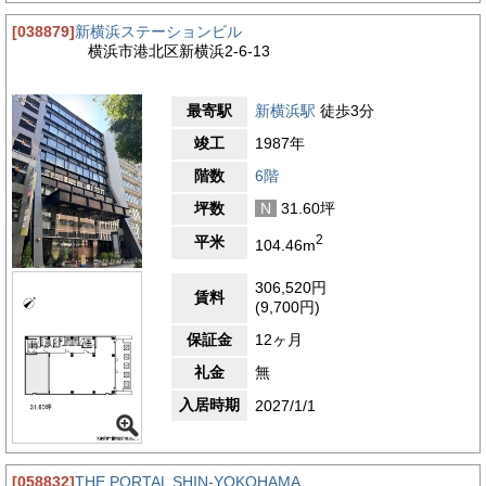
[038879]
新横浜ステーションビル
横浜市港北区新横浜2-6-13
最寄駅
新横浜駅
徒歩3分
竣工
1987年
階数
6階
坪数
N
31.60坪
2
平米
104.46m
306,520円
賃料
(9,700円)
保証金
12ヶ月
礼金
無
入居時期
2027/1/1
[058832]
THE PORTAL SHIN-YOKOHAMA