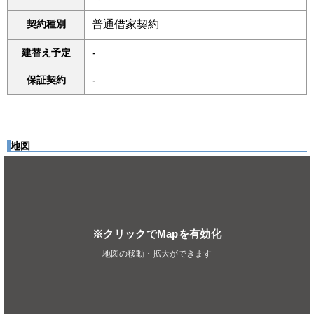
契約種別
普通借家契約
建替え予定
-
保証契約
-
地図
※クリックでMapを有効化
地図の移動・拡大ができます