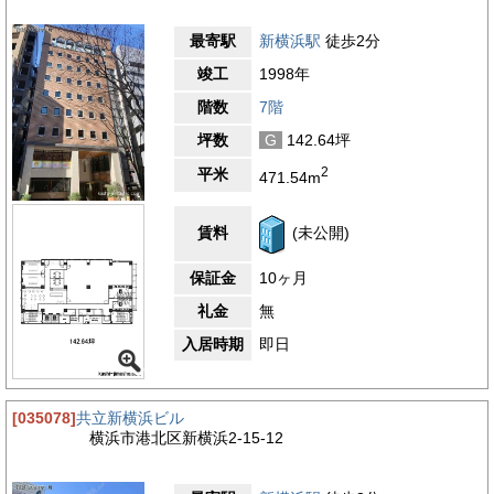
最寄駅
新横浜駅
徒歩2分
竣工
1998年
階数
7階
坪数
G
142.64坪
2
平米
471.54m
賃料
(未公開)
保証金
10ヶ月
礼金
無
入居時期
即日
[035078]
共立新横浜ビル
横浜市港北区新横浜2-15-12