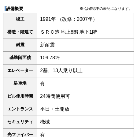
設備概要
※-は確認中の表記になります。
竣工
1991年 （改修：2007年）
構造・階建て
ＳＲＣ造 地上8階 地下1階
耐震
新耐震
基準階面積
109.78坪
エレベーター
2基、13人乗り以上
駐車場
有
ビル使用時間
24時間使用可
エントランス
平日・土開放
セキュリティ
機械
光ファイバー
有