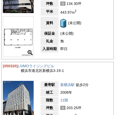
坪数
N
134.30坪
2
平米
443.97m
賃料
(未公開)
保証金
(未公開)
礼金
無
入居時期
即日
[050320]
LIVMOライジングビル
横浜市港北区新横浜3-19-1
最寄駅
新横浜駅
徒歩2分
竣工
2008年
階数
11階
坪数
N
203.25坪