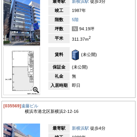
最寄駅
新横浜駅
徒歩3分
竣工
1987年
階数
5階
坪数
N
94.19坪
2
平米
311.37m
賃料
(未公開)
保証金
(未公開)
礼金
無
入居時期
即日
[035569]
遠藤ビル
横浜市港北区新横浜2-12-16
最寄駅
新横浜駅
徒歩4分