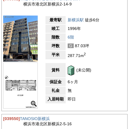
横浜市港北区新横浜2-14-9
最寄駅
新横浜駅
徒歩6分
竣工
1996年
階数
6階
坪数
G
87.03坪
2
平米
287.71m
賃料
(未公開)
保証金
6ヶ月
礼金
無
入居時期
即日
[039550]
TANOSIO新横浜
横浜市港北区新横浜2-5-16