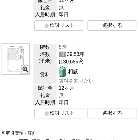
保証金
12ヶ月
礼金
無
入居時期
即日
検討リスト
選択する
階数
8階
坪数
N
39.53
坪
2
(平米)
(130.68
m
)
相談
賃料
賃料を知りたい
保証金
12ヶ月
礼金
無
入居時期
即日
検討リスト
選択する
※取引態様：媒介