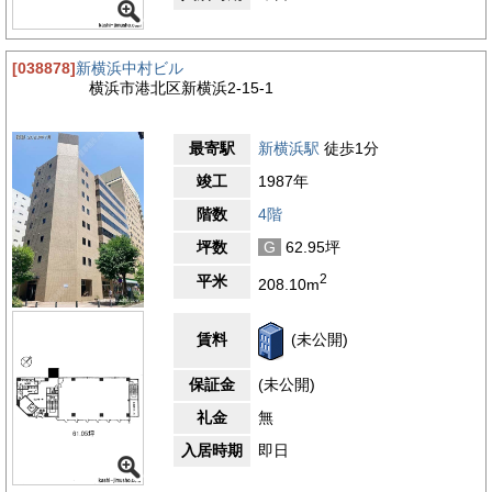
多くの人で賑わいます。ビジネスホテルも多く、出張者の宿泊施
設としても充実。銀行や郵便局などのビジネスサポート施設も揃
っており、業務をスムーズに進めることができます。今後も開発
[038878]
新横浜中村ビル
が進み、さらに利便性が向上することが期待される、新横浜の中
横浜市港北区新横浜2-15-1
心エリアに位置するオフィスビルです。
4.4
【評価】
最寄駅
新横浜駅
徒歩1分
駅からの距離
竣工
1987年
設備
階数
4階
耐震性
坪数
G
62.95坪
エントランス
2
平米
208.10m
賃料
(未公開)
保証金
(未公開)
礼金
無
入居時期
即日