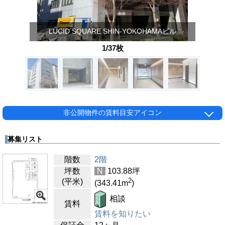
LUCID SQUARE SHIN-YOKOHAMAビル
1/37枚
非公開物件の賃料目安アイコン
募集リスト
階数
2階
坪数
N
103.88
坪
2
(平米)
(343.41
m
)
相談
賃料
賃料を知りたい