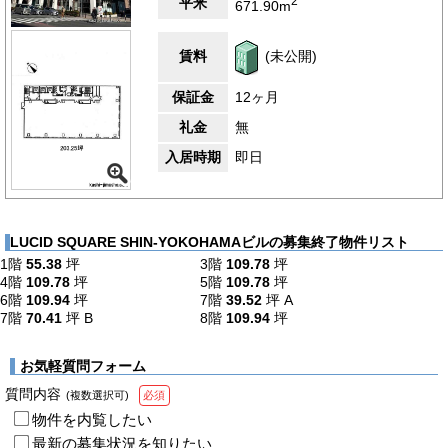
2
平米
671.90m
賃料
(未公開)
保証金
12ヶ月
礼金
無
入居時期
即日
LUCID SQUARE SHIN-YOKOHAMAビルの募集終了物件リスト
1階
55.38
坪
3階
109.78
坪
4階
109.78
坪
5階
109.78
坪
6階
109.94
坪
7階
39.52
坪
A
7階
70.41
坪
B
8階
109.94
坪
お気軽質問フォーム
質問内容
(複数選択可)
必須
物件を内覧したい
最新の募集状況を知りたい