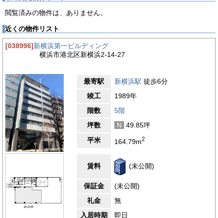
で、基準階は約110坪の整形な貸室を提供。レイアウトの自由度
閲覧済みの物件は、ありません。
が高く、さまざまな業種のニーズに対応できます。清潔感のある
エントランスは、開放的で明るい印象を与え、来訪者に好印象を
近くの物件リスト
与えます。エレベーターは2基設置され、スムーズな移動が可能
です。設備面では、光ファイバーを完備し、高速通信環境を提
[038996]
新横浜第一ビルディング
供。貸室内は個別空調が設置されており、快適な執務環境を実現
横浜市港北区新横浜2-14-27
します。トイレは室外に設置され、男女別仕様で清潔感のある設
計。水回りが外部にあるため、執務スペースのレイアウト効率が
向上します。基準階の天井高は2,500mmと開放感があり、快適
最寄駅
新横浜駅
徒歩6分
なオフィス環境を提供。静かな環境と充実した設備を兼ね備え
た、機能的な賃貸オフィスビルです。
竣工
1989年
【周辺ガイド】
階数
5階
LUCID SQUARE SHIN-YOKOHAMAビルが立地する新横浜エリ
坪数
N
49.85坪
アは、ビジネスと商業が融合した活気のあるエリアです。本物件
が面する新横浜中央通りは、ビジネス街の中心部に位置しながら
2
平米
164.79m
も、比較的落ち着いた環境が広がっています。周辺にはオフィス
ビルが立ち並び、ビジネス向けの施設が充実している一方で、飲
食店やカフェも豊富に揃い、ランチや仕事帰りの食事にも便利で
賃料
(未公開)
す。駅周辺には「キュービックプラザ新横浜」や「新横浜プリン
スペペ」といった商業施設があり、日常的な買い物にも困りませ
保証金
(未公開)
ん。また、新横浜エリアの代表的な施設である「横浜アリーナ」
も徒歩圏内にあり、コンサートや展示会などの大規模イベントが
礼金
無
開催されるエリアとしても知られています。さらに、「日産スタ
ジアム」も近くにあり、スポーツ観戦やイベントの開催時には、
入居時期
即日