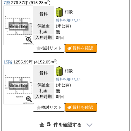
2
7階
276.87
坪
(915.28
m
)
相談
賃料
賃料を知りたい
保証金
(未公開)
礼金
無
入居時期
即日
検討リスト
賃料を
確認
2
15階
1255.99
坪
(4152.05
m
)
相談
賃料
賃料を知りたい
保証金
(未公開)
礼金
無
入居時期
即日
検討リスト
賃料を
確認
5
全
件を確認する