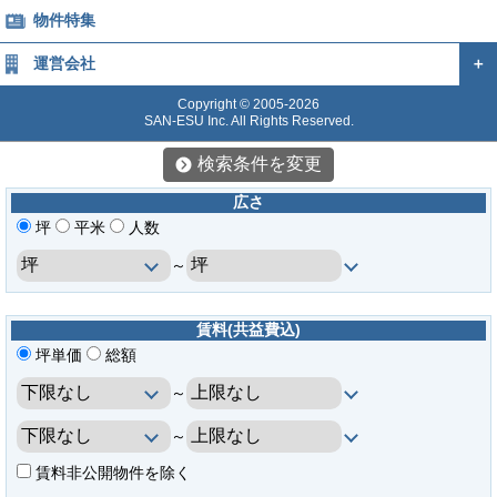
物件特集
運営会社
＋
Copyright © 2005-2026
SAN-ESU Inc. All Rights Reserved.
検索条件を変更
広さ
坪
平米
人数
～
賃料(共益費込)
坪単価
総額
～
～
賃料非公開物件を除く