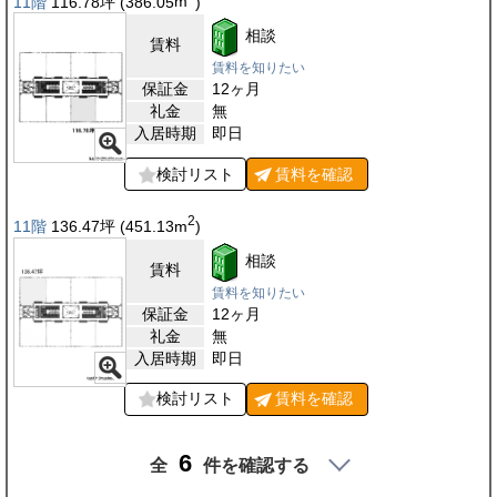
11階
116.78
坪
(386.05
m
)
相談
賃料
賃料を知りたい
保証金
12ヶ月
礼金
無
入居時期
即日
検討リスト
賃料を
確認
2
11階
136.47
坪
(451.13
m
)
相談
賃料
賃料を知りたい
保証金
12ヶ月
礼金
無
入居時期
即日
検討リスト
賃料を
確認
6
全
件を確認する