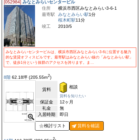
[052984]
みなとみらいセンタービル
住所
横浜市西区みなとみらい3-6-1
最寄駅
みなとみらい駅
1分
桜木町駅
11分
竣工
2010/5
みなとみらいセンタービルは、横浜市西区みなとみらい3-6に位置する魅力
的な賃貸オフィスビルです。最寄駅はみなとみらい線の「みなとみらい駅」
で、徒歩1分という抜群のアクセスを誇ります。ま…
2
8階
62.18
坪
(205.55
m
)
相談
賃料
賃料を知りたい
保証金
12ヶ月
礼金
無
入居時期
即日
検討リスト
賃料を
確認
2