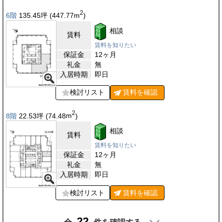
2
6階
135.45
坪
(447.77
m
)
相談
賃料
賃料を知りたい
保証金
12ヶ月
礼金
無
入居時期
即日
検討リスト
賃料を
確認
2
8階
22.53
坪
(74.48
m
)
相談
賃料
賃料を知りたい
保証金
12ヶ月
礼金
無
入居時期
即日
検討リスト
賃料を
確認
22