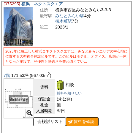
[075295]
横浜コネクトスクエア
住所
横浜市西区みなとみらい3-3-3
最寄駅
みなとみらい駅
4分
桜木町駅
7分
竣工
2023/1
2023年に竣工した横浜コネクトスクエアは、みなとみらいエリアの中心地に
位置する大型複合施設ビルです。このビルはホテル、オフィス、店舗が一体
となった施設で、利便性と快適さを兼ね備えてい…
2
7階
171.53
坪
(567.03
m
)
相談
賃料
賃料を知りたい
保証金
(未公開)
礼金
無
入居時期
即日
検討リスト
賃料を
確認