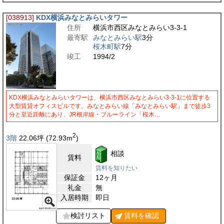
[038913]
KDX横浜みなとみらいタワー
住所
横浜市西区みなとみらい3-3-1
最寄駅
みなとみらい駅
3分
桜木町駅
7分
竣工
1994/2
KDX横浜みなとみらいタワーは、横浜市西区みなとみらい3-3-1に位置する
大型賃貸オフィスビルです。みなとみらい線「みなとみらい駅」まで徒歩3
分と至近距離にあり、JR根岸線・ブルーライン「桜木…
2
3階
22.06
坪
(72.93
m
)
相談
賃料
賃料を知りたい
保証金
12ヶ月
礼金
無
入居時期
即日
検討リスト
賃料を
確認