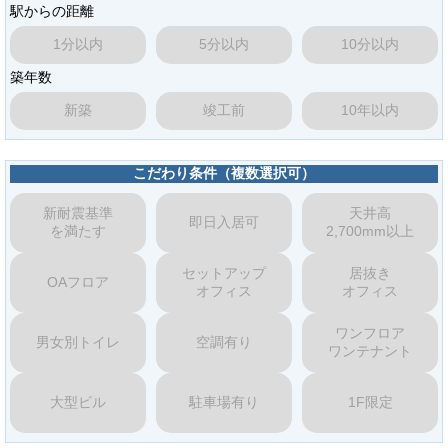
駅からの距離
1分以内
5分以内
10分以内
築年数
新築
竣工前
10年以内
こだわり条件（複数選択可）
新耐震基準
天井高
即日入居可
を満たす
2,700mm以上
セットアップ
居抜き
OAフロア
オフィス
オフィス
ワンフロア
男女別トイレ
空調有り
ワンテナント
大型ビル
駐車場有り
1F限定