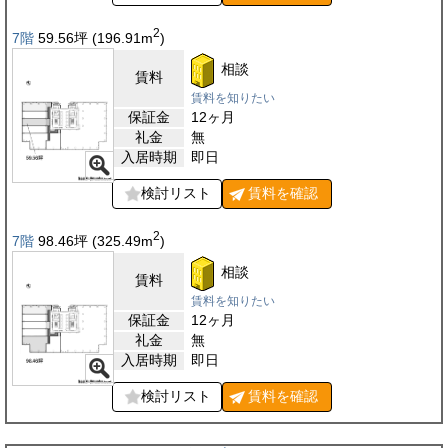
2
7階
59.56
坪
(196.91
m
)
相談
賃料
賃料を知りたい
保証金
12ヶ月
礼金
無
入居時期
即日
検討リスト
賃料を
確認
2
7階
98.46
坪
(325.49
m
)
相談
賃料
賃料を知りたい
保証金
12ヶ月
礼金
無
入居時期
即日
検討リスト
賃料を
確認