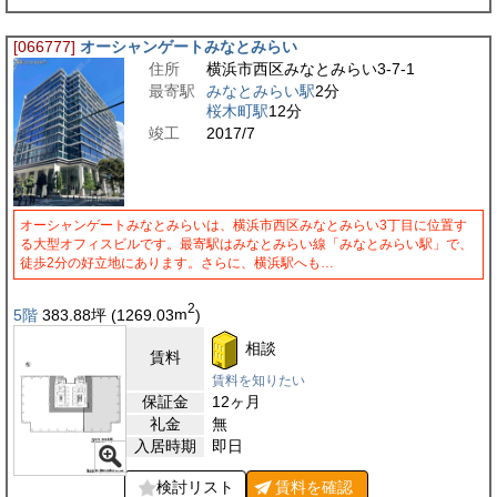
[066777]
オーシャンゲートみなとみらい
住所
横浜市西区みなとみらい3-7-1
最寄駅
みなとみらい駅
2分
桜木町駅
12分
竣工
2017/7
オーシャンゲートみなとみらいは、横浜市西区みなとみらい3丁目に位置す
る大型オフィスビルです。最寄駅はみなとみらい線「みなとみらい駅」で、
徒歩2分の好立地にあります。さらに、横浜駅へも…
2
5階
383.88
坪
(1269.03
m
)
相談
賃料
賃料を知りたい
保証金
12ヶ月
礼金
無
入居時期
即日
検討リスト
賃料を
確認