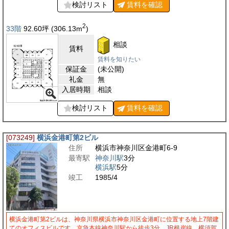
検討リスト
賃料を
確認
2
33階
92.60
坪
(306.13
m
)
相談
賃料
賃料を知りたい
保証金
(未公開)
礼金
無
入居時期
相談
検討リスト
賃料を
確認
[073249]
横浜金港町第2ビル
住所
横浜市神奈川区金港町6-9
最寄駅
神奈川駅
3分
横浜駅
5分
竣工
1985/4
横浜金港町第2ビルは、神奈川県横浜市神奈川区金港町に位置する地上7階建
てのオフィスビルです。京急本線神奈川駅から徒歩3分、JR根岸線、横須賀