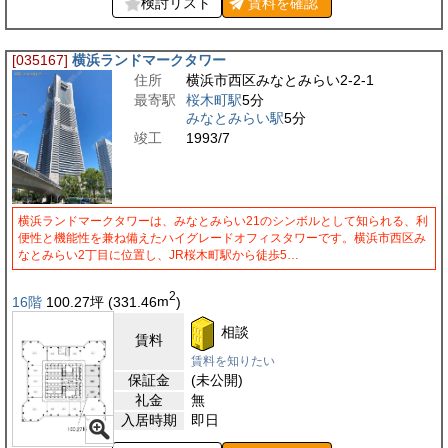
検討リスト
賃料を
確認
[035167]
横浜ランドマークタワー
住所
横浜市西区みなとみらい2-2-1
最寄駅
桜木町駅
5分
みなとみらい駅
5分
竣工
1993/7
横浜ランドマークタワーは、みなとみらい21のシンボルとして知られる、利
便性と機能性を兼ね備えたハイグレードオフィスタワーです。横浜市西区み
なとみらい2丁目に位置し、JR桜木町駅から徒歩5…
2
16階
100.27
坪
(331.46
m
)
相談
賃料
賃料を知りたい
保証金
(未公開)
礼金
無
入居時期
即日