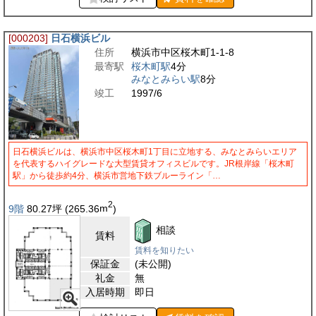
[000203]
日石横浜ビル
住所
横浜市中区桜木町1-1-8
最寄駅
桜木町駅
4分
みなとみらい駅
8分
竣工
1997/6
日石横浜ビルは、横浜市中区桜木町1丁目に立地する、みなとみらいエリア
を代表するハイグレードな大型賃貸オフィスビルです。JR根岸線「桜木町
駅」から徒歩約4分、横浜市営地下鉄ブルーライン「…
2
9階
80.27
坪
(265.36
m
)
相談
賃料
賃料を知りたい
保証金
(未公開)
礼金
無
入居時期
即日