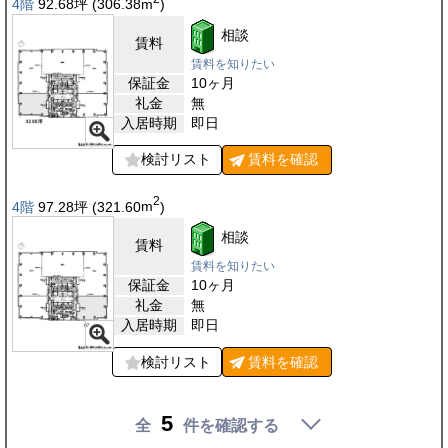
4階
92.68
坪
(306.38
m
)
相談
賃料
賃料を知りたい
保証金
10ヶ月
礼金
無
入居時期
即日
検討リスト
賃料を
確認
2
4階
97.28
坪
(321.60
m
)
相談
賃料
賃料を知りたい
保証金
10ヶ月
礼金
無
入居時期
即日
検討リスト
賃料を
確認
5
全
件を確認する