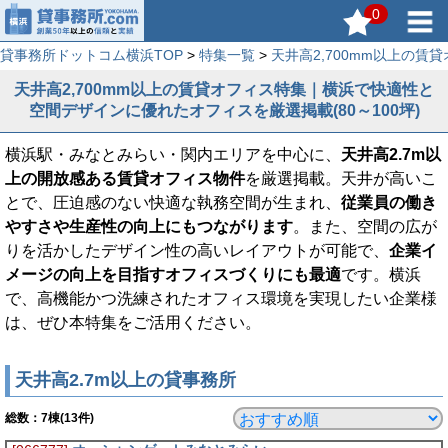
0
貸事務所ドットコム横浜TOP
>
特集一覧
>
天井高2,700mm以上の賃
天井高2,700mm以上の賃貸オフィス特集｜横浜で快適性と
空間デザインに優れたオフィスを厳選掲載(80～100坪)
横浜駅・みなとみらい・関内エリアを中心に、
天井高2.7m以
上の開放感ある賃貸オフィス物件
を厳選掲載。天井が高いこ
とで、圧迫感のない快適な執務空間が生まれ、
従業員の働き
やすさや生産性の向上にもつながります
。また、空間の広が
りを活かしたデザイン性の高いレイアウトが可能で、
企業イ
メージの向上を目指すオフィスづくりにも最適
です。横浜
で、高機能かつ洗練されたオフィス環境を実現したい企業様
は、ぜひ本特集をご活用ください。
天井高2.7m以上の貸事務所
総数：
7
棟(13件)