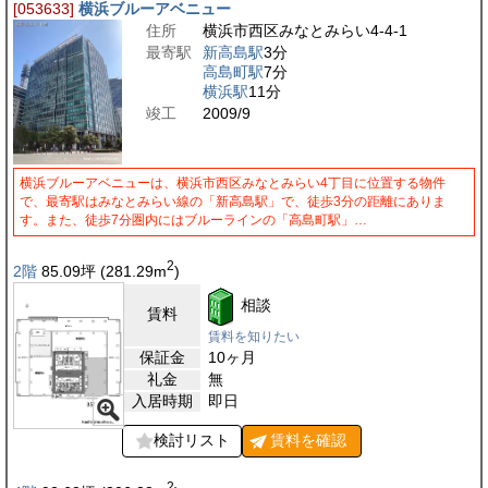
[053633]
横浜ブルーアベニュー
住所
横浜市西区みなとみらい4-4-1
最寄駅
新高島駅
3分
高島町駅
7分
横浜駅
11分
竣工
2009/9
横浜ブルーアベニューは、横浜市西区みなとみらい4丁目に位置する物件
で、最寄駅はみなとみらい線の「新高島駅」で、徒歩3分の距離にありま
す。また、徒歩7分圏内にはブルーラインの「高島町駅」…
2
2階
85.09
坪
(281.29
m
)
相談
賃料
賃料を知りたい
保証金
10ヶ月
礼金
無
入居時期
即日
検討リスト
賃料を
確認
2