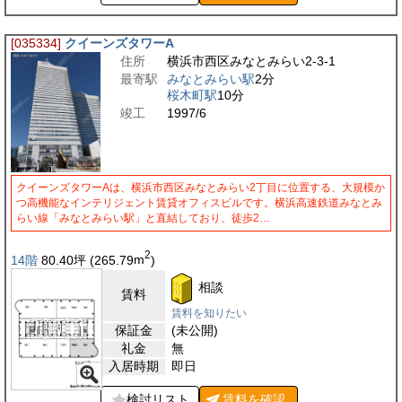
[035334]
クイーンズタワーA
住所
横浜市西区みなとみらい2-3-1
最寄駅
みなとみらい駅
2分
桜木町駅
10分
竣工
1997/6
クイーンズタワーAは、横浜市西区みなとみらい2丁目に位置する、大規模か
つ高機能なインテリジェント賃貸オフィスビルです。横浜高速鉄道みなとみ
らい線「みなとみらい駅」と直結しており、徒歩2…
2
14階
80.40
坪
(265.79
m
)
相談
賃料
賃料を知りたい
保証金
(未公開)
礼金
無
入居時期
即日
検討リスト
賃料を
確認