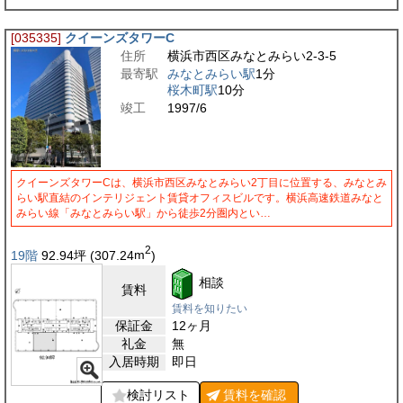
[035335]
クイーンズタワーC
住所
横浜市西区みなとみらい2-3-5
最寄駅
みなとみらい駅
1分
桜木町駅
10分
竣工
1997/6
クイーンズタワーCは、横浜市西区みなとみらい2丁目に位置する、みなとみ
らい駅直結のインテリジェント賃貸オフィスビルです。横浜高速鉄道みなと
みらい線「みなとみらい駅」から徒歩2分圏内とい…
2
19階
92.94
坪
(307.24
m
)
相談
賃料
賃料を知りたい
保証金
12ヶ月
礼金
無
入居時期
即日
検討リスト
賃料を
確認