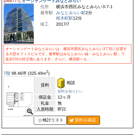
[066777]
オーシャンゲートみなとみらい
住所
横浜市西区みなとみらい3-7-1
最寄駅
みなとみらい駅
2分
桜木町駅
12分
竣工
2017/7
オーシャンゲートみなとみらいは、横浜市西区みなとみらい3丁目に位置す
る大型オフィスビルです。最寄駅はみなとみらい線「みなとみらい駅」で、
徒歩2分の好立地にあります。さらに、横浜駅へも…
2
7階
98.46
坪
(325.49
m
)
相談
賃料
賃料を知りたい
保証金
12ヶ月
礼金
無
入居時期
即日
検討リスト
賃料を
確認