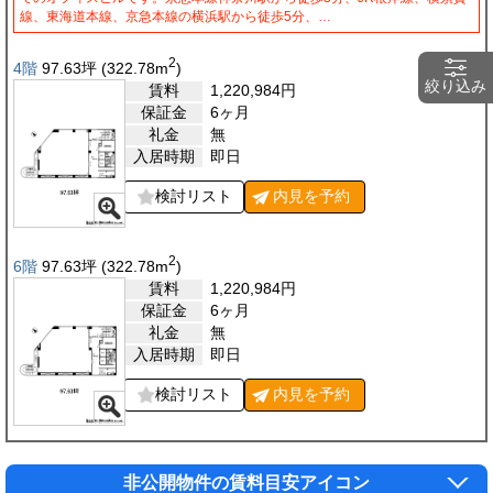
線、東海道本線、京急本線の横浜駅から徒歩5分、…
2
4階
97.63
坪
(322.78
m
)
絞り込み
賃料
1,220,984
円
保証金
6ヶ月
礼金
無
入居時期
即日
検討リスト
内見を
予約
2
6階
97.63
坪
(322.78
m
)
賃料
1,220,984
円
保証金
6ヶ月
礼金
無
入居時期
即日
検討リスト
内見を
予約
非公開物件の賃料目安アイコン