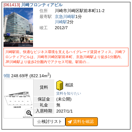
[061413]
川崎フロンティアビル
住所
川崎市川崎区駅前本町11-2
最寄駅
京急川崎駅
1分
川崎駅
2分
竣工
2012/7
川崎駅前。快適なビジネス環境を支えるハイグレード賃貸オフィス。川崎フ
ロンティアビルは、川崎市川崎区駅前本町、京急川崎駅より徒歩1分圏内、
JR川崎駅より徒歩2分圏内でアクセス可能。駅前の…
2
9階
248.69
坪
(822.14
m
)
相談
賃料
賃料を知りたい
保証金
(未公開)
礼金
無
入居時期
2027/1/1
検討リスト
賃料を
確認