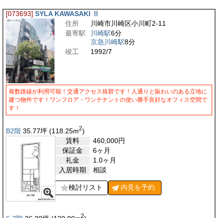
[073693]
SYLA KAWASAKI Ⅱ
住所
川崎市川崎区小川町2-11
最寄駅
川崎駅
6分
京急川崎駅
8分
竣工
1992/7
複数路線が利用可能！交通アクセス抜群です！人通りと賑わいのある立地に
建つ物件です！ワンフロア・ワンテナントの使い勝手良好なオフィス空間で
す！
2
B2階
35.77
坪
(118.25
m
)
賃料
460,000
円
保証金
6ヶ月
礼金
1.0ヶ月
入居時期
相談
検討リスト
内見を
予約
2