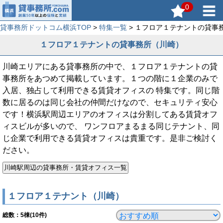
0
貸事務所ドットコム横浜TOP
>
特集一覧
> １フロア１テナントの貸事
１フロア１テナントの貸事務所（川崎）
川崎エリアにある貸事務所の中で、１フロア１テナントの貸
事務所をあつめて掲載しています。１つの階に１企業のみで
入居、独占して利用できる賃貸オフィスの 特集です。同じ階
数に居るのは同じ会社の仲間だけなので、セキュリティ安心
です！横浜駅周辺エリアのオフィスは分割してある賃貸オフ
ィスビルが多いので、 ワンフロアまるまる同じテナント、同
じ企業で利用できる賃貸オフィスは貴重です。是非ご検討く
ださい。
１フロア１テナント（川崎）
総数：
5
棟(10件)