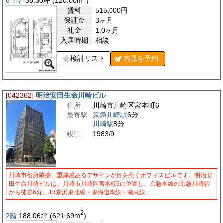
6-7階
36.30
坪
(120.00
m
)
賃料
515,000
円
保証金
3ヶ月
礼金
1.0ヶ月
入居時期
相談
検討リスト
内見を
予約
[042362]
明治安田生命川崎ビル
住所
川崎市川崎区宮本町6
最寄駅
京急川崎駅
6分
川崎駅
8分
竣工
1983/9
川崎市役所隣接、重厚感あるデザインが目を惹くオフィスビルです。明治安
田生命川崎ビルは、川崎市川崎区宮本町6に位置し、京急本線の京急川崎駅
から徒歩6分、JR京浜東北線・東海道本線・南武線…
2
2階
188.06
坪
(621.69
m
)