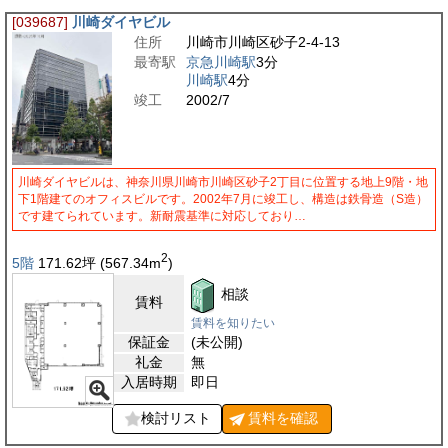
[039687]
川崎ダイヤビル
住所
川崎市川崎区砂子2-4-13
最寄駅
京急川崎駅
3分
川崎駅
4分
竣工
2002/7
川崎ダイヤビルは、神奈川県川崎市川崎区砂子2丁目に位置する地上9階・地
下1階建てのオフィスビルです。2002年7月に竣工し、構造は鉄骨造（S造）
です建てられています。新耐震基準に対応しており…
2
5階
171.62
坪
(567.34
m
)
相談
賃料
賃料を知りたい
保証金
(未公開)
礼金
無
入居時期
即日
検討リスト
賃料を
確認