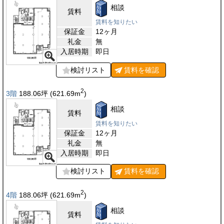
相談
賃料
賃料を知りたい
保証金
12ヶ月
礼金
無
入居時期
即日
検討リスト
賃料を
確認
2
3階
188.06
坪
(621.69
m
)
相談
賃料
賃料を知りたい
保証金
12ヶ月
礼金
無
入居時期
即日
検討リスト
賃料を
確認
2
4階
188.06
坪
(621.69
m
)
相談
賃料