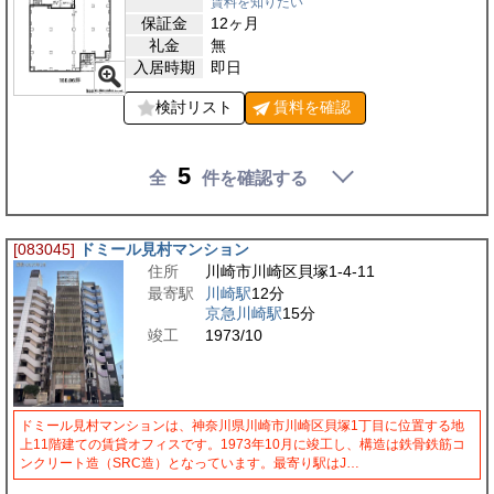
賃料を知りたい
保証金
12ヶ月
礼金
無
入居時期
即日
検討リスト
賃料を
確認
5
全
件を確認する
[083045]
ドミール見村マンション
住所
川崎市川崎区貝塚1-4-11
最寄駅
川崎駅
12分
京急川崎駅
15分
竣工
1973/10
ドミール見村マンションは、神奈川県川崎市川崎区貝塚1丁目に位置する地
上11階建ての賃貸オフィスです。1973年10月に竣工し、構造は鉄骨鉄筋コ
ンクリート造（SRC造）となっています。最寄り駅はJ…