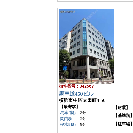
物件番号：042567
馬車道450ビル
横浜市中区太田町4-50
【最寄駅】
【耐震】
馬車道駅
2分
【基準階
関内駅
3分
【駐車場
桜木町駅
9分