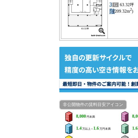
3
G
63.32坪
2
階
(209.32m
)
非公開物件の賃料目安アイコン
8,000
8,
円未満
1.4
1.6
1.6
万以上～
万円未満