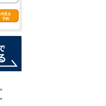
内見を
予約
満
満