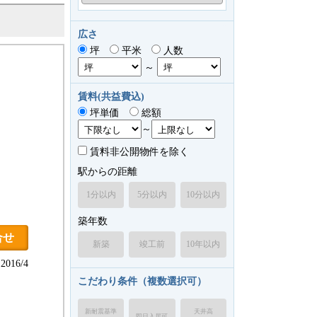
広さ
坪
平米
人数
～
賃料(共益費込)
坪単価
総額
～
賃料非公開物件を除く
駅からの距離
1分以内
5分以内
10分以内
築年数
合せ
新築
竣工前
10年以内
016/4
こだわり条件（複数選択可）
新耐震基準
天井高
即日入居可