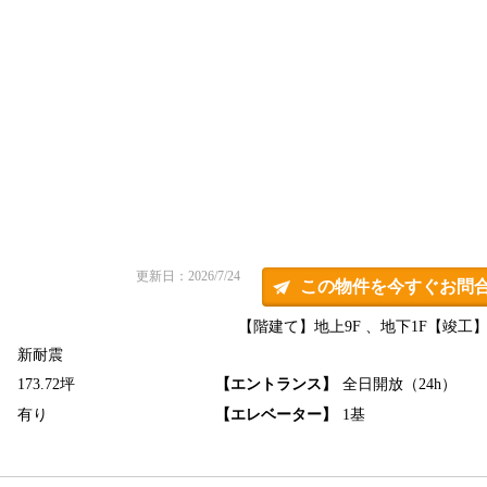
更新日：2026/7/24
この物件を今すぐお問
【階建て】地上9F 、地下1F
【竣工】1
新耐震
】
173.72坪
【エントランス】
全日開放（24h）
】
有り
【エレベーター】
1基