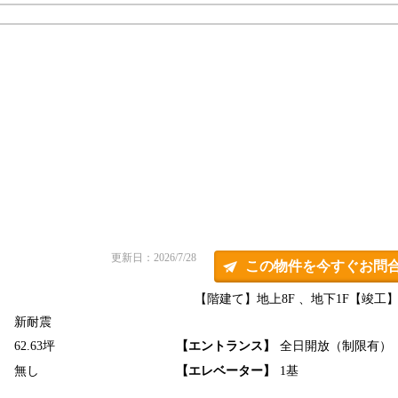
更新日：2026/7/28
この物件を今すぐお問
【階建て】地上8F 、地下1F
【竣工】2
新耐震
】
62.63坪
【エントランス】
全日開放（制限有）
】
無し
【エレベーター】
1基