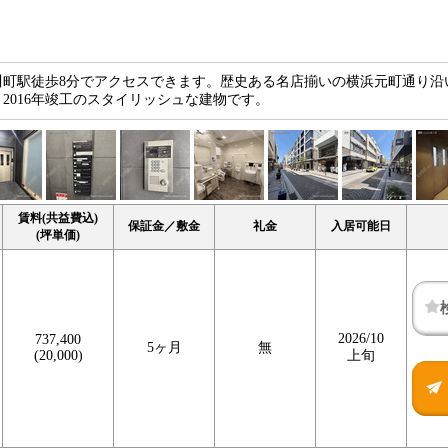
川町駅徒歩8分でアクセスできます。歴史ある名店揃いの横浜元町通り沿
2016年竣工のスタイリッシュな建物です。
賃料(共益費込)
保証金／敷金
礼金
入居可能日
(坪単価)
2026/10
737,400
5ヶ月
無
(20,000)
上旬