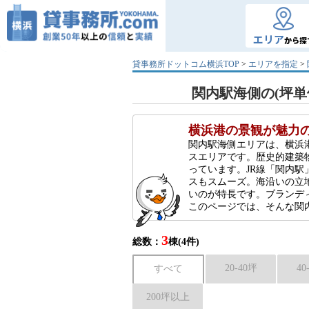
エリア
から探
貸事務所ドットコム横浜TOP
>
エリアを指定
>
関内駅海側の(坪単価
横浜港の景観が魅力
関内駅海側エリアは、横浜
スエリアです。歴史的建築
っています。JR線「関内
スもスムーズ。海沿いの立
いのが特長です。ブランデ
このページでは、そんな関内駅
3
総数：
棟(4件)
20-40坪
40
すべて
200坪以上