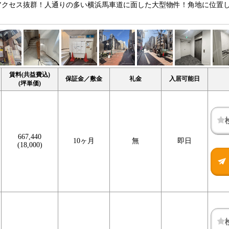
アクセス抜群！人通りの多い横浜馬車道に面した大型物件！角地に位置
賃料(共益費込)
保証金／敷金
礼金
入居可能日
(坪単価)
667,440
10ヶ月
無
即日
(18,000)