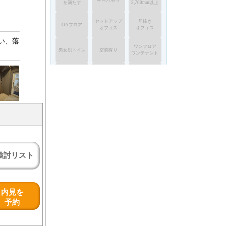
を満たす
2,700mm以上
セットアップ
居抜き
OAフロア
オフィス
オフィス
い、落
ワンフロア
男女別トイレ
空調有り
ワンテナント
大型ビル
駐車場有り
1F限定
検索
クリア
検討リスト
内見を
予約