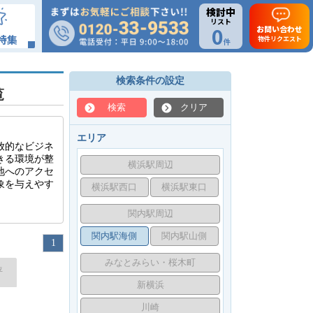
検討中
リスト
0
お問い合わせ
特集
物件リクエスト
件
検索条件の設定
覧
検索
クリア
エリア
放的なビジネ
きる環境が整
横浜駅周辺
地へのアクセ
象を与えやす
横浜駅西口
横浜駅東口
。
関内駅周辺
関内駅海側
関内駅山側
1
みなとみらい・桜木町
坪
新横浜
川崎