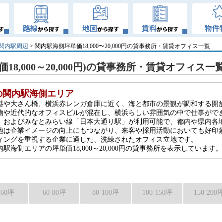
路線
地図
賃料
物件
す
から探す
から探す
から探す
関内駅周辺
> 関内駅海側坪単価18,000〜20,000円の貸事務所・賃貸オフィス一覧
18,000～20,000円)の貸事務所・賃貸オフィス一
の関内駅海側エリア
港や大さん橋、横浜赤レンガ倉庫に近く、海と都市の景観が調和する開
物や近代的なオフィスビルが混在し、横浜らしい雰囲気の中で仕事がで
駅」およびみなとみらい線「日本大通り駅」が利用可能で、都内や県内各
地は企業イメージの向上にもつながり、来客や採用活動においても好印
ィングを重視する企業に適した、洗練されたオフィス立地です。
海側エリアの坪単価18,000～20,000円の貸事務所を表示しています
-60坪
60-80坪
80-100坪
100-150坪
150-200