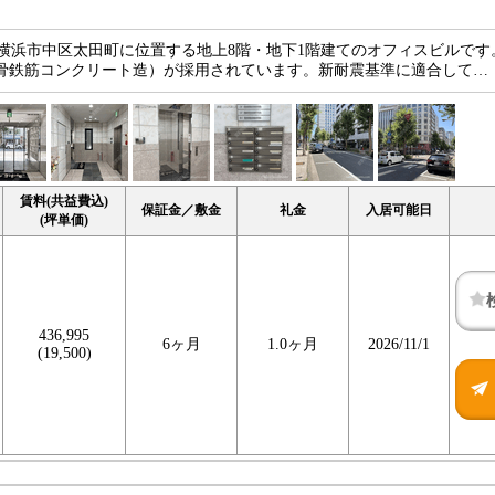
県横浜市中区太田町に位置する地上8階・地下1階建てのオフィスビルです
造（鉄骨鉄筋コンクリート造）が採用されています。新耐震基準に適合して…
賃料(共益費込)
保証金／敷金
礼金
入居可能日
(坪単価)
436,995
6ヶ月
1.0ヶ月
2026/11/1
(19,500)