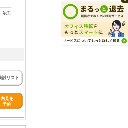
。竣工
検討リスト
内見を
予約