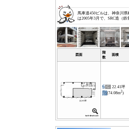
馬車道450ビルは、神奈川
は2005年3月で、SRC
階
図面
面積
数
6
G
22.41坪
2
階
(74.08m
)