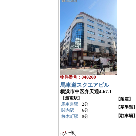
物件番号：040200
馬車道スクエアビル
横浜市中区弁天通4-67-1
【最寄駅】
【耐震】
馬車道駅
2分
【基準階
関内駅
6分
【駐車場
桜木町駅
9分