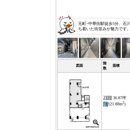
元町･中華街駅徒歩5分、石
ち着いた街並みが魅力です。
階
図面
面積
数
2
G
36.87坪
2
階
(121.88m
)