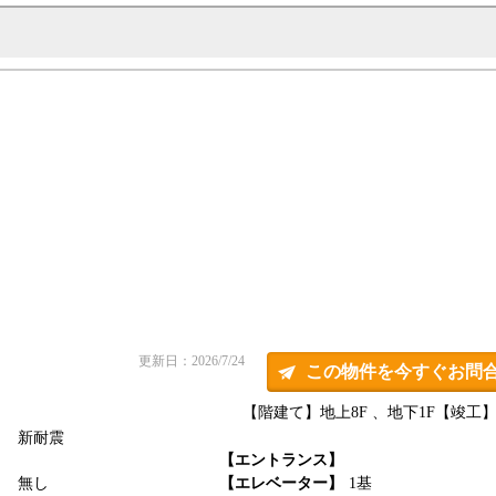
更新日：2026/7/24
この物件を今すぐお問
【階建て】地上8F 、地下1F
【竣工】2
新耐震
】
【エントランス】
】
無し
【エレベーター】
1基