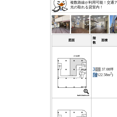
複数路線が利用可能！交通
光の取れる貸室内！
階
図面
面積
数
3
G
37.08坪
2
階
(122.58m
)