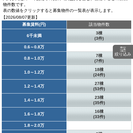
物件数です。
表の数値をクリックすると募集物件の一覧表が表示します。
【2026/08/07更新】
募集賃料(円)
該当物件数
3棟
6千未満
(3件)
0.6～0.8万
絞り込み
7棟
0.8～1.0万
(7件)
18棟
1.0～1.2万
(24件)
27棟
1.2～1.4万
(53件)
23棟
1.4～1.6万
(35件)
16棟
1.6～1.8万
(33件)
1.8～2.0万