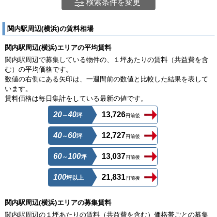
検索条件を変更
関内駅周辺(横浜)の賃料相場
関内駅周辺(横浜)エリアの平均賃料
関内駅周辺で募集している物件の、１坪あたりの賃料（共益費を含
む）の平均価格です。
数値の右側にある矢印は、一週間前の数値と比較した結果を表して
います。
賃料価格は毎日集計をしている最新の値です。
20
40
13,726
～
坪
円前後
40
60
12,727
～
坪
円前後
60
100
13,037
～
坪
円前後
100
21,831
坪以上
円前後
関内駅周辺(横浜)エリアの募集賃料
関内駅周辺の１坪あたりの賃料（共益費を含む）価格帯ごとの募集