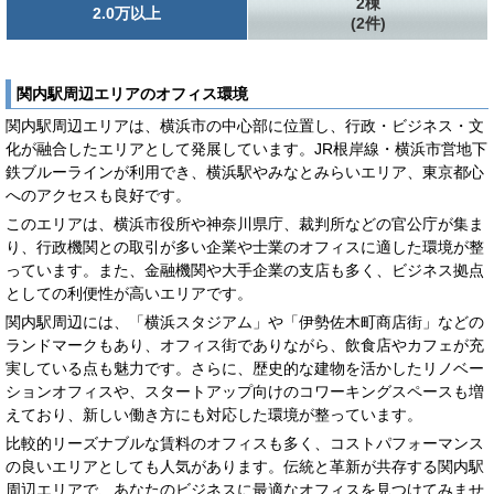
2棟
2.0万以上
(2件)
関内駅周辺エリアのオフィス環境
関内駅周辺エリアは、横浜市の中心部に位置し、行政・ビジネス・文
化が融合したエリアとして発展しています。JR根岸線・横浜市営地下
鉄ブルーラインが利用でき、横浜駅やみなとみらいエリア、東京都心
へのアクセスも良好です。
このエリアは、横浜市役所や神奈川県庁、裁判所などの官公庁が集ま
り、行政機関との取引が多い企業や士業のオフィスに適した環境が整
っています。また、金融機関や大手企業の支店も多く、ビジネス拠点
としての利便性が高いエリアです。
関内駅周辺には、「横浜スタジアム」や「伊勢佐木町商店街」などの
ランドマークもあり、オフィス街でありながら、飲食店やカフェが充
実している点も魅力です。さらに、歴史的な建物を活かしたリノベー
ションオフィスや、スタートアップ向けのコワーキングスペースも増
えており、新しい働き方にも対応した環境が整っています。
比較的リーズナブルな賃料のオフィスも多く、コストパフォーマンス
の良いエリアとしても人気があります。伝統と革新が共存する関内駅
周辺エリアで、あなたのビジネスに最適なオフィスを見つけてみませ