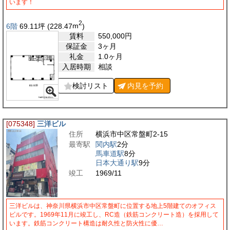
います！
2
6階
69.11
坪
(228.47
m
)
賃料
550,000
円
保証金
3ヶ月
礼金
1.0ヶ月
入居時期
相談
検討リスト
内見を
予約
[075348]
三洋ビル
住所
横浜市中区常盤町2-15
最寄駅
関内駅
2分
馬車道駅
8分
日本大通り駅
9分
竣工
1969/11
三洋ビルは、神奈川県横浜市中区常盤町に位置する地上5階建てのオフィス
ビルです。1969年11月に竣工し、RC造（鉄筋コンクリート造）を採用して
います。鉄筋コンクリート構造は耐久性と防火性に優…