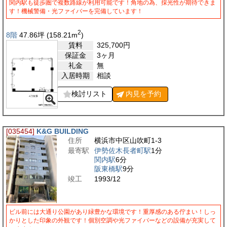
関内駅も徒歩圏で複数路線が利用可能です！角地の為、採光性が期待できま
す！機械警備・光ファイバーを完備しています！
2
8階
47.86
坪
(158.21
m
)
賃料
325,700
円
保証金
3ヶ月
礼金
無
入居時期
相談
検討リスト
内見を
予約
[035454]
K&G BUILDING
住所
横浜市中区山吹町1-3
最寄駅
伊勢佐木長者町駅
1分
関内駅
6分
阪東橋駅
9分
竣工
1993/12
ビル前には大通り公園があり緑豊かな環境です！重厚感のある佇まい！しっ
かりとした印象の外観です！個別空調や光ファイバーなどの設備が充実して