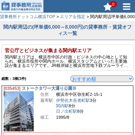
0
貸事務所ドットコム横浜TOP
>
エリアを指定
> 関内駅周辺坪単価6,00
関内駅周辺の(坪単価6,000～8,000円)の貸事務所・賃貸オフ
ィス一覧
官公庁とビジネスが集まる関内駅エリア
関内駅エリアは、横浜市中区の行政・ビジネスの中心地として知
られ、横浜市役所や関内ホール、横浜スタジアムといった主要施
設が集まるエリアです。JR根岸線と横浜市営地下鉄ブルーライン
が交差し、交通利便性も高く、県内外からのアクセスに優れてい
ます。周辺には中小規模のオフィスビルが多数立地し、士業・IT
系・コンサル業など幅広い業種に適した物件が揃います。落ち着
総数：
3
棟(3件)
いた街並みと行政機関の近さから、信頼感を重視する企業にも人
気。ビジネスの拠点として安定したニーズを誇るエリアです。
[035453]
ストークタワー大通り公園Ⅲ
このページでは、そんな関内駅周辺エリアの坪単価6,000～8,000
住所
横浜市中区弥生町2-15-1
円の貸事務所を表示しています。
最寄駅
伊勢佐木長者町駅
3分
関内駅
8分
日ノ出町駅
8分
竣工
1995/8