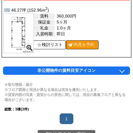
2
3階
46.27
坪
(152.96
m
)
賃料
360,000
円
保証金
5ヶ月
礼金
1.0ヶ月
入居時期
即日
検討リスト
内見を
予約
非公開物件の賃料目安アイコン
※取引態様：媒介
※フロア図面と現況が異なる場合は現況を優先いたします。
※貸室内部の写真・貸室からの景色に関しては、現在の募集フロアと異なる
場合がございます。
総数：
3
棟(3件)
1