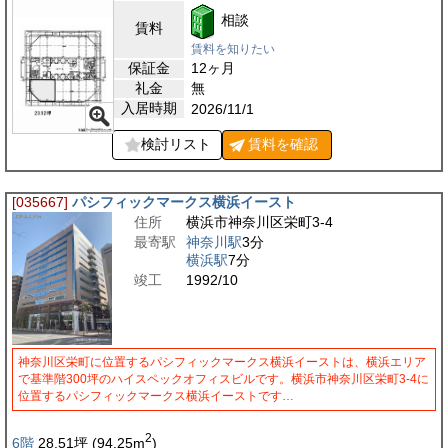
相談
賃料
賃料を知りたい
保証金
12ヶ月
礼金
無
入居時期
2026/11/1
検討リスト
賃料を
確認
[035667]
パシフィックマークス横浜イースト
住所
横浜市神奈川区栄町3-4
最寄駅
神奈川駅
3分
横浜駅
7分
竣工
1992/10
神奈川区栄町に位置するパシフィックマークス横浜イーストは、横浜エリア
で基準階300坪のハイスペックオフィスビルです。横浜市神奈川区栄町3-4に
位置するパシフィックマークス横浜イーストです…
2
6階
28.51
坪
(94.25
m
)