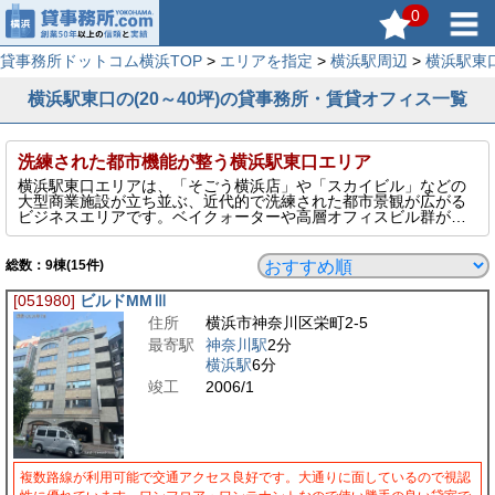
0
貸事務所ドットコム横浜TOP
>
エリアを指定
>
横浜駅周辺
>
横浜駅東
横浜駅東口の(20～40坪)の貸事務所・賃貸オフィス一覧
洗練された都市機能が整う横浜駅東口エリア
横浜駅東口エリアは、「そごう横浜店」や「スカイビル」などの
大型商業施設が立ち並ぶ、近代的で洗練された都市景観が広がる
ビジネスエリアです。ベイクォーターや高層オフィスビル群が集
まり、交通の利便性と快適な就業環境が両立しています。JRや京
急本線、東急東横線、横浜市営地下鉄など複数路線が利用可能
で、都内・県内各方面からのアクセスも抜群。上質なビルが多
総数：
9
棟(15件)
く、信頼性を重視する企業や来客対応が多い業種にも好適です。
港町らしい開放感と都市機能を兼ね備えた、人気のオフィス立地
[051980]
ビルドMMⅢ
です。
住所
横浜市神奈川区栄町2-5
このページでは、そんな横浜駅東口エリアの20～40坪の貸事務所
を表示しています。
最寄駅
神奈川駅
2分
横浜駅
6分
竣工
2006/1
複数路線が利用可能で交通アクセス良好です。大通りに面しているので視認