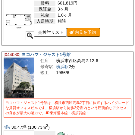
賃料
601,819
円
保証金
3ヶ月
礼金
1.0ヶ月
入居時期
相談
検討リスト
内見を
予約
[044080]
ヨコハマ・ジャスト1号館
住所
横浜市西区高島2-12-6
最寄駅
横浜駅
2分
竣工
1986/6
ヨコハマ・ジャスト1号館は、横浜市西区高島2丁目に位置するハイグレード
な賃貸オフィスビルです。横浜駅から徒歩2分圏内という圧倒的なアクセス
の良さが最大の魅力で、JR東海道本線・横須賀線・…
2
4階
30.47
坪
(100.73
m
)