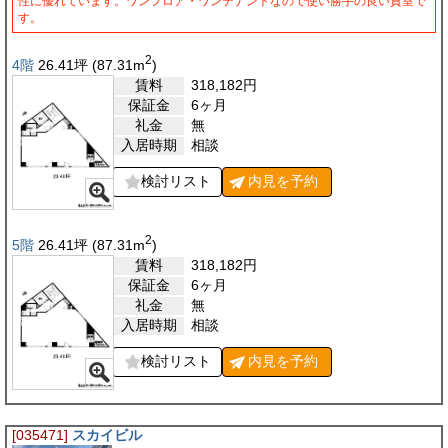
性に優れています。ワンフロア・ワンテナントなので使い勝手の良い貸室で
す。
2
4階
26.41
坪
(87.31
m
)
賃料
318,182
円
保証金
6ヶ月
礼金
無
入居時期
相談
検討リスト
内見を
予約
2
5階
26.41
坪
(87.31
m
)
賃料
318,182
円
保証金
6ヶ月
礼金
無
入居時期
相談
検討リスト
内見を
予約
[035471]
スカイビル