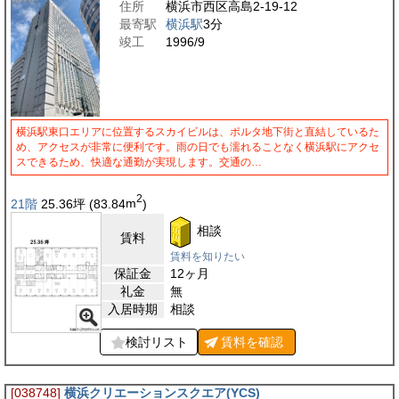
住所
横浜市西区高島2-19-12
最寄駅
横浜駅
3分
竣工
1996/9
横浜駅東口エリアに位置するスカイビルは、ポルタ地下街と直結しているた
め、アクセスが非常に便利です。雨の日でも濡れることなく横浜駅にアクセ
スできるため、快適な通勤が実現します。交通の…
2
21階
25.36
坪
(83.84
m
)
相談
賃料
賃料を知りたい
保証金
12ヶ月
礼金
無
入居時期
相談
検討リスト
賃料を
確認
[038748]
横浜クリエーションスクエア(YCS)