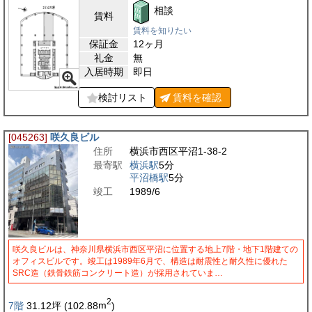
相談
賃料
賃料を知りたい
保証金
12ヶ月
礼金
無
入居時期
即日
検討リスト
賃料を
確認
[045263]
咲久良ビル
住所
横浜市西区平沼1-38-2
最寄駅
横浜駅
5分
平沼橋駅
5分
竣工
1989/6
咲久良ビルは、神奈川県横浜市西区平沼に位置する地上7階・地下1階建ての
オフィスビルです。竣工は1989年6月で、構造は耐震性と耐久性に優れた
SRC造（鉄骨鉄筋コンクリート造）が採用されていま…
2
7階
31.12
坪
(102.88
m
)