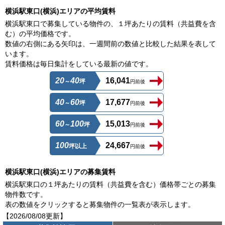
横浜駅東口(横浜)エリアの平均賃料
横浜駅東口で募集している物件の、１坪あたりの賃料（共益費を含
む）の平均価格です。
数値の右側にある矢印は、一週間前の数値と比較した結果を表して
います。
賃料価格は毎日集計をしている最新の値です。
20
40
16,041
～
坪
円前後
40
60
17,677
～
坪
円前後
60
100
15,013
～
坪
円前後
100
24,667
坪以上
円前後
横浜駅東口(横浜)エリアの募集賃料
横浜駅東口の１坪あたりの賃料（共益費を含む）価格帯ごとの募集
物件数です。
表の数値をクリックすると募集物件の一覧表が表示します。
【2026/08/08更新】