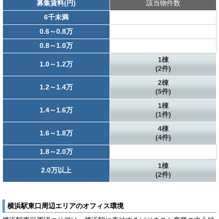
募集賃料(円)
該当物件数
6千未満
0.6～0.8万
0.8～1.0万
1棟
1.0～1.2万
(2件)
2棟
1.2～1.4万
(5件)
1棟
1.4～1.6万
(1件)
4棟
1.6～1.8万
(4件)
1.8～2.0万
1棟
2.0万以上
(2件)
横浜駅東口周辺エリアのオフィス環境