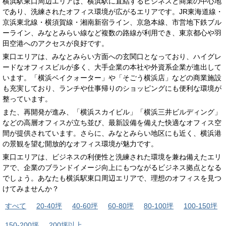
横浜駅東口周辺エリアは、横浜駅に直結するビジネスと商業の中心地
であり、洗練されたオフィス環境が広がるエリアです。JR東海道線・
京浜東北線・横須賀線・湘南新宿ライン、京急本線、市営地下鉄ブル
ーライン、みなとみらい線など複数の路線が利用でき、東京都心や羽
田空港へのアクセスが良好です。
東口エリアは、みなとみらい方面への玄関口となっており、ハイグレ
ードなオフィスビルが多く、大手企業の本社や外資系企業が進出して
います。「横浜ベイクォーター」や「そごう横浜店」などの商業施設
も充実しており、ランチや仕事帰りのショッピングにも便利な環境が
整っています。
また、再開発が進み、「横浜スカイビル」「横浜三井ビルディング」
などの高層オフィスが立ち並び、最新設備を備えた快適なオフィス空
間が提供されています。さらに、みなとみらい地区にも近く、横浜港
の景観を望む開放的なオフィス環境が魅力です。
東口エリアは、ビジネスの利便性と洗練された環境を兼ね備えたエリ
アで、企業のブランドイメージ向上にもつながるビジネス拠点となる
でしょう。あなたも横浜駅東口周辺エリアで、理想のオフィスを見つ
けてみませんか？
すべて
20-40坪
40-60坪
60-80坪
80-100坪
100-150坪
150-200坪
200坪以上