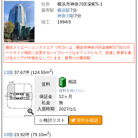
住所
横浜市神奈川区栄町5-1
最寄駅
横浜駅
7分
神奈川駅
7分
竣工
1994/3
横浜クリエーションスクエア（YCS）は、横浜市神奈川区金港町5丁目のポ
ートサイド地区に位置するハイグレードなオフィスビルで、急速に発展を遂
げるエリアの中核をなしています。最寄りの横浜駅…
2
13階
37.67
坪
(124.55
m
)
相談
賃料
賃料を知りたい
保証金
12ヶ月
礼金
無
入居時期
2027/1/1
検討リスト
賃料を
確認
2
19階
23.92
坪
(79.10
m
)