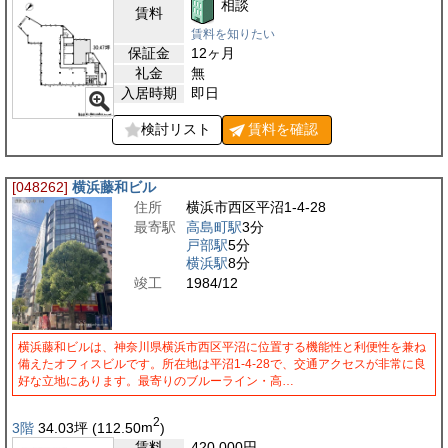
相談
賃料
賃料を知りたい
保証金
12ヶ月
礼金
無
入居時期
即日
検討リスト
賃料を
確認
[048262]
横浜藤和ビル
住所
横浜市西区平沼1-4-28
最寄駅
高島町駅
3分
戸部駅
5分
横浜駅
8分
竣工
1984/12
横浜藤和ビルは、神奈川県横浜市西区平沼に位置する機能性と利便性を兼ね
備えたオフィスビルです。所在地は平沼1-4-28で、交通アクセスが非常に良
好な立地にあります。最寄りのブルーライン・高…
2
3階
34.03
坪
(112.50
m
)
賃料
420,000
円