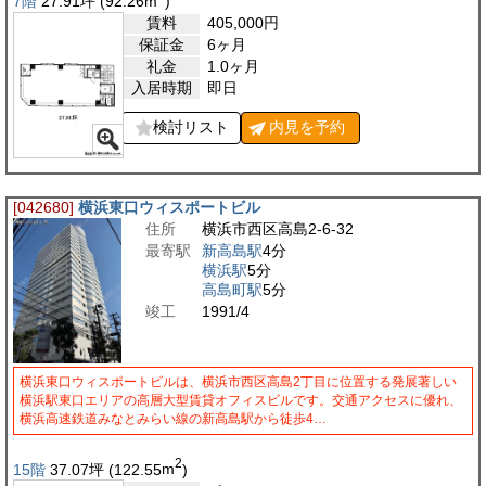
7階
27.91
坪
(92.26
m
)
賃料
405,000
円
保証金
6ヶ月
礼金
1.0ヶ月
入居時期
即日
検討リスト
内見を
予約
[042680]
横浜東口ウィスポートビル
住所
横浜市西区高島2-6-32
最寄駅
新高島駅
4分
横浜駅
5分
高島町駅
5分
竣工
1991/4
横浜東口ウィスポートビルは、横浜市西区高島2丁目に位置する発展著しい
横浜駅東口エリアの高層大型賃貸オフィスビルです。交通アクセスに優れ、
横浜高速鉄道みなとみらい線の新高島駅から徒歩4…
2
15階
37.07
坪
(122.55
m
)