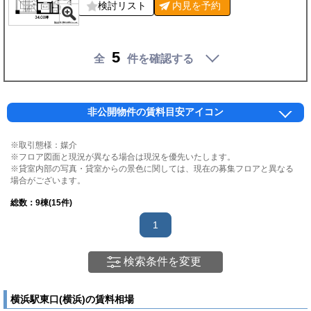
検討リスト
内見を
予約
5
全
件を確認する
非公開物件の賃料目安アイコン
※取引態様：媒介
※フロア図面と現況が異なる場合は現況を優先いたします。
※貸室内部の写真・貸室からの景色に関しては、現在の募集フロアと異なる
場合がございます。
総数：
9
棟(15件)
1
検索条件を変更
横浜駅東口(横浜)の賃料相場