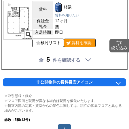
相談
賃料
賃料を知りたい
保証金
12ヶ月
礼金
無
入居時期
即日
検討リスト
賃料を
確認
絞り込み
5
全
件を確認する
非公開物件の賃料目安アイコン
※取引態様：媒介
※フロア図面と現況が異なる場合は現況を優先いたします。
※貸室内部の写真・貸室からの景色に関しては、現在の募集フロアと異なる
場合がございます。
総数：
5
棟(13件)
1