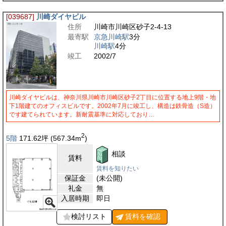
[039687]
川崎ダイヤビル
住所
川崎市川崎区砂子2-4-13
最寄駅
京急川崎駅
3分
川崎駅
4分
竣工
2002/7
川崎ダイヤビルは、神奈川県川崎市川崎区砂子2丁目に位置する地上9階・地
下1階建てのオフィスビルです。2002年7月に竣工し、構造は鉄骨造（S造）
です建てられています。新耐震基準に対応しており…
2
5階
171.62
坪
(567.34
m
)
相談
賃料
賃料を知りたい
保証金
(未公開)
礼金
無
入居時期
即日
検討リスト
賃料を
確認