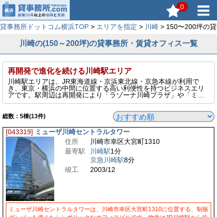
0
貸事務所ドットコム横浜TOP
>
エリアを指定
>
川崎
> 150〜200坪
川崎の(150～200坪)の貸事務所・賃貸オフィス一覧
再開発で進化を続ける川崎駅エリア
川崎駅エリアは、JR東海道線・京浜東北線・京急本線が利用で
き、東京・横浜の中間に位置する高い利便性を持つビジネスエリ
アです。駅周辺は再開発により「ラゾーナ川崎プラザ」や「ミュ
ーザ川崎」などの大型商業・文化施設が整備され、洗練された都
市機能と集客力を兼ね備えています。大規模オフィスビルから中
小規模の物件までバリエーションが豊富で、業種や規模に応じた
総数：
5
棟(13件)
柔軟なオフィス選びが可能です。首都圏主要都市へのアクセスの
良さを活かした営業拠点や本社機能としても注目されるエリアで
[043319]
ミューザ川崎セントラルタワー
す。
住所
川崎市幸区大宮町1310
このページでは、そんな川崎エリアの150～200坪の貸事務所を表
示しています。
最寄駅
川崎駅
1分
京急川崎駅
8分
竣工
2003/12
ミューザ川崎セントラルタワーは、川崎市幸区大宮町1310に位置する、制振