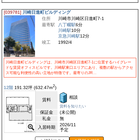
[039781]
川崎日進町ビルディング
住所
川崎市川崎区日進町7-1
最寄駅
八丁畷駅
6分
川崎駅
10分
京急川崎駅
12分
竣工
1992/4
川崎日進町ビルディングは、川崎市川崎区日進町7-1に位置するハイグレー
ドな賃貸オフィスビルです。川崎駅東口エリアにあり、複数の駅からアクセ
ス可能な利便性の高い立地が特徴です。最寄りのJR…
2
12階
191.32
坪
(632.47
m
)
相談
賃料
賃料を知りたい
保証金
(未公開)
礼金
無
2026/11
入居時期
予定