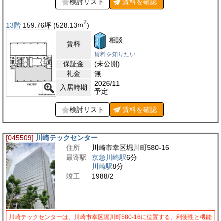
検討リスト
賃料を
確認
2
13階
159.76
坪
(528.13
m
)
相談
賃料
賃料を知りたい
保証金
(未公開)
礼金
無
2026/11
入居時期
予定
検討リスト
賃料を
確認
[045509]
川崎テックセンター
住所
川崎市幸区堀川町580-16
最寄駅
京急川崎駅
6分
川崎駅
8分
竣工
1988/2
川崎テックセンターは、川崎市幸区堀川町580-16に位置する、利便性と機能