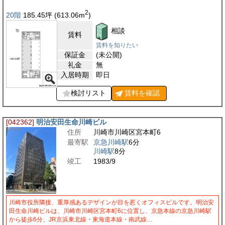
2
20階
185.45
坪
(613.06
m
)
相談
賃料
賃料を知りたい
保証金
(未公開)
礼金
無
入居時期
即日
検討リスト
賃料を
確認
[042362]
明治安田生命川崎ビル
住所
川崎市川崎区宮本町6
最寄駅
京急川崎駅
6分
川崎駅
8分
竣工
1983/9
川崎市役所隣接、重厚感あるデザインが目を惹くオフィスビルです。明治安
田生命川崎ビルは、川崎市川崎区宮本町6に位置し、京急本線の京急川崎駅
から徒歩6分、JR京浜東北線・東海道本線・南武線…