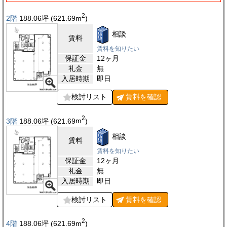
2
2階
188.06
坪
(621.69
m
)
相談
賃料
賃料を知りたい
保証金
12ヶ月
礼金
無
入居時期
即日
検討リスト
賃料を
確認
2
3階
188.06
坪
(621.69
m
)
相談
賃料
賃料を知りたい
保証金
12ヶ月
礼金
無
入居時期
即日
検討リスト
賃料を
確認
2
4階
188.06
坪
(621.69
m
)