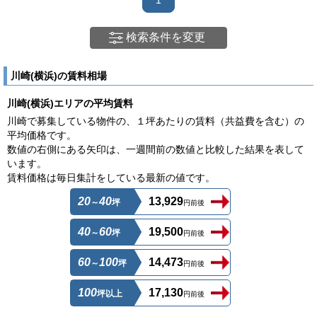
検索条件を変更
川崎(横浜)の賃料相場
川崎(横浜)エリアの平均賃料
川崎で募集している物件の、１坪あたりの賃料（共益費を含む）の
平均価格です。
数値の右側にある矢印は、一週間前の数値と比較した結果を表して
います。
賃料価格は毎日集計をしている最新の値です。
20
40
13,929
～
坪
円前後
40
60
19,500
～
坪
円前後
60
100
14,473
～
坪
円前後
100
17,130
坪以上
円前後