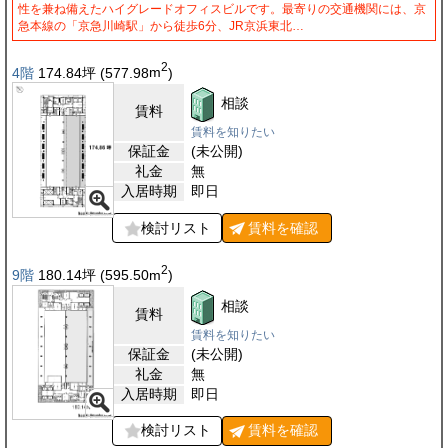
性を兼ね備えたハイグレードオフィスビルです。最寄りの交通機関には、京
急本線の「京急川崎駅」から徒歩6分、JR京浜東北…
2
4階
174.84
坪
(577.98
m
)
相談
賃料
賃料を知りたい
保証金
(未公開)
礼金
無
入居時期
即日
検討リスト
賃料を
確認
2
9階
180.14
坪
(595.50
m
)
相談
賃料
賃料を知りたい
保証金
(未公開)
礼金
無
入居時期
即日
検討リスト
賃料を
確認