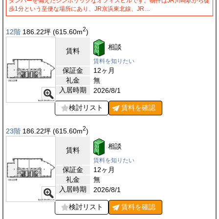
ダンパーを備えたシンボリックなオフィスビルです。物件はJR川崎駅から徒
歩1分という至便な場所にあり、JR京浜東北線、JR…
2
12階
186.22
坪
(615.60
m
)
相談
賃料
賃料を知りたい
保証金
12ヶ月
礼金
無
入居時期
2026/8/1
検討リスト
賃料を
確認
2
23階
186.22
坪
(615.60
m
)
相談
賃料
賃料を知りたい
保証金
12ヶ月
礼金
無
入居時期
2026/8/1
検討リスト
賃料を
確認