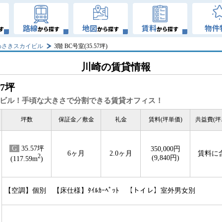
路線
地図
賃料
物件
す
から探す
から探す
から探す
わさきスカイビル
3階 BC号室(35.57坪)
川崎の賃貸情報
57坪
ビル！手頃な大きさで分割できる賃貸オフィス！
坪数
保証金／敷金
礼金
賃料(坪単価)
共益費(坪
G
35.57坪
350,000円
6ヶ月
2.0ヶ月
賃料に
2
(9,840円)
(117.59m
)
【空調】個別 【床仕様】ﾀｲﾙｶｰﾍﾟｯﾄ 【トイレ】室外男女別