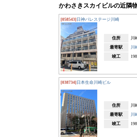
かわさきスカイビルの近隣
[058543]
日神パレステージ川崎
住所
川
最寄駅
川
竣工
19
[038734]
日本生命川崎ビル
住所
川
最寄駅
川
竣工
19