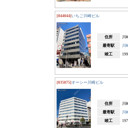
[044044]
いちご川崎ビル
住所
川
最寄駅
川
竣工
19
[035075]
オーシー川崎ビル
住所
川
最寄駅
川
竣工
19