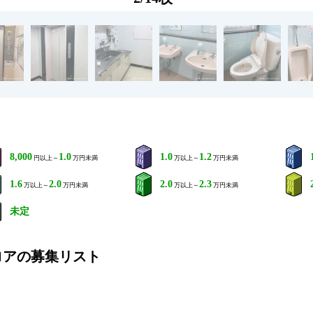
8,000
1.0
1.0
1.2
円以上～
万円未満
万以上～
万円未満
1.6
2.0
2.0
2.3
万以上～
万円未満
万以上～
万円未満
未定
ロアの募集リスト