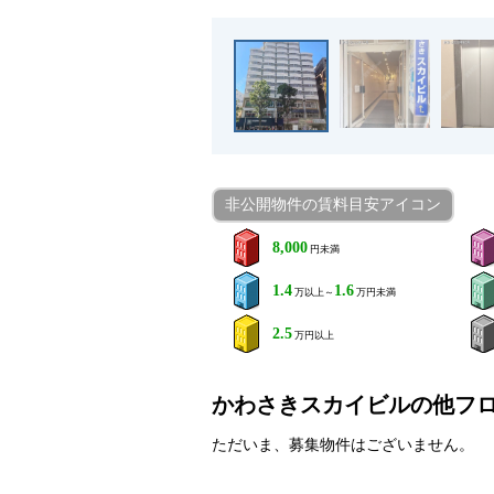
非公開物件の賃料目安アイコン
8,000
円未満
1.4
1.6
万以上～
万円未満
2.5
万円以上
かわさきスカイビルの他フ
ただいま、募集物件はございません。