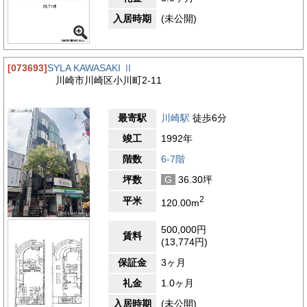
入居時期
(未公開)
[073693]
SYLA KAWASAKI Ⅱ
川崎市川崎区小川町2-11
最寄駅
川崎駅
徒歩6分
竣工
1992年
階数
6-7階
坪数
G
36.30坪
2
平米
120.00m
500,000円
賃料
(13,774円)
保証金
3ヶ月
礼金
1.0ヶ月
入居時期
(未公開)