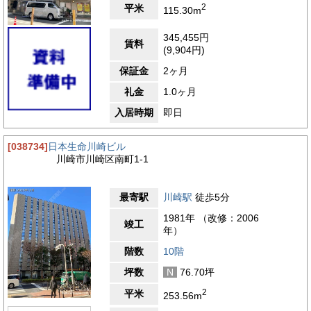
って、安定したビジネス環境を構築できる優良な選択肢といえる
2
平米
115.30m
でしょう。
345,455円
【周辺ガイド】
賃料
(9,904円)
かわさきスカイビルが位置する川崎市川崎区南町は、川崎駅東口
エリアの利便性の高い立地にあります。このエリアは商業施設や
保証金
2ヶ月
業務ビル、公共機関が密集する川崎市の中心エリアの一つであ
り、日々の業務に必要な機能が徒歩圏内に集まっています。周辺
礼金
1.0ヶ月
には「アトレ川崎」や「ラ チッタデッラ」、「川崎ルフロン」
入居時期
即日
といった大型商業施設があり、飲食、物販、サービス施設が充実
しています。仕事の合間のランチや、勤務後の買い物、気分転換
に映画鑑賞やカフェ利用など、ビジネスライフに彩りを加える施
[038734]
日本生命川崎ビル
設が身近に揃っているのが大きな魅力です。また、ファストフー
川崎市川崎区南町1-1
ドやカジュアルなレストランから、落ち着いた雰囲気の専門店ま
で幅広いジャンルの飲食店が立地しており、従業員のランチや来
客時の接待などにも柔軟に対応できます。さらに、近隣には三井
最寄駅
川崎駅
徒歩5分
住友銀行やみずほ銀行、三菱UFJ銀行といった主要な金融機関の
支店や、川崎中央郵便局なども徒歩圏内にあり、日常的な銀行手
1981年 （改修：2006
竣工
続きや郵便物の発送、各種契約処理がスムーズに行えます。こう
年）
したビジネスインフラが充実していることで、日々の業務を効率
的に進めることができます。このように、かわさきスカイビルの
階数
10階
周辺は、交通アクセスに優れているだけでなく、商業施設や生活
坪数
N
76.70坪
支援施設、金融・行政機関が充実しており、ビジネスを支えるさ
まざまな環境が整っています。従業員にとっても快適で便利な立
2
平米
253.56m
地であり、企業にとっては、業務効率や働きやすさを両立できる