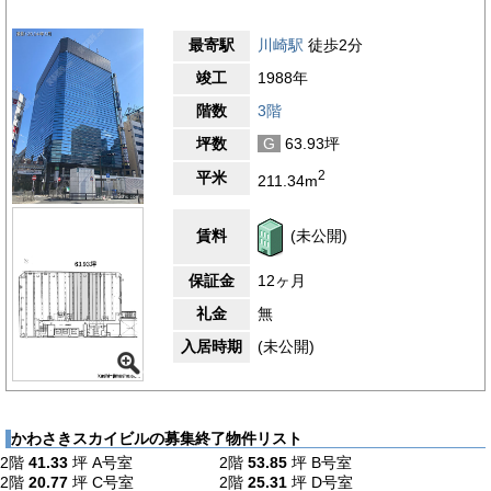
最寄駅
川崎駅
徒歩2分
竣工
1988年
階数
3階
坪数
G
63.93坪
2
平米
211.34m
賃料
(未公開)
保証金
12ヶ月
礼金
無
入居時期
(未公開)
かわさきスカイビルの募集終了物件リスト
2階
41.33
坪
A号室
2階
53.85
坪
B号室
2階
20.77
坪
C号室
2階
25.31
坪
D号室