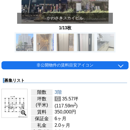
かわさきスカイビル
1/13枚
非公開物件の賃料目安アイコン
募集リスト
階数
3階
坪数
G
35.57
坪
2
(平米)
(117.59
m
)
賃料
350,000
円
保証金
6ヶ月
礼金
2.0ヶ月