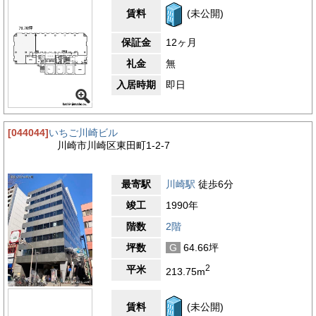
理想的なビジネス拠点といえるでしょう。
賃料
(未公開)
3.5
【評価】
保証金
12ヶ月
駅からの距離
礼金
無
設備
入居時期
即日
耐震性
エントランス
[044044]
いちご川崎ビル
川崎市川崎区東田町1-2-7
最寄駅
川崎駅
徒歩6分
竣工
1990年
階数
2階
坪数
G
64.66坪
2
平米
213.75m
賃料
(未公開)