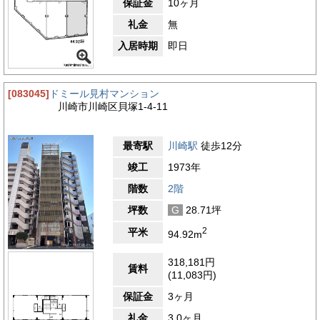
保証金
10ヶ月
礼金
無
入居時期
即日
[083045]
ドミール見村マンション
川崎市川崎区貝塚1-4-11
最寄駅
川崎駅
徒歩12分
竣工
1973年
階数
2階
坪数
G
28.71坪
2
平米
94.92m
318,181円
賃料
(11,083円)
保証金
3ヶ月
礼金
3.0ヶ月