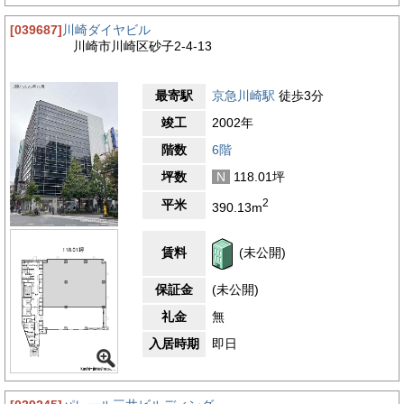
[039687]
川崎ダイヤビル
川崎市川崎区砂子2-4-13
最寄駅
京急川崎駅
徒歩3分
竣工
2002年
階数
6階
坪数
N
118.01坪
2
平米
390.13m
賃料
(未公開)
保証金
(未公開)
礼金
無
入居時期
即日