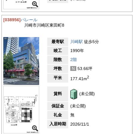
[038956]
パレール
川崎市川崎区東田町8
最寄駅
川崎駅
徒歩5分
竣工
1990年
階数
2階
坪数
N
53.66坪
2
平米
177.41m
賃料
(未公開)
保証金
(未公開)
礼金
無
入居時期
2026/11/1