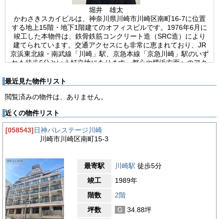
堀井 雄太
かわさきスカイビルは、神奈川県川崎市川崎区南町16-7に位置
する地上15階・地下1階建てのオフィスビルです。1976年6月に
竣工した本物件は、鉄骨鉄筋コンクリート造（SRC造）により
建てられています。交通アクセスにも非常に恵まれており、JR
京浜東北線・南武線「川崎」駅、京急本線「京急川崎」駅のいず
れも徒歩6分という好立地にあります。都心や横浜方面へのアク
セスも良好で、通勤や外出、顧客対応において大きな利便性を発
揮します。駅からフラットな道のりでアクセスできるため、天候
最近見た物件リスト
の悪い日でも移動がスムーズです。ビルにはエレベーターが1基
閲覧済みの物件は、ありません。
設置されており、各フロアへの移動がスムーズに行えます。室内
はタイルカーペット仕様です。空調は個別空調方式を採用してお
近くの物件リスト
り、テナントごと、時間帯ごとの柔軟な温度管理が可能です。ま
た、男女別トイレは室外に設置されており、プライバシーにも配
[058543]
日神パレステージ川崎
慮されています。通信環境についても、光ファイバーの引き込み
川崎市川崎区南町15-3
が可能となっており、高速インターネット回線を必要とする業務
にも対応できます。IT系の企業や通信インフラに依存する業種に
とっても、安心して業務を展開できる環境が整っています。さら
最寄駅
川崎駅
徒歩5分
に、かわさきスカイビルは24時間使用可能であるため、業務時
間の自由度が高く、フレックス勤務や夜間稼働を行う企業、ある
竣工
1989年
いは緊急対応が求められる業種にも適しています。総じて、かわ
さきスカイビルはアクセス性・設備面・フレキシビリティに優れ
階数
2階
たオフィスビルであり、さまざまな業種に対応できる実用性の高
坪数
G
34.88坪
い物件です。川崎エリアでの本格的な事業展開を目指す企業にと