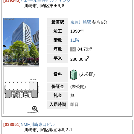
[039245]
パレール三井ビルディング
川崎市川崎区東田町8
最寄駅
京急川崎駅
徒歩6分
竣工
1990年
階数
11階
坪数
N
84.79坪
2
平米
280.30m
賃料
(未公開)
保証金
(未公開)
礼金
無
入居時期
即日
[038951]
NMF川崎東口ビル
川崎市川崎区駅前本町3-1