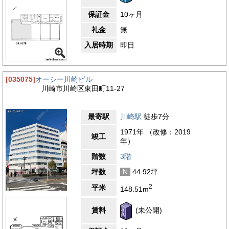
保証金
10ヶ月
礼金
無
入居時期
即日
[035075]
オーシー川崎ビル
川崎市川崎区東田町11-27
最寄駅
川崎駅
徒歩7分
1971年 （改修：2019
竣工
年）
階数
3階
坪数
N
44.92坪
2
平米
148.51m
賃料
(未公開)