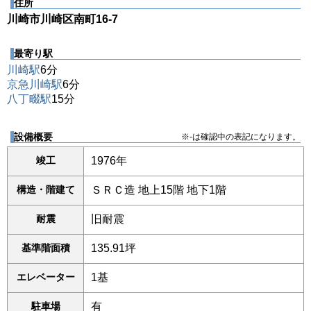
住所
川崎市川崎区南町16-7
最寄り駅
川崎駅
6分
京急川崎駅
6分
八丁畷駅
15分
設備概要
※-は確認中の表記になります。
竣工
1976年
構造・階建て
ＳＲＣ造 地上15階 地下1階
耐震
旧耐震
基準階面積
135.91坪
エレベーター
1基
駐車場
有