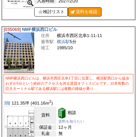
入居時期
2027/2/20
検討リスト
賃料を
確認
[035069]
NMF横浜西口ビル
住所
横浜市西区北幸1-11-11
最寄駅
横浜駅
5分
竣工
1985/10
NMF横浜西口ビルは、横浜市西区北幸1丁目に位置し、横浜駅西口から徒歩
わずか5分という絶好のアクセスを誇る賃貸オフィスビルです。日本有数の
巨大ターミナル駅である横浜駅には複数の路線が乗り…
2
3階
121.35
坪
(401.16
m
)
相談
賃料
賃料を知りたい
保証金
12ヶ月
礼金
無