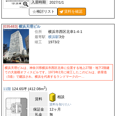
入居時期
2027/1/1
検討リスト
賃料を
確認
[035483]
横浜天理ビル
住所
横浜市西区北幸1-4-1
最寄駅
横浜駅
3分
竣工
1973/2
横浜天理ビルは、神奈川県横浜市西区北幸に位置する地上27階・地下2階建
ての大規模オフィスビルです。1973年2月に竣工したこのビルは、鉄骨造
（S造）で建設され、横浜を代表するランドマークの一…
2
11階
124.65
坪
(412.08
m
)
相談
賃料
賃料を知りたい
保証金
12ヶ月
礼金
無