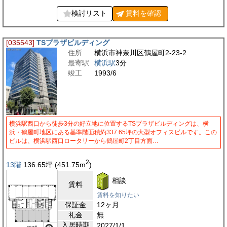
検討リスト
賃料を
確認
[035543]
TSプラザビルディング
住所
横浜市神奈川区鶴屋町2-23-2
最寄駅
横浜駅
3分
竣工
1993/6
横浜駅西口から徒歩3分の好立地に位置するTSプラザビルディングは、横
浜・鶴屋町地区にある基準階面積約337.65坪の大型オフィスビルです。この
ビルは、横浜駅西口ロータリーから鶴屋町2丁目方面…
2
13階
136.65
坪
(451.75
m
)
相談
賃料
賃料を知りたい
保証金
12ヶ月
礼金
無
入居時期
2027/1/1