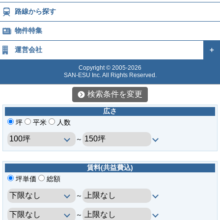
路線から探す
物件特集
運営会社
＋
Copyright © 2005-2026
SAN-ESU Inc. All Rights Reserved.
検索条件を変更
広さ
坪
平米
人数
～
賃料(共益費込)
坪単価
総額
～
～