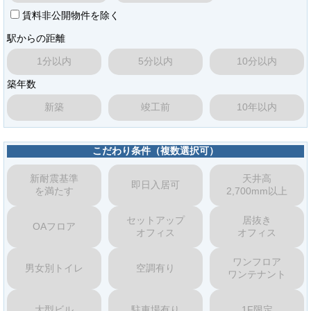
賃料非公開物件を除く
駅からの距離
1分以内
5分以内
10分以内
築年数
新築
竣工前
10年以内
こだわり条件（複数選択可）
新耐震基準
天井高
即日入居可
を満たす
2,700mm以上
セットアップ
居抜き
OAフロア
オフィス
オフィス
ワンフロア
男女別トイレ
空調有り
ワンテナント
大型ビル
駐車場有り
1F限定