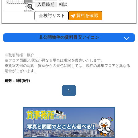
入居時期
相談
検討リスト
賃料を
確認
非公開物件の賃料目安アイコン
※取引態様：媒介
※フロア図面と現況が異なる場合は現況を優先いたします。
※貸室内部の写真・貸室からの景色に関しては、現在の募集フロアと異なる
場合がございます。
総数：
5
棟(5件)
1