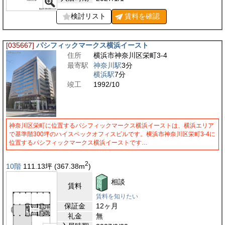
検討リスト
賃料を
確認
[035667]
パシフィックマークス横浜イースト
住所
横浜市神奈川区栄町3-4
最寄駅
神奈川駅
3分
横浜駅
7分
竣工
1992/10
神奈川区栄町に位置するパシフィックマークス横浜イーストは、横浜エリア
で基準階300坪のハイスペックオフィスビルです。横浜市神奈川区栄町3-4に
位置するパシフィックマークス横浜イーストです…
2
10階
111.13
坪
(367.38
m
)
相談
賃料
賃料を知りたい
保証金
12ヶ月
礼金
無