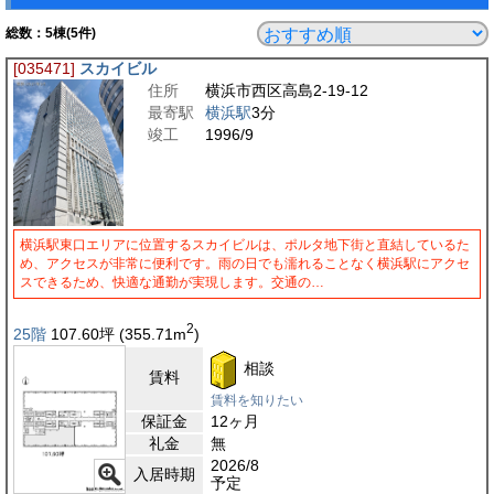
総数：
5
棟(5件)
[035471]
スカイビル
住所
横浜市西区高島2-19-12
最寄駅
横浜駅
3分
竣工
1996/9
横浜駅東口エリアに位置するスカイビルは、ポルタ地下街と直結しているた
め、アクセスが非常に便利です。雨の日でも濡れることなく横浜駅にアクセ
スできるため、快適な通勤が実現します。交通の…
2
25階
107.60
坪
(355.71
m
)
相談
賃料
賃料を知りたい
保証金
12ヶ月
礼金
無
2026/8
入居時期
予定