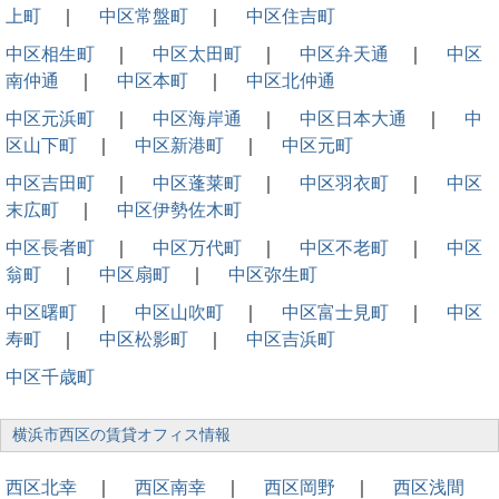
上町
｜
中区常盤町
｜
中区住吉町
中区相生町
｜
中区太田町
｜
中区弁天通
｜
中区
南仲通
｜
中区本町
｜
中区北仲通
中区元浜町
｜
中区海岸通
｜
中区日本大通
｜
中
区山下町
｜
中区新港町
｜
中区元町
中区吉田町
｜
中区蓬莱町
｜
中区羽衣町
｜
中区
末広町
｜
中区伊勢佐木町
中区長者町
｜
中区万代町
｜
中区不老町
｜
中区
翁町
｜
中区扇町
｜
中区弥生町
中区曙町
｜
中区山吹町
｜
中区富士見町
｜
中区
寿町
｜
中区松影町
｜
中区吉浜町
中区千歳町
横浜市西区の賃貸オフィス情報
西区北幸
｜
西区南幸
｜
西区岡野
｜
西区浅間