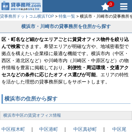
0
貸事務所ドットコム横浜TOP
>
特集一覧
> 横浜市・川崎市の貸事務所
横浜市・川崎市の貸事務所を住所から探す
区・町名など細かなエリアごとに賃貸オフィス物件を絞り込
んで検索
できます。希望エリアが明確な方や、地域密着型で
拠点を構えたい企業様に最適な機能です。横浜市内（中区・
西区・港北区など）や川崎市内（川崎区・中原区など）の物
件情報を豊富に掲載しており、
利便性・周辺環境・交通アク
セスなどの条件に応じたオフィス選びが可能
。エリアの特性
を活かした理想の貸事務所探しをサポートします。
横浜市の住所から探す
横浜市中区の賃貸オフィス情報
中区桜木町
｜
中区港町
｜
中区真砂町
｜
中区尾