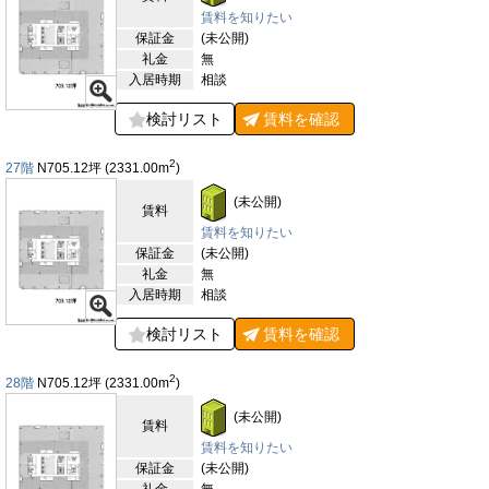
賃料を知りたい
保証金
(未公開)
礼金
無
入居時期
相談
検討リスト
賃料を
確認
2
27階
N705.12
坪
(2331.00
m
)
(未公開)
賃料
賃料を知りたい
保証金
(未公開)
礼金
無
入居時期
相談
検討リスト
賃料を
確認
2
28階
N705.12
坪
(2331.00
m
)
(未公開)
賃料
賃料を知りたい
保証金
(未公開)