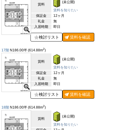
(未公開)
賃料
置しており、国内外から訪れるゲストを迎える際にも大変利便性
が高い環境です。観光資源が豊富なことは、企業活動においても
賃料を知りたい
ブランド力や来客対応の面で大きな強みとなるでしょう。歴史と
保証金
12ヶ月
革新が交差する関内エリアに位置することで、ビジネスとライフ
礼金
無
スタイルの双方に優れた環境を提供する立地となっています。
入居時期
即日
【評価】
検討リスト
賃料を
確認
駅からの距離
2
17階
N186.00
坪
(614.88
m
)
設備
(未公開)
耐震性
賃料
賃料を知りたい
エントランス
保証金
12ヶ月
礼金
無
入居時期
即日
検討リスト
賃料を
確認
2
18階
N186.00
坪
(614.88
m
)
(未公開)
賃料
賃料を知りたい