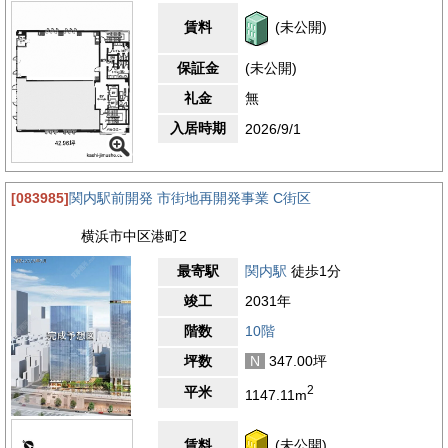
賃料
(未公開)
保証金
(未公開)
礼金
無
入居時期
2026/9/1
[083985]
関内駅前開発 市街地再開発事業 C街区
横浜市中区港町2
最寄駅
関内駅
徒歩1分
竣工
2031年
階数
10階
坪数
N
347.00坪
2
平米
1147.11m
賃料
(未公開)