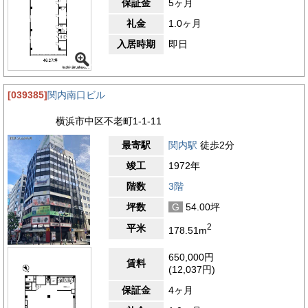
保証金
5ヶ月
礼金
1.0ヶ月
入居時期
即日
[039385]
関内南口ビル
横浜市中区不老町1-1-11
最寄駅
関内駅
徒歩2分
竣工
1972年
階数
3階
坪数
G
54.00坪
2
平米
178.51m
650,000円
賃料
(12,037円)
保証金
4ヶ月