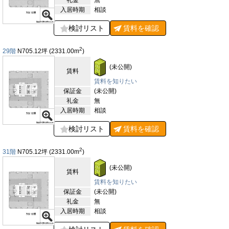
礼金
無
入居時期
相談
検討リスト
賃料を
確認
2
29階
N705.12
坪
(2331.00
m
)
(未公開)
賃料
賃料を知りたい
保証金
(未公開)
礼金
無
入居時期
相談
検討リスト
賃料を
確認
2
31階
N705.12
坪
(2331.00
m
)
(未公開)
賃料
賃料を知りたい
保証金
(未公開)
礼金
無
入居時期
相談