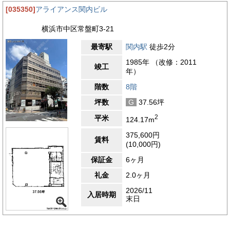
[035350]
アライアンス関内ビル
横浜市中区常盤町3-21
最寄駅
関内駅
徒歩2分
1985年 （改修：2011
竣工
年）
階数
8階
坪数
G
37.56坪
2
平米
124.17m
375,600円
賃料
(10,000円)
保証金
6ヶ月
礼金
2.0ヶ月
2026/11
入居時期
末日