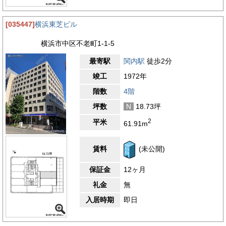
[035447]
横浜東芝ビル
横浜市中区不老町1-1-5
最寄駅
関内駅
徒歩2分
竣工
1972年
階数
4階
坪数
N
18.73坪
2
平米
61.91m
賃料
(未公開)
保証金
12ヶ月
礼金
無
入居時期
即日