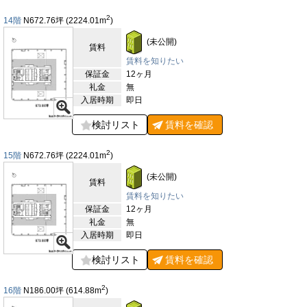
な移動をサポートします。ビル全体で228台収容可能な駐車場を
完備している点も大きな魅力で、車通勤や来客対応にも柔軟に対
2
14階
N672.76
坪
(2224.01
m
)
応可能です。加えて、光ファイバー回線の導入により高速通信環
境が整っており、ハイレベルなITインフラを求める企業にも最適
(未公開)
賃料
です。セキュリティ面では機械警備を導入し、24時間体制で安
心して利用できる環境を提供。使用時間の制限もないため、フレ
賃料を知りたい
キシブルな働き方や多様な業態に対応できます。「BASE GATE
保証金
12ヶ月
横浜関内タワー」は、最新のオフィス仕様と安心の設備を兼ね備
礼金
無
えたランドマーク的存在として、多様なビジネスの拠点にふさわ
入居時期
即日
しいビルです。
検討リスト
賃料を
確認
【周辺ガイド】
BASE GATE横浜関内タワーは、横浜の中心エリアである関内に
2
15階
N672.76
坪
(2224.01
m
)
誕生する大規模複合タワーで、周辺は横浜らしい都市機能と歴史
的な趣をあわせ持つ環境に恵まれています。周辺一帯には、横浜
(未公開)
市役所や神奈川県庁などの行政機関が集積しており、ビジネスの
賃料
拠点として高い信頼性と利便性を備えています。また、銀行や郵
賃料を知りたい
便局といった金融機関も徒歩圏内に多数揃っており、日常の事務
保証金
12ヶ月
手続きや企業活動をスムーズに行える点も魅力です。さらに、建
礼金
無
物の周辺には横浜スタジアムや横浜公園、日本大通りといった地
入居時期
即日
域を象徴するスポットが広がり、緑豊かな環境と開放的な景観を
享受することができます。昼休みや仕事終わりのリフレッシュに
検討リスト
賃料を
確認
も最適で、都市で働きながら自然や文化を感じられる稀有な立地
です。周辺には飲食店やカフェも数多く、ビジネスランチから接
2
16階
N186.00
坪
(614.88
m
)
待、仕事帰りの会食まで幅広いシーンに対応できる選択肢が揃っ
ています。また、横浜中華街やみなとみらい地区も徒歩圏内に位