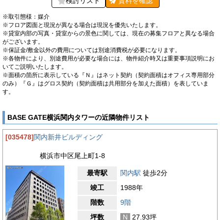
検討リスト
賃料を
確認
※取引態様：媒介
※フロア図面と現況が異なる場合は現況を優先いたします。
※貸室内部の写真・貸室からの景色に関しては、現在の募集フロアと異なる場合
がございます。
※保証金/敷金以外の費用については別途消費税が必要になります。
※各物件により、別途費用が必要な場合には、物件紹介時又は重要事項説明にお
いてご説明いたします。
※面積の箇所に表示している『Ｎ』はネット契約（契約面積はオフィス専用部分
のみ）『Ｇ』はグロス契約（契約面積は共用部分を加えた面積）を表していま
す。
BASE GATE横浜関内タワーの近隣物件リスト
[035478]
関内新井ビルディング
横浜市中区尾上町1-8
最寄駅
関内駅
徒歩2分
竣工
1988年
階数
9階
坪数
N
27.93坪