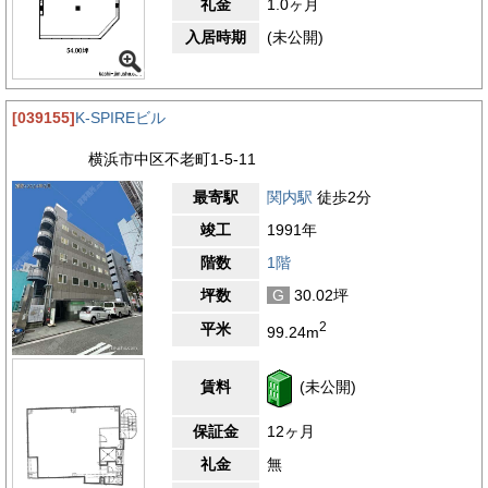
礼金
1.0ヶ月
入居時期
(未公開)
[039155]
K-SPIREビル
横浜市中区不老町1-5-11
最寄駅
関内駅
徒歩2分
竣工
1991年
階数
1階
坪数
G
30.02坪
2
平米
99.24m
賃料
(未公開)
保証金
12ヶ月
礼金
無