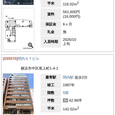
2
平米
116.02m
561,600円
賃料
(16,000円)
保証金
6ヶ月
礼金
無
2026/10
入居時期
上旬
[035570]
関内ＳＴビル
横浜市中区尾上町1-4-1
最寄駅
関内駅
徒歩2分
竣工
1987年
階数
5階
坪数
N
42.96坪
2
平米
142.02m