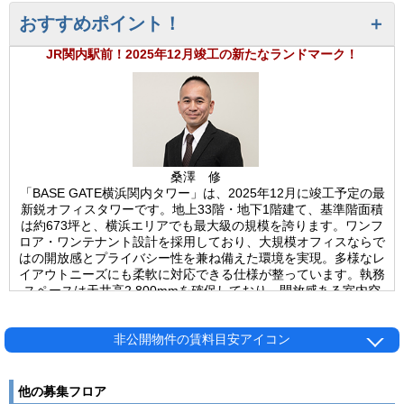
おすすめポイント！
JR関内駅前！2025年12月竣工の新たなランドマーク！
桑澤 修
「BASE GATE横浜関内タワー」は、2025年12月に竣工予定の最
新鋭オフィスタワーです。地上33階・地下1階建て、基準階面積
は約673坪と、横浜エリアでも最大級の規模を誇ります。ワンフ
ロア・ワンテナント設計を採用しており、大規模オフィスならで
はの開放感とプライバシー性を兼ね備えた環境を実現。多様なレ
イアウトニーズにも柔軟に対応できる仕様が整っています。執務
スペースは天井高2,800mmを確保しており、開放感ある室内空
間が特徴です。また、OAフロアや個別空調を完備しており、快
適で効率的なオフィス環境を提供します。さらに、室外には男女
別トイレを設置することで、利便性と清潔感を高めています。最
非公開物件の賃料目安アイコン
新の建築基準に準拠した新耐震・制震構造を採用し、安心・安全
の観点からも信頼できるビルです。設備面では、11基のエレベ
ーターを備えており、大規模オフィス特有の混雑を緩和し、円滑
他の募集フロア