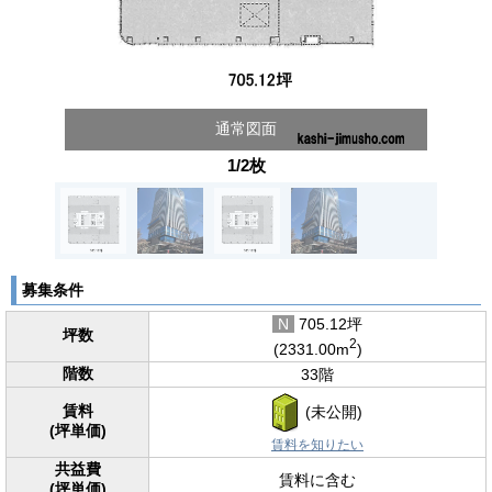
通常図面
1/2枚
募集条件
N
705.12坪
坪数
2
(2331.00m
)
階数
33階
賃料
(未公開)
(坪単価)
賃料を知りたい
共益費
賃料に含む
(坪単価)