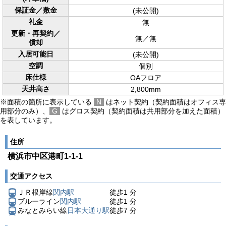
保証金／敷金
(未公開)
礼金
無
更新・再契約／
無／無
償却
入居可能日
(未公開)
空調
個別
床仕様
OAフロア
天井高さ
2,800mm
※面積の箇所に表示している
N
はネット契約（契約面積はオフィス専
用部分のみ）、
G
はグロス契約（契約面積は共用部分を加えた面積）
を表しています。
住所
横浜市中区港町1-1-1
交通アクセス
ＪＲ根岸線
関内駅
徒歩
1
分
ブルーライン
関内駅
徒歩
1
分
みなとみらい線
日本大通り駅
徒歩
7
分