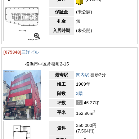
保証金
(未公開)
礼金
無
入居時期
(未公開)
[075348]
三洋ビル
横浜市中区常盤町2-15
最寄駅
関内駅
徒歩2分
竣工
1969年
階数
3階
坪数
G
46.27坪
2
平米
152.96m
350,000円
賃料
(7,564円)