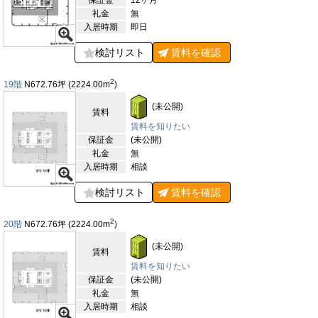
保証金
12ヶ月
礼金
無
入居時期
即日
検討リスト
賃料を
確認
2
19階
N672.76
坪
(2224.00
m
)
(未公開)
賃料
賃料を知りたい
保証金
(未公開)
礼金
無
入居時期
相談
検討リスト
賃料を
確認
2
20階
N672.76
坪
(2224.00
m
)
(未公開)
賃料
賃料を知りたい
保証金
(未公開)
礼金
無
入居時期
相談