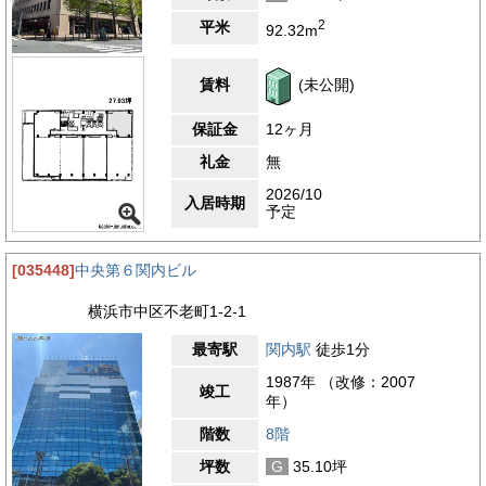
2
平米
92.32m
賃料
(未公開)
保証金
12ヶ月
礼金
無
2026/10
入居時期
予定
[035448]
中央第６関内ビル
横浜市中区不老町1-2-1
最寄駅
関内駅
徒歩1分
1987年 （改修：2007
竣工
年）
階数
8階
坪数
G
35.10坪