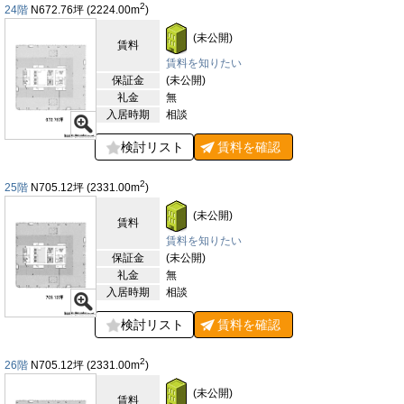
2
24階
N672.76
坪
(2224.00
m
)
(未公開)
賃料
賃料を知りたい
保証金
(未公開)
礼金
無
入居時期
相談
検討リスト
賃料を
確認
2
25階
N705.12
坪
(2331.00
m
)
(未公開)
賃料
賃料を知りたい
保証金
(未公開)
礼金
無
入居時期
相談
検討リスト
賃料を
確認
2
26階
N705.12
坪
(2331.00
m
)
(未公開)
賃料