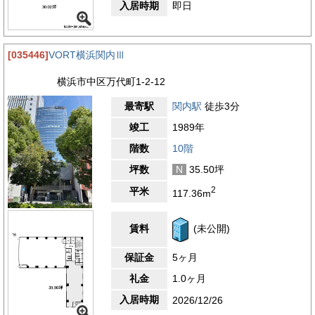
入居時期
即日
[035446]
VORT横浜関内Ⅲ
横浜市中区万代町1-2-12
最寄駅
関内駅
徒歩3分
竣工
1989年
階数
10階
坪数
N
35.50坪
2
平米
117.36m
賃料
(未公開)
保証金
5ヶ月
礼金
1.0ヶ月
入居時期
2026/12/26