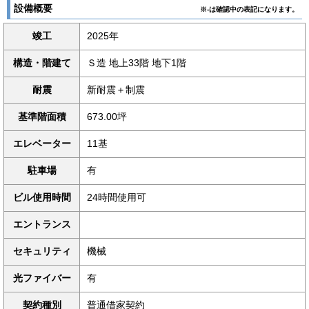
設備概要
※-は確認中の表記になります。
竣工
2025年
構造・階建て
Ｓ造 地上33階 地下1階
耐震
新耐震＋制震
基準階面積
673.00坪
エレベーター
11基
駐車場
有
ビル使用時間
24時間使用可
エントランス
セキュリティ
機械
光ファイバー
有
契約種別
普通借家契約