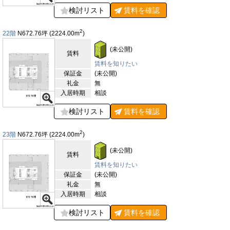
検討リスト
賃料を
確認
2
22階
N672.76
坪
(2224.00
m
)
(未公開)
賃料
賃料を知りたい
保証金
(未公開)
礼金
無
入居時期
相談
検討リスト
賃料を
確認
2
23階
N672.76
坪
(2224.00
m
)
(未公開)
賃料
賃料を知りたい
保証金
(未公開)
礼金
無
入居時期
相談
検討リスト
賃料を
確認