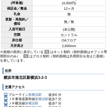
(坪単価)
(4,000円)
保証金／敷金
12ヶ月
礼金
無
更新・再契約／
無／無
償却
入居可能日
(未公開)
空調
セントラル
床仕様
OAフロア
天井高さ
2,600mm
※面積の箇所に表示している
N
はネット契約（契約面積はオフィス専
用部分のみ）、
G
はグロス契約（契約面積は共用部分を加えた面積）
を表しています。
住所
横浜市港北区新横浜3-2-3
交通アクセス
ブルーライン
新横浜駅
徒歩
6
分
ＪＲ東海道新幹線
新横浜駅
徒歩
7
分
ＪＲ横浜線
新横浜駅
徒歩
7
分