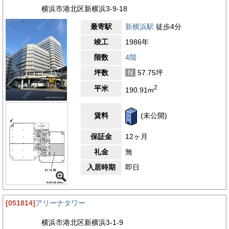
横浜市港北区新横浜3-9-18
最寄駅
新横浜駅
徒歩4分
竣工
1986年
階数
4階
坪数
N
57.75坪
2
平米
190.91m
賃料
(未公開)
保証金
12ヶ月
礼金
無
入居時期
即日
[051814]
アリーナタワー
横浜市港北区新横浜3-1-9