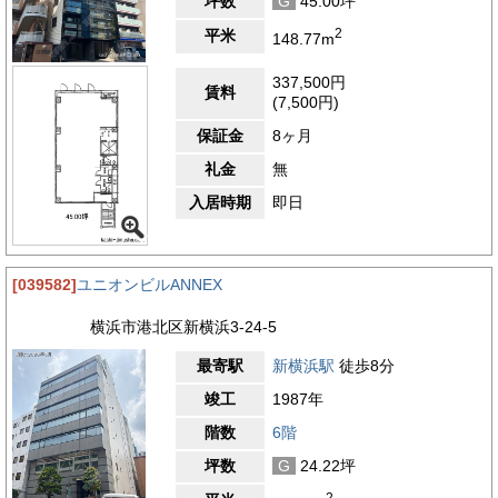
坪数
G
45.00坪
2
平米
148.77m
337,500円
賃料
(7,500円)
保証金
8ヶ月
礼金
無
入居時期
即日
[039582]
ユニオンビルANNEX
横浜市港北区新横浜3-24-5
最寄駅
新横浜駅
徒歩8分
竣工
1987年
階数
6階
坪数
G
24.22坪
2