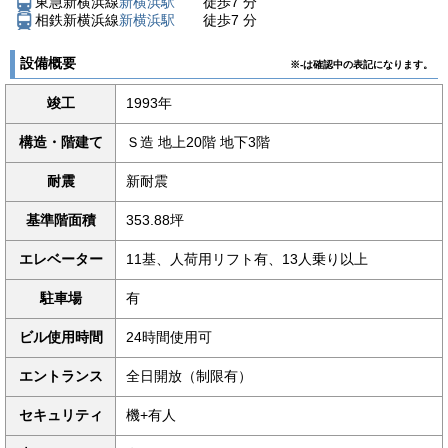
東急新横浜線
新横浜駅
徒歩
7
分
相鉄新横浜線
新横浜駅
徒歩
7
分
設備概要
※-は確認中の表記になります。
竣工
1993年
構造・階建て
Ｓ造 地上20階 地下3階
耐震
新耐震
基準階面積
353.88坪
エレベーター
11基、人荷用リフト有、13人乗り以上
駐車場
有
ビル使用時間
24時間使用可
エントランス
全日開放（制限有）
セキュリティ
機+有人