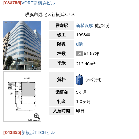
[038755]
VORT新横浜ビル
横浜市港北区新横浜3-2-6
最寄駅
新横浜駅
徒歩6分
竣工
1993年
階数
8階
坪数
G
64.57坪
2
平米
213.46m
賃料
(未公開)
保証金
5ヶ月
礼金
1.0ヶ月
入居時期
即日
[043855]
新横浜TECHビル