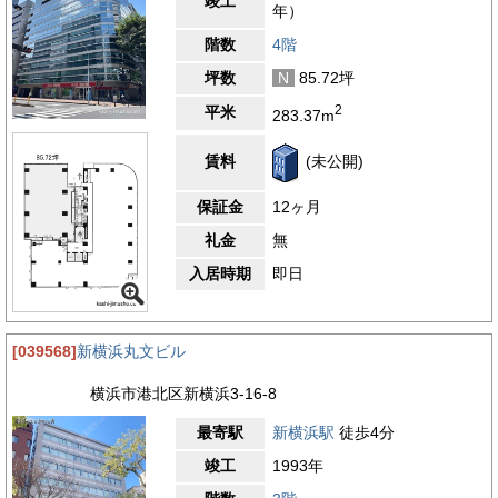
竣工
年）
階数
4階
坪数
N
85.72坪
2
平米
283.37m
賃料
(未公開)
保証金
12ヶ月
礼金
無
入居時期
即日
[039568]
新横浜丸文ビル
横浜市港北区新横浜3-16-8
最寄駅
新横浜駅
徒歩4分
竣工
1993年