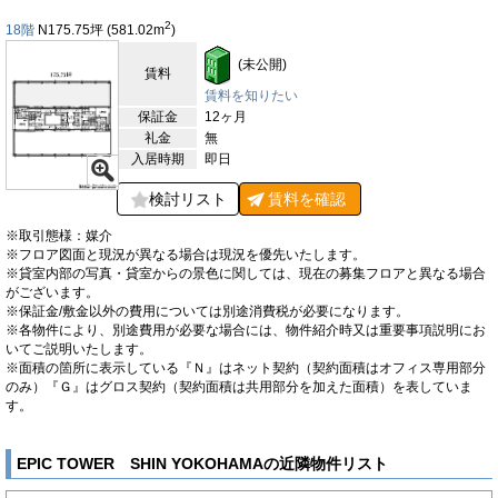
各地への移動もスムーズに行えます。将来的には私鉄の乗り入れ
2
18階
N175.75
坪
(581.02
m
)
も予定されており、ますます利便性が高まることが期待されてい
ます。周囲には公園や緑地も点在しており、仕事の合間にリフレ
(未公開)
賃料
ッシュできるスポットも豊富です。こうした自然環境が整ってい
ることで、オフィス勤務者にとっても快適なワークライフを実現
賃料を知りたい
できます。
保証金
12ヶ月
礼金
無
【評価】
入居時期
即日
駅からの距離
検討リスト
賃料を
確認
設備
※取引態様：媒介
耐震性
※フロア図面と現況が異なる場合は現況を優先いたします。
※貸室内部の写真・貸室からの景色に関しては、現在の募集フロアと異なる場合
エントランス
がございます。
※保証金/敷金以外の費用については別途消費税が必要になります。
※各物件により、別途費用が必要な場合には、物件紹介時又は重要事項説明にお
いてご説明いたします。
※面積の箇所に表示している『Ｎ』はネット契約（契約面積はオフィス専用部分
のみ）『Ｇ』はグロス契約（契約面積は共用部分を加えた面積）を表していま
す。
EPIC TOWER SHIN YOKOHAMAの近隣物件リスト