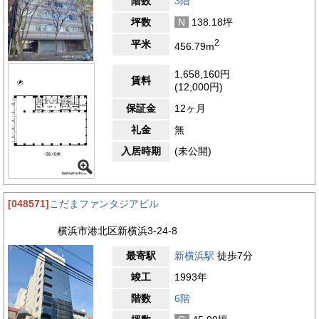
階数
3階
坪数
N
138.18坪
2
平米
456.79m
1,658,160円
賃料
(12,000円)
保証金
12ヶ月
礼金
無
入居時期
(未公開)
[048571]
こだまファンタジアビル
横浜市港北区新横浜3-24-8
最寄駅
新横浜駅
徒歩7分
竣工
1993年
階数
6階