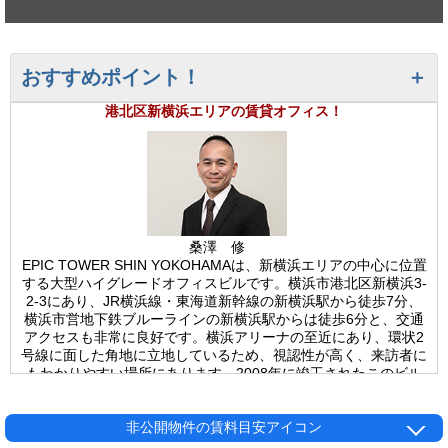
おすすめポイント！
港北区新横浜エリアの賃貸オフィス！
桑澤 修
EPIC TOWER SHIN YOKOHAMAは、新横浜エリアの中心に位置
する大型ハイグレードオフィスビルです。横浜市港北区新横浜3-
2-3にあり、JR横浜線・東海道新幹線の新横浜駅から徒歩7分、
横浜市営地下鉄ブルーラインの新横浜駅からは徒歩6分と、交通
アクセスも非常に良好です。横浜アリーナの至近にあり、環状2
号線に面した角地に立地しているため、視認性が高く、来訪者に
もわかりやすい場所にあります。2008年に竣工されたこのビル
は、鉄骨造（一部鉄骨鉄筋コンクリート造）で、地下3階、地上
20階建てとなっています。新耐震基準を満たしており、安心し
て利用できる構造です。エレベーターは、乗用17人乗りが8基、
非公開物件の賃料目安アイコン
非常用24人乗りが2基、駐車場用9人乗りが1基と、合計11基が設