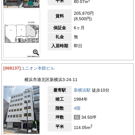
平米
80.07m
205,870円
賃料
(8,500円)
保証金
6ヶ月
礼金
無
入居時期
即日
[068137]
ユニオン本館ビル
横浜市港北区新横浜3-24-11
最寄駅
新横浜駅
徒歩10分
竣工
1984年
階数
4階
坪数
G
34.50坪
2
平米
114.05m