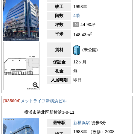
竣工
1993年
階数
4階
坪数
N
44.90坪
2
平米
148.43m
賃料
(未公開)
保証金
12ヶ月
礼金
無
入居時期
即日
[035604]
メットライフ新横浜ビル
横浜市港北区新横浜3-8-11
最寄駅
新横浜駅
徒歩3分
1988年 （改修：2008