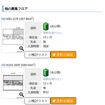
置されており、スムーズな移動が可能です。また、115台収容可
能な駐車場も完備されています。吹き抜けのエントランスホール
他の募集フロア
には、木材が使われたデザインが施されており、落ち着いた高級
感が漂います。さらに、緑があしらわれた空間は、自然を感じら
2
9階
N93.12
坪
(307.86
m
)
れる心地よい環境を提供しています。セキュリティ面では、機械
警備と有人警備の併用に加え、高層階用にはフラッパーゲートが
(未公開)
賃料
設置されており、安心して利用できます。基準階の貸室面積は
353.88坪で、天井高はゆとりある2,600mmです。空調はセント
賃料を知りたい
ラル空調が完備されており、OAフロアや光ファイバーの導入も
保証金
12ヶ月
済んでいます。各フロアには共用の給湯室と男女別のトイレが設
礼金
無
置されており、快適なオフィス環境が整っています。新幹線を利
入居時期
相談
用したアクセスの良さに加え、私鉄の乗り入れも進んでおり、ま
すます注目される新横浜エリアのハイグレード物件です。
検討リスト
賃料を
確認
【周辺ガイド】
2
9階
N181.36
坪
(599.54
m
)
EPIC TOWER SHIN YOKOHAMAが位置する新横浜エリアは、ビ
ジネスや文化の中心地としての魅力を持っています。周辺には多
(未公開)
くの商業施設、飲食店、宿泊施設が集まり、働く人々や来訪者に
賃料
とって非常に便利な環境です。すぐ近くには横浜アリーナがあ
賃料を知りたい
り、コンサートやスポーツイベントなどが開催されるため、ビジ
保証金
12ヶ月
ネスの合間に楽しめるエンターテインメントの拠点としても利用
礼金
無
されています。また、アリーナの周囲には多彩な飲食店が揃って
入居時期
即日
おり、ランチや仕事帰りの食事にも困りません。さらに、新横浜
駅周辺は交通の要所であり、JR横浜線や東海道新幹線の利用が
検討リスト
賃料を
確認
可能です。このため、都心部へのアクセスも非常に良好で、全国