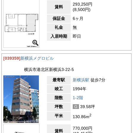
293,250円
賃料
(8,500円)
保証金
6ヶ月
礼金
無
入居時期
即日
[039359]
新横浜メグロビル
横浜市港北区新横浜3-22-5
最寄駅
新横浜駅
徒歩7分
竣工
1994年
階数
1-2階
坪数
G
39.58坪
2
平米
130.86m
770,000円
賃料