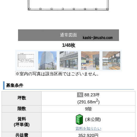
通常図面
1/48枚
※室内の写真は該当区画ではございません。
募集条件
N
88.23坪
坪数
2
(291.68m
)
階数
9階
賃料
(未公開)
(坪単価)
賃料を知りたい
共益費
352,920円