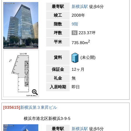
最寄駅
新横浜駅
徒歩6分
竣工
2008年
階数
9階
坪数
N
223.37坪
2
平米
735.80m
賃料
(未公開)
保証金
12ヶ月
礼金
無
入居時期
即日
[035615]
新横浜第３東昇ビル
横浜市港北区新横浜3-9-5
最寄駅
新横浜駅
徒歩5分