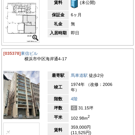
っています。総合的に見ると、PROSTYLE横浜馬車道の周辺
賃料
(未公開)
は、歴史・文化・自然・利便性のすべてが融合した理想的なロケ
ーションです。洗練された街並みと開放的な海辺の景観が調和
保証金
6ヶ月
し、横浜らしい上質な雰囲気の中で働ける環境は、企業のブラン
ド価値を高めるとともに、働く人々に快適で誇りを感じられる日
礼金
無
常をもたらすエリアといえます。
入居時期
即日
4.0
【評価】
駅からの距離
[035378]
東信ビル
設備
横浜市中区海岸通4-17
耐震性
エントランス
最寄駅
馬車道駅
徒歩2分
1974年 （改修：2006
竣工
年）
階数
4階
坪数
G
31.15坪
2
平米
102.98m
359,000円
賃料
(11,525円)