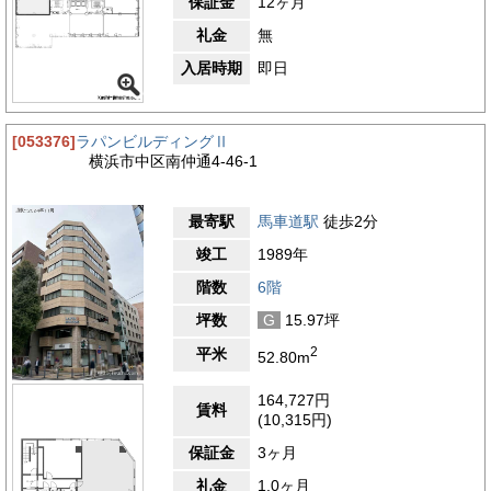
保証金
12ヶ月
礼金
無
入居時期
即日
[053376]
ラパンビルディングⅡ
横浜市中区南仲通4-46-1
最寄駅
馬車道駅
徒歩2分
竣工
1989年
階数
6階
坪数
G
15.97坪
2
平米
52.80m
164,727円
賃料
(10,315円)
保証金
3ヶ月
礼金
1.0ヶ月