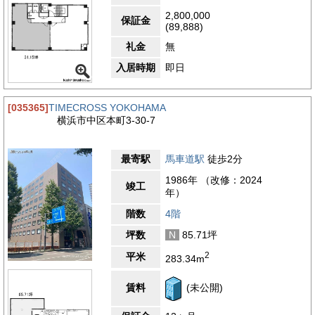
2,800,000
保証金
(89,888)
礼金
無
入居時期
即日
[035365]
TIMECROSS YOKOHAMA
横浜市中区本町3-30-7
最寄駅
馬車道駅
徒歩2分
1986年 （改修：2024
竣工
年）
階数
4階
坪数
N
85.71坪
2
平米
283.34m
賃料
(未公開)