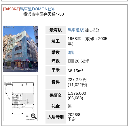
[049362]
馬車道DOMONビル
横浜市中区弁天通4-53
最寄駅
馬車道駅
徒歩2分
1968年 （改修：2005
竣工
年）
階数
3階
坪数
G
20.62坪
2
平米
68.15m
227,272円
賃料
(11,022円)
1,375,000
保証金
(66,683)
礼金
無
2026/8
入居時期
予定