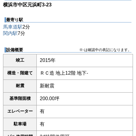
横浜市中区元浜町3-23
最寄り駅
馬車道駅
2分
関内駅
7分
設備概要
※-は確認中の表記になります。
竣工
2015年
構造・階建て
ＲＣ造 地上12階 地下-
耐震
新耐震
基準階面積
200.00坪
エレベーター
有
駐車場
有