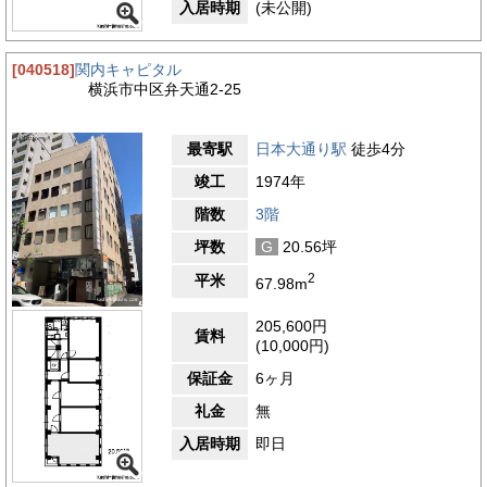
入居時期
(未公開)
[040518]
関内キャピタル
横浜市中区弁天通2-25
最寄駅
日本大通り駅
徒歩4分
竣工
1974年
階数
3階
坪数
G
20.56坪
2
平米
67.98m
205,600円
賃料
(10,000円)
保証金
6ヶ月
礼金
無
入居時期
即日