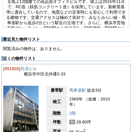
る地上12階建ての高品質オフィスビルです。竣工は2015年11月
で、RC造（鉄筋コンクリート造）を採用しています。新耐震基
準に適合しているので、地震などの災害時にも安心して利用でき
る建物です。交通アクセスは極めて良好で、みなとみらい線・馬
車道駅から徒歩2分という駅近の立地です。さらに、横浜市営地
下鉄ブルーライン・関内駅から徒歩7分、JR根岸線・関内駅から
も徒歩9分と、複数路線を利用できる利便性の高さが魅力です。
横浜駅やみなとみらいエリアはもちろん、東京方面へのアクセス
最近見た物件リスト
もスムーズで、通勤や営業活動、来客対応において非常に優れた
閲覧済みの物件は、ありません。
立地です。設備面では、エレベーターが設置されており、各フロ
アへの移動もスムーズです。光回線にも対応しており、高速で安
近くの物件リスト
定したインターネット環境を確保しています。さらに、24時間
使用制限がないため、時間を問わず業務を行うことができ、フレ
[051920]
共済ビル
キシブルな働き方にも対応可能です。加えて、敷地内には30台
横浜市中区北仲通3-33
分の駐車スペースがあります。総合的に見ると、PROSTYLE横
浜馬車道は、さまざまな企業にとって、魅力的な物件です。
最寄駅
馬車道駅
徒歩3分
【周辺ガイド】
PROSTYLE横浜馬車道は、神奈川県横浜市中区元浜町という、
1969年 （改修：2010
横浜を代表する歴史と文化の中心地に位置しています。馬車道エ
竣工
年）
リアは、横浜開港以来の歴史を色濃く残す地域として知られ、ク
ラシカルな建築物と近代的なオフィスビルが調和する街並みが広
階数
2階
がっています。周辺には「横浜市開港記念会館」や「神奈川県立
坪数
N
28.80坪
歴史博物館」など、開港の時代を象徴する歴史的建造物が点在し
ており、落ち着いた雰囲気と格式のある街の表情が感じられま
2
平米
95.21m