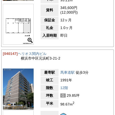
す。その一方で、再開発により新しいオフィスビルや商業施設も
増えており、伝統と先進性が共存する都市空間として発展を続け
345,600円
賃料
ています。徒歩圏内には、行政機関やビジネス関連施設も多く集
(12,000円)
まっています。横浜市役所や神奈川県庁、横浜地方裁判所などが
近くにあり、士業や法律関係、行政との取引を行う企業にとって
保証金
12ヶ月
非常に利便性の高い立地です。また、銀行や郵便局、クリニッ
礼金
1.0ヶ月
ク、ドラッグストアなどの生活関連施設も整っており、日常業務
をスムーズに行える環境が整備されています。馬車道周辺は飲食
入居時期
即日
店も充実しており、ビジネスランチや打ち合わせに利用できるカ
フェ、レストラン、ベーカリー、老舗の洋食店などが多く点在し
ています。さらに、徒歩圏には「赤レンガ倉庫」「横浜ワールド
ポーターズ」「みなとみらい21地区」といった商業・観光施設
[040147]
ヘリオス関内ビル
もあり、仕事終わりのリフレッシュや来客の接待にも便利なロケ
横浜市中区元浜町3-21-2
ーションです。特に馬車道通り沿いは、横浜らしい情緒あふれる
景観が整備され、石畳の歩道や街路樹が美しく、歩くだけでも快
適な環境が広がっています。自然環境にも恵まれており、「山下
最寄駅
馬車道駅
徒歩3分
公園」や「象の鼻パーク」などの海沿いの公園が徒歩圏内にあり
ます。海風を感じながら散歩や休憩ができる場所が多く、ビジネ
竣工
1991年
ス街にありながらも自然を感じられる環境は、働く人々にとって
階数
12階
大きな魅力です。昼休みや仕事終わりにリフレッシュできる憩い
の場として、多くの人々に親しまれています。また、関内駅方面
坪数
G
29.85坪
に向かえば、横浜スタジアムや伊勢佐木町商店街などのにぎやか
なエリアも近く、仕事と生活のバランスを取りやすい立地です。
2
平米
98.67m
横浜の中心地でありながら、落ち着いた街並みと利便性が共存す
る環境は、オフィスワーカーにとって非常に働きやすい条件が揃