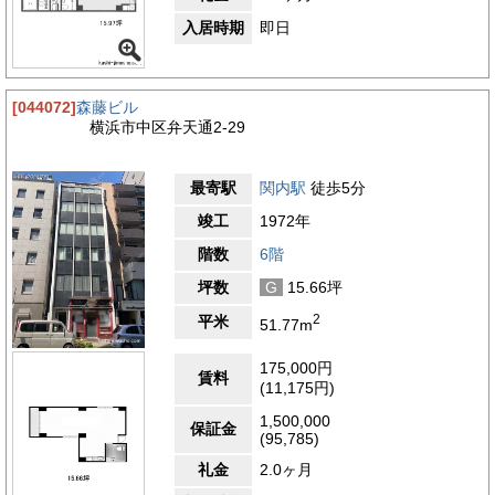
入居時期
即日
[044072]
森藤ビル
横浜市中区弁天通2-29
最寄駅
関内駅
徒歩5分
竣工
1972年
階数
6階
坪数
G
15.66坪
2
平米
51.77m
175,000円
賃料
(11,175円)
1,500,000
保証金
(95,785)
礼金
2.0ヶ月