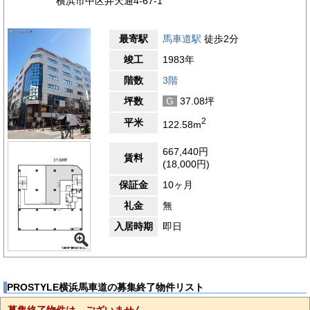
横浜市中区弁天通4-67-1
最寄駅
馬車道駅
徒歩2分
竣工
1983年
階数
3階
坪数
G
37.08坪
2
平米
122.58m
667,440円
賃料
(18,000円)
保証金
10ヶ月
礼金
無
入居時期
即日
PROSTYLE横浜馬車道の募集終了物件リスト
募集終了物件は、ございません。