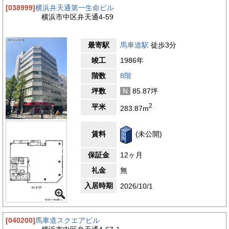
[038999]
横浜弁天通第一生命ビル
横浜市中区弁天通4-59
最寄駅
馬車道駅
徒歩3分
竣工
1986年
階数
8階
坪数
N
85.87坪
2
平米
283.87m
賃料
(未公開)
保証金
12ヶ月
礼金
無
入居時期
2026/10/1
[040200]
馬車道スクエアビル