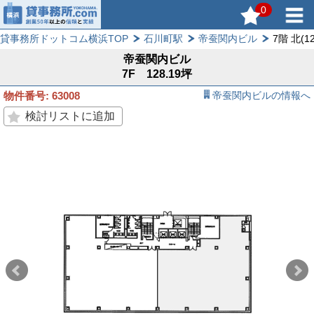
0
貸事務所ドットコム横浜TOP
石川町駅
帝蚕関内ビル
7階 北(12
帝蚕関内ビル
7F 128.19坪
物件番号: 63008
帝蚕関内ビルの情報へ
検討リストに追加