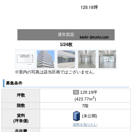
通常図面
1/24枚
※室内の写真は該当区画ではございません。
募集条件
N
128.19坪
坪数
2
(423.77m
)
階数
7階
賃料
(未公開)
(坪単価)
賃料を知りたい
共益費