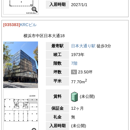
入居時期
2027/1/1
[035383]
KRCビル
横浜市中区日本大通18
最寄駅
日本大通り駅
徒歩3分
竣工
1973年
階数
7階
坪数
N
23.50坪
2
平米
77.70m
賃料
(未公開)
保証金
12ヶ月
礼金
無
入居時期
(未公開)