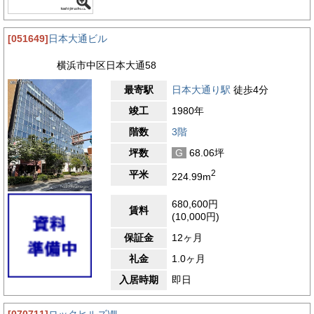
[051649]
日本大通ビル
横浜市中区日本大通58
最寄駅
日本大通り駅
徒歩4分
竣工
1980年
階数
3階
坪数
G
68.06坪
2
平米
224.99m
680,600円
賃料
(10,000円)
保証金
12ヶ月
礼金
1.0ヶ月
入居時期
即日