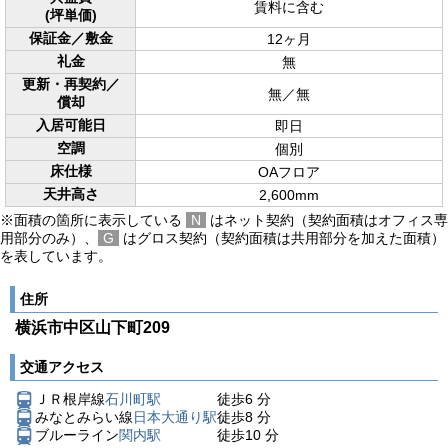
賃料に含む
(坪単価)
保証金／敷金
12ヶ月
礼金
無
更新・再契約／
無／無
償却
入居可能日
即日
空調
個別
床仕様
OAフロア
天井高さ
2,600mm
※面積の箇所に表示している
N
はネット契約（契約面積はオフィス専
用部分のみ）、
G
はグロス契約（契約面積は共用部分を加えた面積）
を表しています。
住所
横浜市中区山下町209
交通アクセス
ＪＲ根岸線
石川町駅
徒歩
6
分
みなとみらい線
日本大通り駅
徒歩
8
分
ブルーライン
関内駅
徒歩
10
分