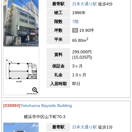
最寄駅
日本大通り駅
徒歩4分
竣工
1986年
階数
7階
坪数
N
19.90坪
2
平米
65.80m
299,000円
賃料
(15,025円)
保証金
3ヶ月
礼金
1.0ヶ月
入居時期
即日
[038984]
Yokohama Bayside Building
横浜市中区山下町70-3
最寄駅
日本大通り駅
徒歩1分