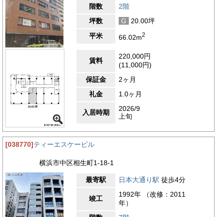
階数
2階
坪数
G
20.00坪
2
平米
66.02m
220,000円
賃料
(11,000円)
保証金
2ヶ月
礼金
1.0ヶ月
2026/9
入居時期
上旬
[038770]
ティーエスケービル
横浜市中区相生町1-18-1
最寄駅
日本大通り駅
徒歩4分
1992年 （改修：2011
竣工
年）