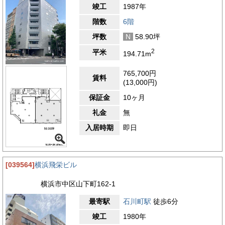
竣工
1987年
階数
6階
坪数
N
58.90坪
2
平米
194.71m
765,700円
賃料
(13,000円)
保証金
10ヶ月
礼金
無
入居時期
即日
[039564]
横浜飛栄ビル
横浜市中区山下町162-1
最寄駅
石川町駅
徒歩6分
竣工
1980年