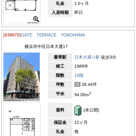
礼金
1.0ヶ月
交通の利便性と快適な環境を兼ね備えたロケーションが、帝蚕関
内ビルの魅力をさらに引き立てています。
入居時期
即日
【評価】
駅からの距離
[039075]
GATE TERRACE YOKOHAMA
設備
横浜市中区日本大通17
耐震性
エントランス
最寄駅
日本大通り駅
徒歩3分
竣工
1989年
階数
10階
坪数
N
28.44坪
2
平米
94.00m
賃料
(未公開)
保証金
12ヶ月
礼金
無