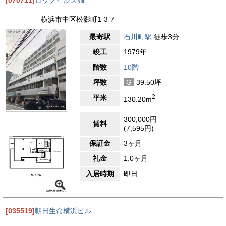
[070711]
ロックヒルズⅧ
横浜市中区松影町1-3-7
最寄駅
石川町駅
徒歩3分
竣工
1979年
階数
10階
坪数
G
39.50坪
2
平米
130.20m
300,000円
賃料
(7,595円)
保証金
3ヶ月
礼金
1.0ヶ月
入居時期
即日
[035519]
朝日生命横浜ビル