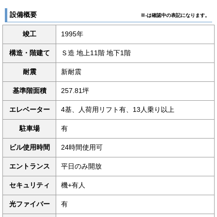
設備概要
※-は確認中の表記になります。
竣工
1995年
構造・階建て
Ｓ造 地上11階 地下1階
耐震
新耐震
基準階面積
257.81坪
エレベーター
4基、人荷用リフト有、13人乗り以上
駐車場
有
ビル使用時間
24時間使用可
エントランス
平日のみ開放
セキュリティ
機+有人
光ファイバー
有