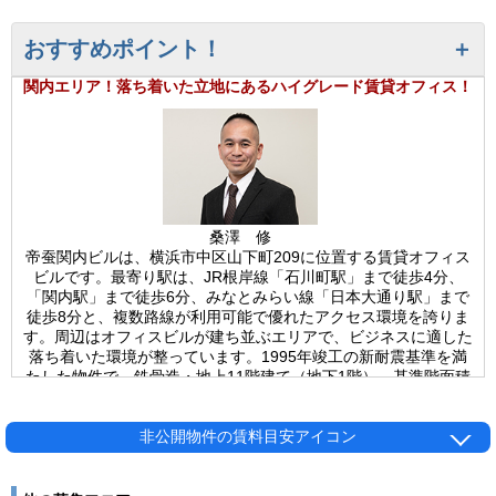
おすすめポイント！
関内エリア！落ち着いた立地にあるハイグレード賃貸オフィス！
桑澤 修
帝蚕関内ビルは、横浜市中区山下町209に位置する賃貸オフィス
ビルです。最寄り駅は、JR根岸線「石川町駅」まで徒歩4分、
「関内駅」まで徒歩6分、みなとみらい線「日本大通り駅」まで
徒歩8分と、複数路線が利用可能で優れたアクセス環境を誇りま
す。周辺はオフィスビルが建ち並ぶエリアで、ビジネスに適した
落ち着いた環境が整っています。1995年竣工の新耐震基準を満
たした物件で、鉄骨造・地上11階建て（地下1階）。基準階面積
は約258坪とゆとりのある設計です。角地に位置するため採光性
が期待でき、外観は落ち着いた色合いで清潔感のあるデザインが
特徴。エントランスは平日8:00～20:00の間開放されており、来
非公開物件の賃料目安アイコン
訪者の出入りにも便利です。ビル内にはエレベーター4基を設置
し、スムーズな移動をサポート。駐車場は58台分を確保し、光