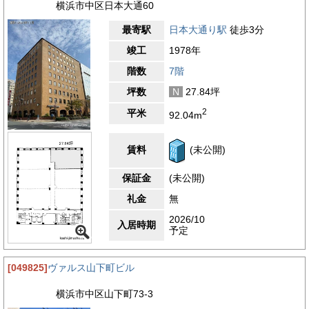
横浜市中区日本大通60
最寄駅
日本大通り駅
徒歩3分
竣工
1978年
階数
7階
坪数
N
27.84坪
2
平米
92.04m
賃料
(未公開)
保証金
(未公開)
礼金
無
2026/10
入居時期
予定
[049825]
ヴァルス山下町ビル
横浜市中区山下町73-3