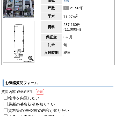
階数
7階
坪数
G
21.56坪
2
平米
71.27m
237,160円
賃料
(11,000円)
保証金
6ヶ月
礼金
無
入居時期
即日
お気軽質問フォーム
質問内容
(複数選択可)
必須
物件を内覧したい
最新の募集状況を知りたい
賃料等の“未公開”の内容が知りたい