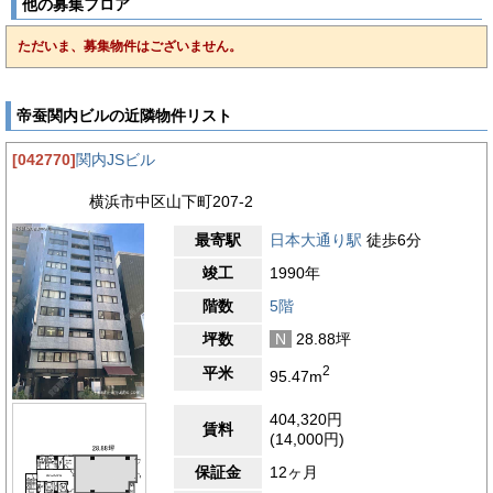
ファイバーも完備されています。セキュリティ面では、機械警備
他の募集フロア
と有人警備の併用により、安全性を高めています。貸室は24時
間利用可能で、使用時間の制限がなく、フレキシブルな働き方に
ただいま、募集物件はございません。
対応。個別空調・OAフロアを完備し、快適なオフィス環境を提
供します。トイレは男女別で室外に配置され、個室や洗面台が複
数設けられ、温水洗浄便座も完備。水回りが室外にあることで、
帝蚕関内ビルの近隣物件リスト
貸室内のレイアウト効率が向上しています。基準階の天井高は
2,600mmと開放感があり、充実した設備を備えた賃貸オフィス
ビルです。
[042770]
関内JSビル
【周辺ガイド】
横浜市中区山下町207-2
帝蚕関内ビルが位置する横浜市中区山下町は、ビジネスと歴史が
融合した魅力的なエリアです。周辺にはオフィスビルが立ち並
最寄駅
日本大通り駅
徒歩6分
び、落ち着いたビジネス環境が広がっています。最寄りのJR根
竣工
1990年
岸線「石川町駅」や「関内駅」、みなとみらい線「日本大通り
駅」まで徒歩圏内で、複数路線が利用できる利便性の高い立地で
階数
5階
す。徒歩圏内には横浜地方裁判所や横浜税関があり、法律・行政
関連の業務を行う企業にとって便利な環境です。また、みずほ銀
坪数
N
28.88坪
行や三菱UFJ銀行といった金融機関も近く、スムーズな取引が可
2
能です。ランチや接待に適した飲食店も充実しており、横浜中華
平米
95.47m
街が徒歩圏内にあるため、多彩なグルメを楽しめます。日本大通
りや馬車道エリアにはカフェやレストランが点在し、ビジネスシ
404,320円
賃料
ーンに適した落ち着いた雰囲気の店も豊富です。また、周辺には
(14,000円)
横浜スタジアムや山下公園があり、仕事の合間のリフレッシュや
アフター5のリラックスにも最適。関内・みなとみらいエリアへ
保証金
12ヶ月
のアクセスも良好で、商業施設やホテルも近隣に揃っています。