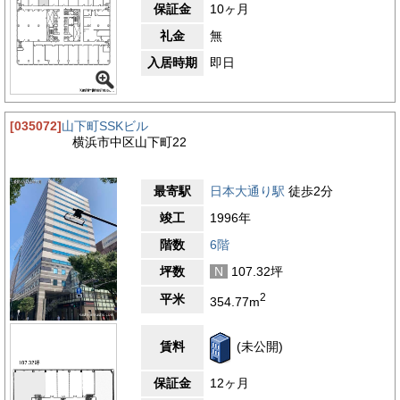
保証金
10ヶ月
礼金
無
入居時期
即日
[035072]
山下町SSKビル
横浜市中区山下町22
最寄駅
日本大通り駅
徒歩2分
竣工
1996年
階数
6階
坪数
N
107.32坪
2
平米
354.77m
賃料
(未公開)
保証金
12ヶ月