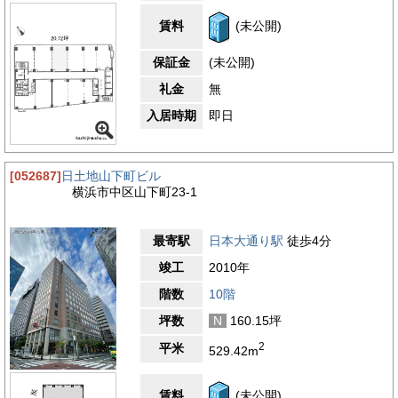
生活のサポートにも不自由しません。総合的に見ると、モナニビ
ルディングの周辺は、横浜を代表する観光・商業・文化の中心地
賃料
(未公開)
でありながら、落ち着きと品格を備えたエリアです。異国情緒あ
ふれる景観と、港町特有の開放感、そして生活利便性が融合した
保証金
(未公開)
この環境は、ビジネスの拠点としても働く人々の心を豊かにする
場所といえます。
礼金
無
3.6
【評価】
入居時期
即日
駅からの距離
設備
[052687]
日土地山下町ビル
耐震性
横浜市中区山下町23-1
エントランス
最寄駅
日本大通り駅
徒歩4分
竣工
2010年
階数
10階
坪数
N
160.15坪
2
平米
529.42m
賃料
(未公開)