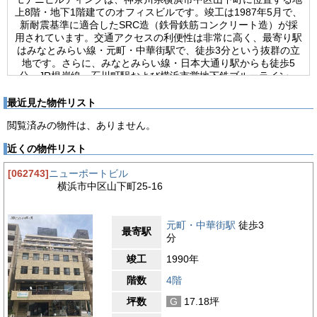
上8階・地下1階建てのオフィスビルです。竣工は1987年5月で、
新耐震基準に適合したSRC造（鉄骨鉄筋コンクリート造）が採
用されています。交通アクセスの利便性は非常に高く、最寄り駅
はみなとみらい線・元町・中華街駅で、徒歩3分という抜群の立
地です。さらに、みなとみらい線・日本大通り駅からも徒歩5
分、JR根岸線・石川町駅および横浜市営地下鉄ブルーライン・
関内駅からも徒歩10分圏内に位置しており、複数路線を利用可
能です。これにより、横浜市内はもちろん、みなとみらい・関
最近見た物件リスト
内・桜木町・横浜駅方面へのアクセスも良好で、東京方面への通
閲覧済みの物件は、ありません。
勤やビジネス移動にも便利な環境が整っています。ビルにはエレ
ベーターが1基設置されており、フロア間の移動も快適です。24
近くの物件リスト
時間使用制限がないため、夜間や休日でも自由に出入りでき、フ
レキシブルな働き方にも対応できます。執務時間を問わず利用で
[062743]
ニューポートビル
きるため、クリエイティブ業やサービス業など、柔軟な勤務体制
横浜市中区山下町25-16
を求める企業にも適しています。総合的に見ると、モナニビルデ
ィングは、歴史と洗練が融合した山下町エリアの中心に位置し、
企業の発展と働く人々の快適なワークライフを支える理想的な拠
元町・中華街駅
徒歩3
点といえるでしょう。
最寄駅
分
【周辺ガイド】
竣工
1990年
モナニビルディングは、神奈川県横浜市中区山下町という、横浜
を代表する歴史と異国情緒が漂う街並みに位置しています。山下
階数
4階
町エリアは、横浜港の開港以来、横浜を象徴する国際的な街とし
坪数
G
17.18坪
て発展してきました。周辺には西洋建築が点在し、歴史と文化が
共存する独特の景観が広がっています。ビルから徒歩圏内には、