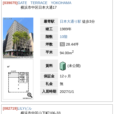
[039075]
GATE TERRACE YOKOHAMA
横浜市中区日本大通17
最寄駅
日本大通り駅
徒歩3分
竣工
1989年
階数
10階
坪数
N
28.44坪
2
平米
94.00m
賃料
(未公開)
保証金
12ヶ月
礼金
無
入居時期
2027/1/1
[082719]
LILYビル
横浜市中区山下町106-33