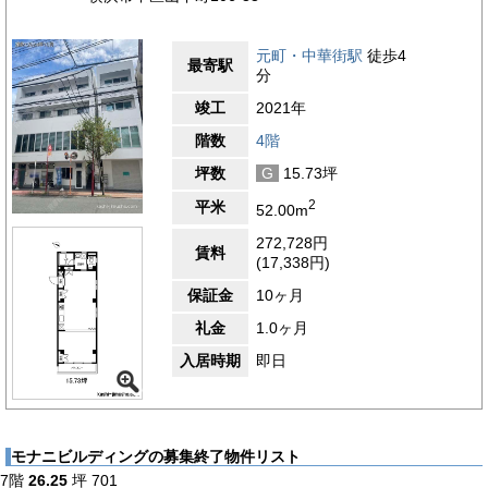
元町・中華街駅
徒歩4
最寄駅
分
竣工
2021年
階数
4階
坪数
G
15.73坪
2
平米
52.00m
272,728円
賃料
(17,338円)
保証金
10ヶ月
礼金
1.0ヶ月
入居時期
即日
モナニビルディングの募集終了物件リスト
7階
26.25
坪
701