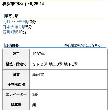
横浜市中区山下町25-14
最寄り駅
元町・中華街駅
3分
日本大通り駅
5分
石川町駅
10分
設備概要
※-は確認中の表記になります。
竣工
1987年
構造・階建て
ＳＲＣ造 地上8階 地下1階
耐震
新耐震
基準階面積
エレベーター
1基
駐車場
無