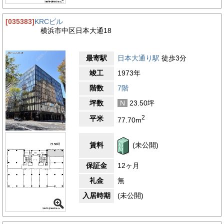
[035383]
KRCビル
横浜市中区日本大通18
最寄駅
日本大通り駅
徒歩3分
竣工
1973年
階数
7階
坪数
N
23.50坪
2
平米
77.70m
賃料
(未公開)
保証金
12ヶ月
礼金
無
入居時期
(未公開)