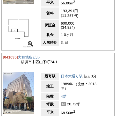
2
平米
56.80m
世界最大級の中華街「横浜中華街」があり、グルメや観光の名所
として多くの人で賑わいます。ランチや会食など、ビジネスシー
193,391円
賃料
ンでの利用にも最適で、多彩な飲食店が揃っている点が魅力で
(11,257円)
す。和食・中華・洋食・カフェなど、幅広いジャンルの店舗が軒
を連ね、日常的にも便利な環境です。また、海沿いには「山下公
600,000
保証金
園」が広がり、港町横浜らしい開放感を味わうことができます。
(34,924)
海を眺めながらの散歩や昼休みのリフレッシュにぴったりのスポ
礼金
1.0ヶ月
ットで、四季折々の花々や海風が心を癒してくれます。公園から
は横浜ベイブリッジや大さん橋を望むことができ、都会の中で自
入居時期
即日
然を感じられる贅沢なロケーションです。さらに、徒歩圏内には
「元町ショッピングストリート」もあり、高級ブランド店や老舗
のブティック、インテリアショップ、カフェなどが並んでいま
[041035]
大和地所ビル
す。上品で洗練された雰囲気の中でショッピングや打ち合わせを
横浜市中区山下町74-1
楽しむことができ、横浜の中でも特に人気の高いエリアです。ビ
ル周辺は商業施設が充実していながらも、落ち着いた街並みが保
たれており、働く人々にとって快適でバランスの取れた環境とな
最寄駅
日本大通り駅
徒歩3分
っています。また、少し足を延ばせば「日本大通り」や「横浜赤
レンガ倉庫」など、歴史的建造物や観光スポットが点在していま
1989年 （改修：2013
竣工
す。これらのエリアはビジネス街としても機能しており、官公庁
年）
や金融機関、企業のオフィスも多く集まっています。そのため、
階数
4階
業務上の利便性も非常に高く、取引先との打ち合わせや出張など
にも便利な環境です。生活利便施設も充実しており、銀行、郵便
坪数
N
20.72坪
局、クリニック、コンビニエンスストア、ドラッグストアなどが
徒歩圏内に揃っています。業務の合間のちょっとした用事や日常
2
平米
68.50m