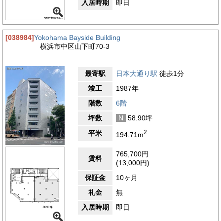
入居時期
即日
[038984]
Yokohama Bayside Building
横浜市中区山下町70-3
最寄駅
日本大通り駅
徒歩1分
竣工
1987年
階数
6階
坪数
N
58.90坪
2
平米
194.71m
765,700円
賃料
(13,000円)
保証金
10ヶ月
礼金
無
入居時期
即日