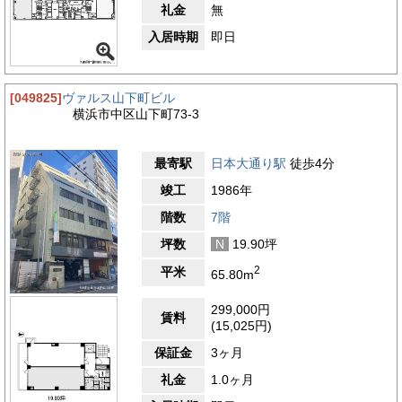
礼金
無
入居時期
即日
[049825]
ヴァルス山下町ビル
横浜市中区山下町73-3
最寄駅
日本大通り駅
徒歩4分
竣工
1986年
階数
7階
坪数
N
19.90坪
2
平米
65.80m
299,000円
賃料
(15,025円)
保証金
3ヶ月
礼金
1.0ヶ月