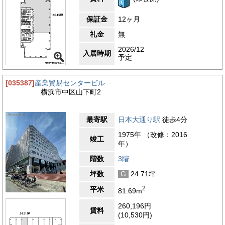
保証金
12ヶ月
礼金
無
2026/12
入居時期
予定
[035387]
産業貿易センタービル
横浜市中区山下町2
最寄駅
日本大通り駅
徒歩4分
1975年 （改修：2016
竣工
年）
階数
3階
坪数
G
24.71坪
2
平米
81.69m
260,196円
賃料
(10,530円)