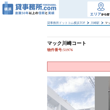
エリア
から探
貸事務所ドットコム横浜TOP
川崎駅
マ
マック川崎コート
物件番号:
51976