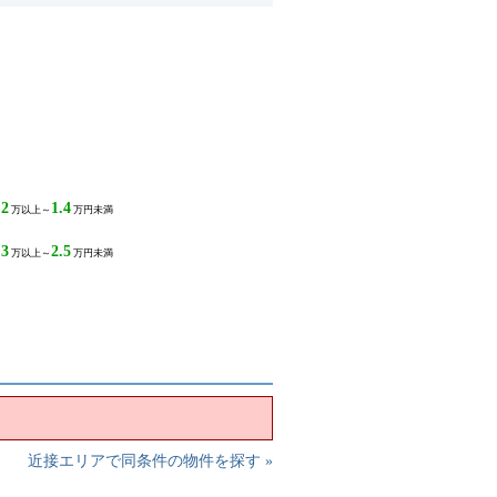
.2
1.4
万以上～
万円未満
.3
2.5
万以上～
万円未満
近接エリアで同条件の物件を探す »