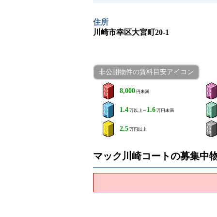
住所
川崎市幸区大宮町20-1
非公開物件の賃料目安アイコン
8,000
円未満
1.4
1.6
万以上～
万円未満
2.5
万円以上
マック川崎コートの募集中