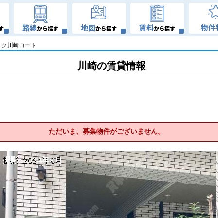
路線
地図
賃料
物件
す
から探す
から探す
から探す
ック川崎コート
川崎の賃貸情報
ただいま、募集物件がございません。