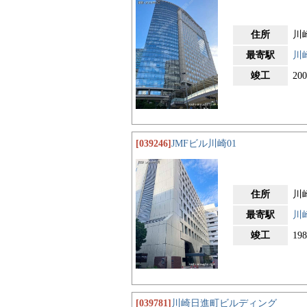
住所
川
最寄駅
川
竣工
20
[039246]
JMFビル川崎01
住所
川
最寄駅
川
竣工
19
[039781]
川崎日進町ビルディング