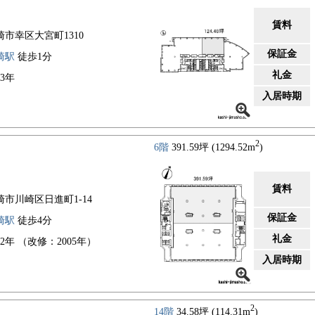
賃料
崎市幸区大宮町1310
保証金
崎駅
徒歩1分
礼金
03年
入居時期
2
6階
391.59坪 (1294.52m
)
賃料
崎市川崎区日進町1-14
保証金
崎駅
徒歩4分
礼金
82年 （改修：2005年）
入居時期
2
14階
34.58坪 (114.31m
)