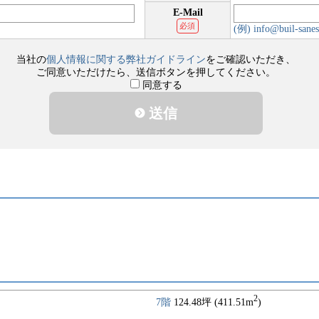
E-Mail
必須
(例) info@buil-sanes
当社の
個人情報に関する弊社ガイドライン
をご確認いただき、
ご同意いただけたら、送信ボタンを押してください。
同意する
送信
2
7階
124.48坪 (411.51m
)