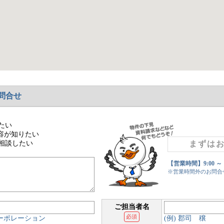
問合せ
たい
容が知りたい
相談したい
まずは
【営業時間】9:00 ～
※営業時間外のお問合
ご担当者名
必須
コーポレーション
(例) 郡司 穣