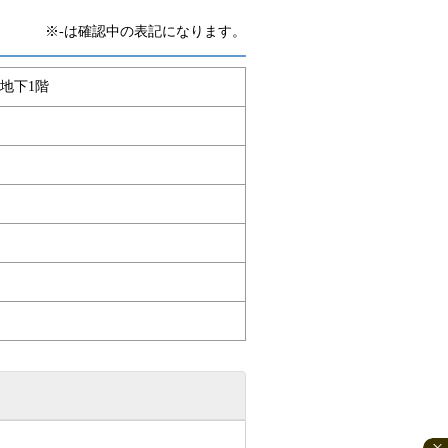
※-は確認中の表記になります。
 地下1階