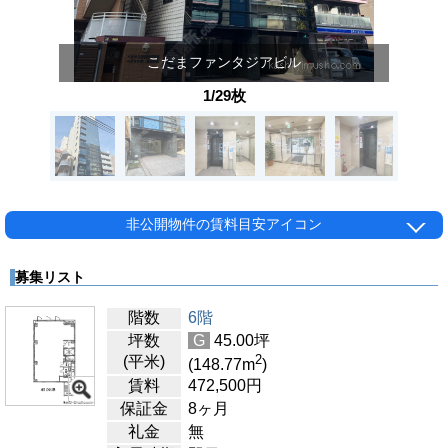
こだまファンタジアビル
1/29枚
非公開物件の賃料目安アイコン
募集リスト
階数
6階
坪数
G
45.00
坪
2
(平米)
(148.77
m
)
賃料
472,500
円
保証金
8ヶ月
礼金
無