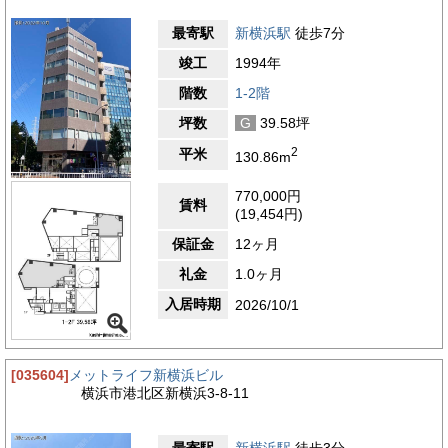
最寄駅
新横浜駅
徒歩7分
竣工
1994年
階数
1-2階
坪数
G
39.58坪
2
平米
130.86m
770,000円
賃料
(19,454円)
保証金
12ヶ月
礼金
1.0ヶ月
入居時期
2026/10/1
[035604]
メットライフ新横浜ビル
横浜市港北区新横浜3-8-11