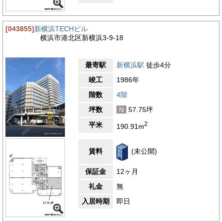
[043855]
新横浜TECHビル
横浜市港北区新横浜3-9-18
最寄駅
新横浜駅
徒歩4分
竣工
1986年
階数
4階
坪数
N
57.75坪
2
平米
190.91m
賃料
(未公開)
保証金
12ヶ月
礼金
無
入居時期
即日