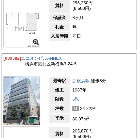
293,250円
賃料
(8,500円)
保証金
6ヶ月
礼金
無
入居時期
即日
[039582]
ユニオンビルANNEX
横浜市港北区新横浜3-24-5
最寄駅
新横浜駅
徒歩8分
竣工
1987年
階数
6階
坪数
G
24.22坪
2
平米
80.07m
205,870円
賃料
(8,500円)