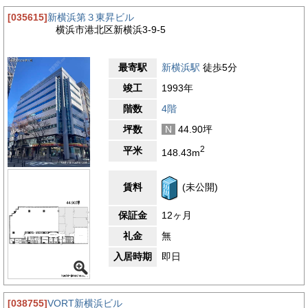
[035615]
新横浜第３東昇ビル
横浜市港北区新横浜3-9-5
最寄駅
新横浜駅
徒歩5分
竣工
1993年
階数
4階
坪数
N
44.90坪
2
平米
148.43m
賃料
(未公開)
保証金
12ヶ月
礼金
無
入居時期
即日
[038755]
VORT新横浜ビル