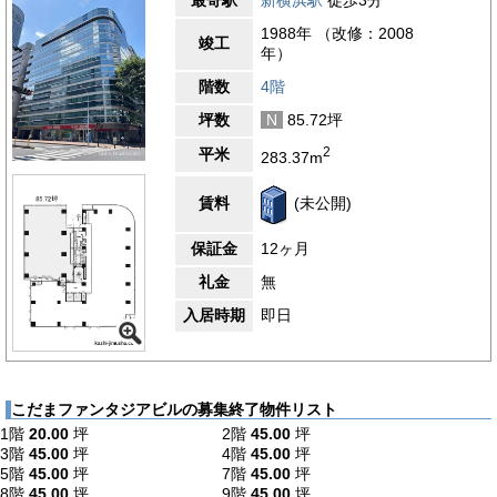
最寄駅
新横浜駅
徒歩3分
1988年 （改修：2008
竣工
年）
階数
4階
坪数
N
85.72坪
2
平米
283.37m
賃料
(未公開)
保証金
12ヶ月
礼金
無
入居時期
即日
こだまファンタジアビルの募集終了物件リスト
1階
20.00
坪
2階
45.00
坪
3階
45.00
坪
4階
45.00
坪
5階
45.00
坪
7階
45.00
坪
8階
45.00
坪
9階
45.00
坪