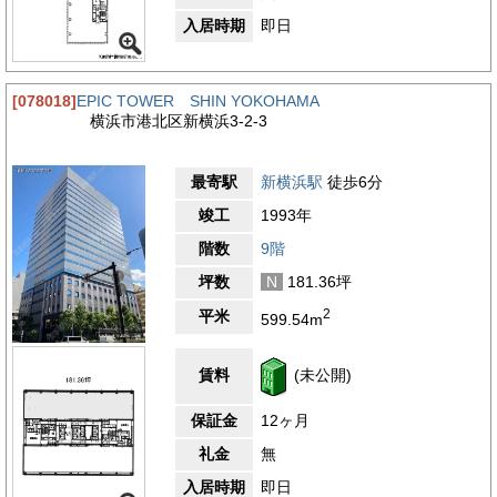
入居時期
即日
[078018]
EPIC TOWER SHIN YOKOHAMA
横浜市港北区新横浜3-2-3
最寄駅
新横浜駅
徒歩6分
竣工
1993年
階数
9階
坪数
N
181.36坪
2
平米
599.54m
賃料
(未公開)
保証金
12ヶ月
礼金
無
入居時期
即日