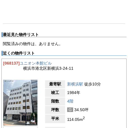
最近見た物件リスト
閲覧済みの物件は、ありません。
近くの物件リスト
[068137]
ユニオン本館ビル
横浜市港北区新横浜3-24-11
最寄駅
新横浜駅
徒歩10分
竣工
1984年
階数
4階
坪数
G
34.50坪
2
平米
114.05m