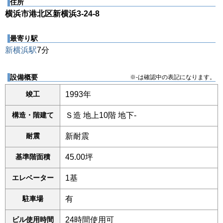
住所
横浜市港北区新横浜3-24-8
最寄り駅
新横浜駅
7分
設備概要
※-は確認中の表記になります。
竣工
1993年
構造・階建て
Ｓ造 地上10階 地下-
耐震
新耐震
基準階面積
45.00坪
エレベーター
1基
駐車場
有
ビル使用時間
24時間使用可