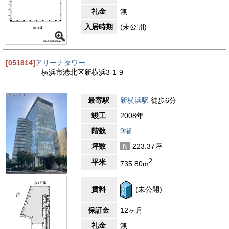
礼金
無
入居時期
(未公開)
[051814]
アリーナタワー
横浜市港北区新横浜3-1-9
最寄駅
新横浜駅
徒歩6分
竣工
2008年
階数
9階
坪数
N
223.37坪
2
平米
735.80m
賃料
(未公開)
保証金
12ヶ月
礼金
無