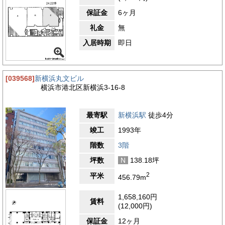
保証金
6ヶ月
礼金
無
入居時期
即日
[039568]
新横浜丸文ビル
横浜市港北区新横浜3-16-8
最寄駅
新横浜駅
徒歩4分
竣工
1993年
階数
3階
坪数
N
138.18坪
2
平米
456.79m
1,658,160円
賃料
(12,000円)
保証金
12ヶ月