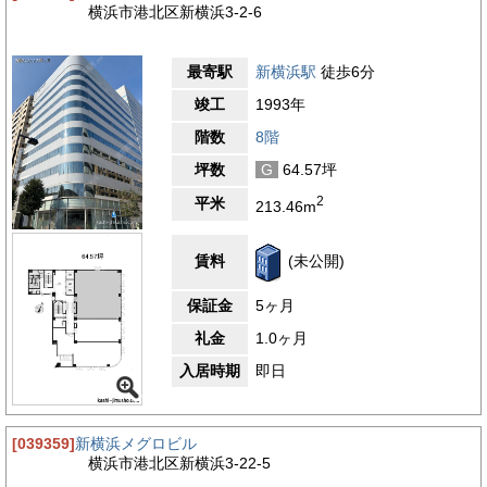
横浜市港北区新横浜3-2-6
最寄駅
新横浜駅
徒歩6分
竣工
1993年
階数
8階
坪数
G
64.57坪
2
平米
213.46m
賃料
(未公開)
保証金
5ヶ月
礼金
1.0ヶ月
入居時期
即日
[039359]
新横浜メグロビル
横浜市港北区新横浜3-22-5