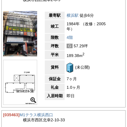
最寄駅
横浜駅
徒歩6分
1984年 （改修：2005
竣工
年）
階数
4階
坪数
G
57.29坪
2
平米
189.38m
賃料
(未公開)
保証金
7ヶ月
礼金
1.0ヶ月
入居時期
即日
[035463]
M1テラス横浜西口
横浜市西区北幸2-10-33