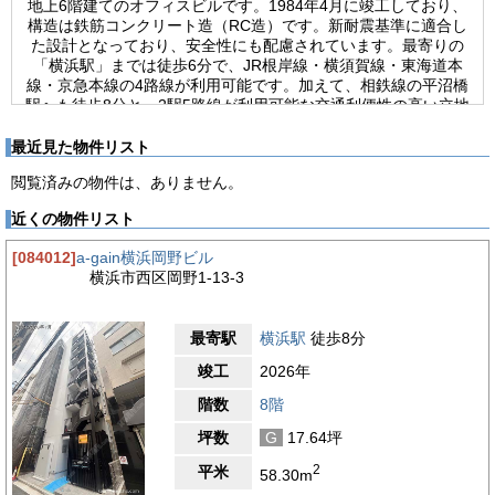
地上6階建てのオフィスビルです。1984年4月に竣工しており、
構造は鉄筋コンクリート造（RC造）です。新耐震基準に適合し
た設計となっており、安全性にも配慮されています。最寄りの
「横浜駅」までは徒歩6分で、JR根岸線・横須賀線・東海道本
線・京急本線の4路線が利用可能です。加えて、相鉄線の平沼橋
駅へも徒歩8分と、2駅5路線が利用可能な交通利便性の高い立地
です。ビル内にはエレベーターが1基設置されており、各フロア
への移動もスムーズです。設備面においては、空調は個別方式を
最近見た物件リスト
採用しており、各区画ごとに稼働時間や温度の調整が可能です。
閲覧済みの物件は、ありません。
執務環境の快適性を重視する企業にとっては、柔軟な運用ができ
る点が魅力です。また、24時間利用が可能なため、夜間稼働や
近くの物件リスト
海外との時差対応、フレックス制度を採用している企業にも適し
ています。働き方の多様化に対応できる点は、現代のビジネスニ
[084012]
a-gain横浜岡野ビル
ーズにマッチした大きな利点といえます。このように、AIビルは
横浜市西区岡野1-13-3
実用的なオフィスビルです。横浜駅周辺で機動性を求める企業に
とって、安定した運用が可能な物件と言えるでしょう。
最寄駅
横浜駅
徒歩8分
【周辺ガイド】
AIビルが位置する神奈川県横浜市西区岡野1丁目は、横浜駅西口
竣工
2026年
エリアからほど近い落ち着いたビジネス環境が広がる一帯です。
周辺は、業務用オフィスビルや中低層マンションが混在する比較
階数
8階
的静かなエリアであり、都心に近い立地でありながらも落ち着い
坪数
G
17.64坪
た雰囲気を保っています。横浜駅周辺の商業エリアからは適度な
距離を保っており、喧騒とは無縁の環境で、集中した業務運営を
2
平米
58.30m
行うには理想的なエリアといえます。一方で、利便性も高く、周