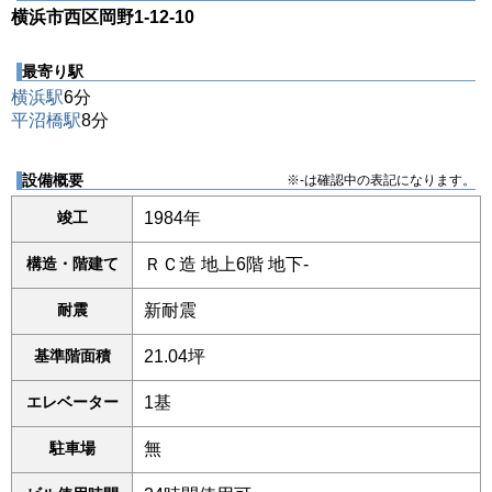
横浜市西区岡野1-12-10
最寄り駅
横浜駅
6分
平沼橋駅
8分
設備概要
※-は確認中の表記になります。
竣工
1984年
構造・階建て
ＲＣ造 地上6階 地下-
耐震
新耐震
基準階面積
21.04坪
エレベーター
1基
駐車場
無