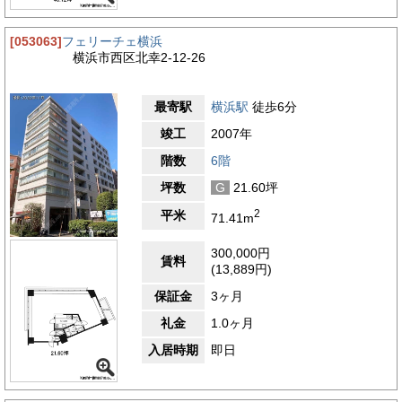
[053063]
フェリーチェ横浜
横浜市西区北幸2-12-26
最寄駅
横浜駅
徒歩6分
竣工
2007年
階数
6階
坪数
G
21.60坪
2
平米
71.41m
300,000円
賃料
(13,889円)
保証金
3ヶ月
礼金
1.0ヶ月
入居時期
即日