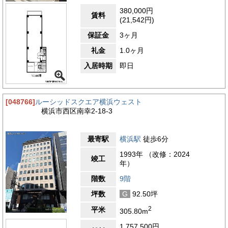
辺には複数のコンビニエンスストア、飲食店、カフェが点在して
380,000円
おり、日々の昼食や軽作業の合間の打ち合わせ、ちょっとした買
賃料
(21,542円)
い物などにも困ることはありません。また、横浜駅周辺には高島
屋・ジョイナス・ルミネなどの大型商業施設が広がっており、業
保証金
3ヶ月
務終了後の買い物や来客対応時の施設利用にも便利です。金融機
関、郵便局、ドラッグストアなどの生活インフラも整っており、
礼金
1.0ヶ月
ビジネスをサポートする周辺施設が充実しています。加えて、ビ
入居時期
即日
ジネスホテルや貸会議室も徒歩圏内に複数あり、遠方からの出張
者対応やセミナー、会議などでの外部施設の活用にも適したエリ
アです。近隣には時間貸しのコインパーキングも複数あるため、
社用車の一時利用や来客用の車両対応にも支障がありません。周
[048766]
ルーシッドスクエア横浜ウェスト
囲の交通量も適度で、業務に支障を来すような騒音は少なく、安
横浜市西区南幸2-18-3
定した業務運営が可能な環境です。このように、AIビルの周辺
は、都市機能の利便性と落ち着いた業務環境が共存するバランス
の取れた立地です。交通の利便性を活かしながら、日常の働きや
最寄駅
横浜駅
徒歩6分
すさや業務効率を支える環境が整っており、企業の安定的な運営
を長期的に支えるビジネスロケーションとして申し分のない環境
1993年 （改修：2024
です。
竣工
年）
3.5
【評価】
階数
9階
駅からの距離
坪数
G
92.50坪
設備
2
平米
305.80m
耐震性
1,757,500円