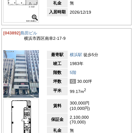
礼金
無
入居時期
2026/12/19
[043892]
島田ビル
横浜市西区南幸2-17-9
最寄駅
横浜駅
徒歩5分
竣工
1983年
階数
5階
坪数
G
30.00坪
2
平米
99.17m
300,000円
賃料
(10,000円)
2,100,000
保証金
(70,000)
礼金
無