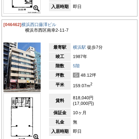
入居時期
即日
[046462]
横浜西口藤澤ビル
横浜市西区南幸2-11-7
最寄駅
横浜駅
徒歩7分
竣工
1987年
階数
5階
坪数
G
48.12坪
2
平米
159.07m
818,040円
賃料
(17,000円)
保証金
10ヶ月
礼金
無
入居時期
即日