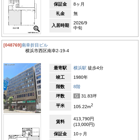
保証金
8ヶ月
礼金
無
2026/9
入居時期
中旬
[048769]
南幸折目ビル
横浜市西区南幸2-19-4
最寄駅
横浜駅
徒歩4分
竣工
1980年
階数
8階
坪数
G
31.83坪
2
平米
105.22m
413,790円
賃料
(13,000円)
保証金
10ヶ月