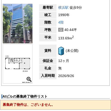
最寄駅
横浜駅
徒歩9分
竣工
1990年
階数
4階
坪数
G
40.44坪
2
平米
133.69m
賃料
(未公開)
保証金
12ヶ月
礼金
無
入居時期
2026/9/26
AIビルの募集終了物件リスト
募集終了物件は、ございません。