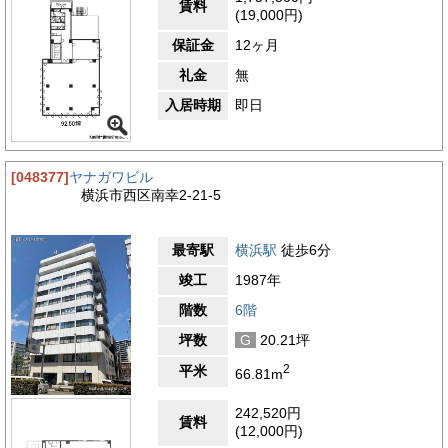
賃料
エントランス
(19,000円)
保証金
12ヶ月
礼金
無
入居時期
即日
[048377]
ヤナガワビル
横浜市西区南幸2-21-5
最寄駅
横浜駅
徒歩6分
竣工
1987年
階数
6階
坪数
G
20.21坪
2
平米
66.81m
242,520円
賃料
(12,000円)