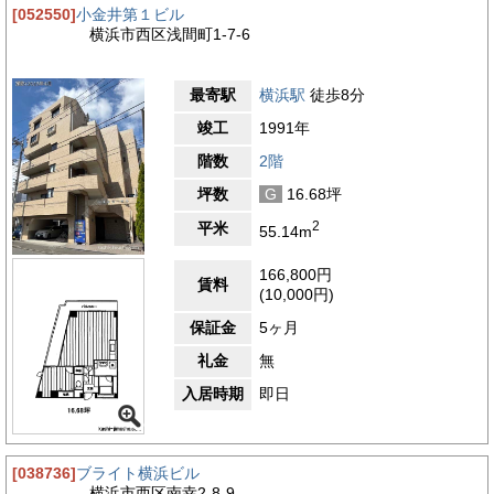
[052550]
小金井第１ビル
横浜市西区浅間町1-7-6
最寄駅
横浜駅
徒歩8分
竣工
1991年
階数
2階
坪数
G
16.68坪
2
平米
55.14m
166,800円
賃料
(10,000円)
保証金
5ヶ月
礼金
無
入居時期
即日
[038736]
ブライト横浜ビル
横浜市西区南幸2-8-9